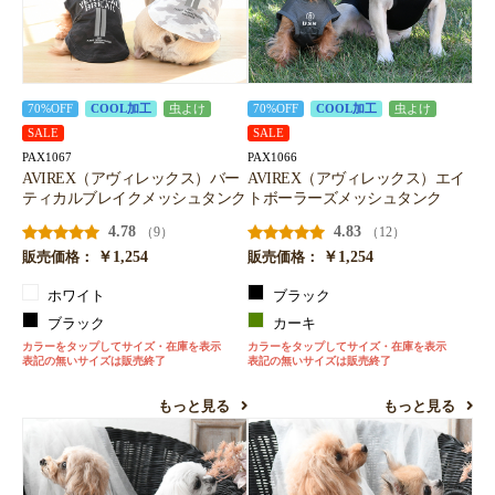
70%OFF
COOL加工
虫よけ
70%OFF
COOL加工
虫よけ
SALE
SALE
PAX1067
PAX1066
AVIREX（アヴィレックス）バー
AVIREX（アヴィレックス）エイ
ティカルブレイクメッシュタンク
トボーラーズメッシュタンク
4.78
4.83
（9）
（12）
￥1,254
￥1,254
販売価格：
販売価格：
ホワイト
ブラック
ブラック
カーキ
カラーをタップしてサイズ・在庫を表示
カラーをタップしてサイズ・在庫を表示
表記の無いサイズは販売終了
表記の無いサイズは販売終了
もっと見る
もっと見る