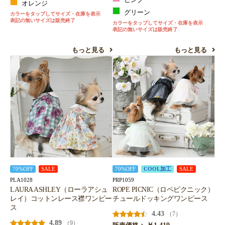
オレンジ
グリーン
カラーをタップしてサイズ・在庫を表示
表記の無いサイズは販売終了
カラーをタップしてサイズ・在庫を表示
表記の無いサイズは販売終了
もっと見る
もっと見る
70%OFF
SALE
70%OFF
COOL加工
SALE
PLA1028
PRP1059
LAURA ASHLEY（ローラアシュ
ROPE PICNIC（ロペピクニック）
レイ）コットンレース襟ワンピー
チュールドッキングワンピース
ス
4.43
（7）
4.89
（9）
￥1,419