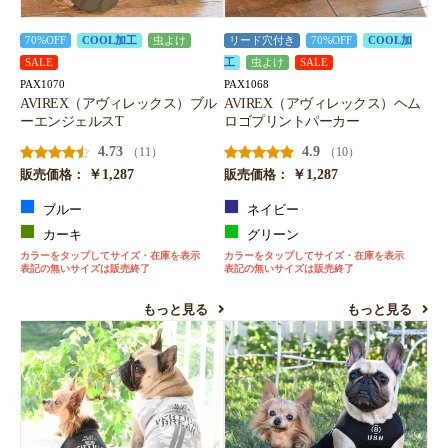
70%OFF
COOL加工
虫よけ
リード穴付き
70%OFF
COOL加
SALE
工
虫よけ
SALE
PAX1070
PAX1068
AVIREX（アヴィレックス）ブル
AVIREX（アヴィレックス）ヘム
ーエンジェルスT
ロゴプリントパーカー
4.73
4.9
（11）
（10）
￥1,287
￥1,287
販売価格：
販売価格：
ブルー
ネイビー
カーキ
グリーン
カラーをタップしてサイズ・在庫を表示
カラーをタップしてサイズ・在庫を表示
表記の無いサイズは販売終了
表記の無いサイズは販売終了
もっと見る
もっと見る