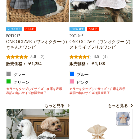
70%OFF
SALE
70%OFF
SALE
POT1047
POT1046
ONE OCTAVE（ワンオクターヴ）
ONE OCTAVE（ワンオクターヴ）
きちんとワンピ
ストライプフリルワンピ
5.0
4.5
（2）
（4）
￥1,254
￥1,188
販売価格：
販売価格：
グレー
ブルー
グリーン
ピンク
カラーをタップしてサイズ・在庫を表示
カラーをタップしてサイズ・在庫を表示
表記の無いサイズは販売終了
表記の無いサイズは販売終了
もっと見る
もっと見る