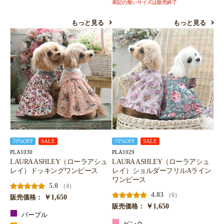
表記の無いサイズは販売終了
もっと見る
もっと見る
70%OFF
SALE
70%OFF
SALE
PLA1030
PLA1029
LAURA ASHLEY（ローラアシュ
LAURA ASHLEY（ローラアシュ
レイ）ドッキングワンピース
レイ）ショルダーフリルAライン
ワンピース
5.0
（4）
4.83
（6）
￥1,650
販売価格：
￥1,650
販売価格：
パープル
ピンク