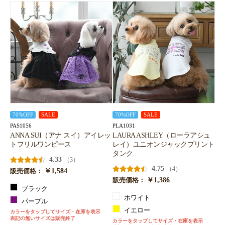
70%OFF
SALE
70%OFF
SALE
PAS1056
PLA1031
ANNA SUI（アナ スイ）アイレッ
LAURA ASHLEY（ローラアシュ
トフリルワンピース
レイ）ユニオンジャックプリント
タンク
4.33
（3）
4.75
（4）
￥1,584
販売価格：
￥1,386
販売価格：
ブラック
ホワイト
パープル
イエロー
カラーをタップしてサイズ・在庫を表示
表記の無いサイズは販売終了
カラーをタップしてサイズ・在庫を表示