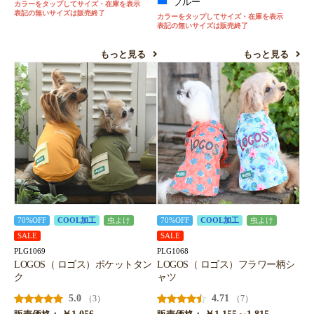
ブルー
カラーをタップしてサイズ・在庫を表示
表記の無いサイズは販売終了
カラーをタップしてサイズ・在庫を表示
表記の無いサイズは販売終了
もっと見る
もっと見る
70%OFF
COOL加工
虫よけ
70%OFF
COOL加工
虫よけ
SALE
SALE
PLG1069
PLG1068
LOGOS（ ロゴス）ポケットタン
LOGOS（ ロゴス）フラワー柄シ
ク
ャツ
5.0
4.71
（3）
（7）
￥1,056
￥1,155～1,815