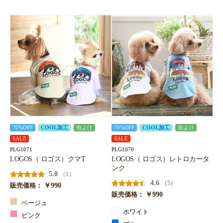
70%OFF
COOL加工
虫よけ
70%OFF
COOL加工
虫よけ
SALE
SALE
PLG1071
PLG1070
LOGOS（ ロゴス）クマT
LOGOS（ ロゴス）レトロカータ
ンク
5.0
（1）
4.6
（5）
￥990
販売価格：
￥990
販売価格：
ベージュ
ホワイト
ピンク