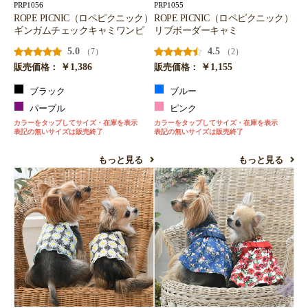
PRP1056
PRP1055
ROPE PICNIC（ロペピクニック）
ROPE PICNIC（ロペピクニック）
ギンガムチェックキャミワンピ
リブボーダーキャミ
5.0
4.5
（7）
（2）
￥1,386
￥1,155
販売価格：
販売価格：
ブラック
ブルー
パープル
ピンク
カラーをタップしてサイズ・在庫を表示
カラーをタップしてサイズ・在庫を表示
表記の無いサイズは販売終了
表記の無いサイズは販売終了
もっと見る
もっと見る