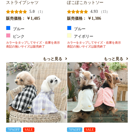
ストライプシャツ
ぽこぽこカットソー
お買い物を続ける
カートへ進む
5.0
4.93
（1）
（15）
￥1,485
￥1,386
販売価格：
販売価格：
ブルー
ブルー
ピンク
アイボリー
カラーをタップしてサイズ・在庫を表示
カラーをタップしてサイズ・在庫を表示
表記の無いサイズは販売終了
表記の無いサイズは販売終了
もっと見る
もっと見る
70%OFF
SALE
70%OFF
SALE