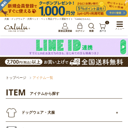
犬服・ドッグウェア・犬用ベッド・ペット用品ブランド通販サイト「Calulu(カルル)」
0
メニュー
新規会員登録
ログイン
検索
カート
トップページ
アイテム一覧
ITEM
アイテムから探す
ドッグウェア・犬服