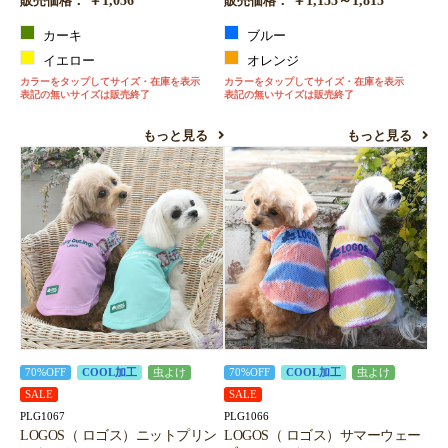
販売価格：
販売価格：
カーキ
ブルー
イエロー
オレンジ
カラーをタップしてサイズ・在庫を表示
カラーをタップしてサイズ・在庫を表示
表記の無いサイズは販売終了
表記の無いサイズは販売終了
もっと見る
もっと見る
70%OFF
COOL加工
虫よけ
70%OFF
COOL加工
虫よけ
SALE
SALE
PLG1067
PLG1066
LOGOS（ ロゴス）ニットプリン
LOGOS（ ロゴス）サマーウェー