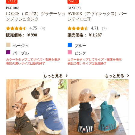
SALE
SALE
PLG1065
PAX1071
LOGOS（ ロゴス）グラデーショ
AVIREX（アヴィレックス）バー
ンメッシュタンク
シティロゴT
4.75
4.71
（4）
（7）
￥990
￥1,287
販売価格：
販売価格：
ベージュ
ブルー
パープル
ピンク
カラーをタップしてサイズ・在庫を表示
カラーをタップしてサイズ・在庫を表示
表記の無いサイズは販売終了
表記の無いサイズは販売終了
もっと見る
もっと見る