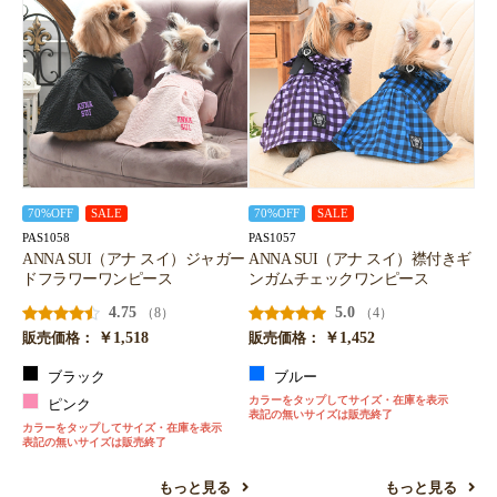
70%OFF
SALE
70%OFF
SALE
PAS1058
PAS1057
ANNA SUI（アナ スイ）ジャガー
ANNA SUI（アナ スイ）襟付きギ
ドフラワーワンピース
ンガムチェックワンピース
4.75
5.0
（8）
（4）
￥1,518
￥1,452
販売価格：
販売価格：
ブラック
ブルー
カラーをタップしてサイズ・在庫を表示
ピンク
表記の無いサイズは販売終了
カラーをタップしてサイズ・在庫を表示
表記の無いサイズは販売終了
もっと見る
もっと見る