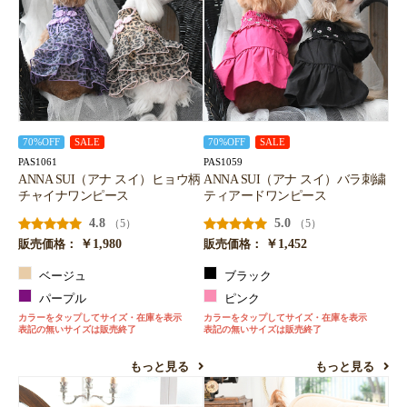
70%OFF
SALE
70%OFF
SALE
PAS1061
PAS1059
ANNA SUI（アナ スイ）ヒョウ柄
ANNA SUI（アナ スイ）バラ刺繍
チャイナワンピース
ティアードワンピース
4.8
5.0
（5）
（5）
￥1,980
￥1,452
販売価格：
販売価格：
ベージュ
ブラック
パープル
ピンク
カラーをタップしてサイズ・在庫を表示
カラーをタップしてサイズ・在庫を表示
表記の無いサイズは販売終了
表記の無いサイズは販売終了
もっと見る
もっと見る