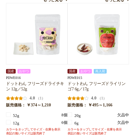
国産
おやつ
国産
おやつ
再入荷
PDWE016
PDWE015
ドットわん フリーズドライチキ
ドットわん フリーズドライリン
ン 12g／52g
ゴ7 6g／17g
4.0
4.0
（1）
（1）
￥374～1,210
￥495～1,166
販売価格：
販売価格：
8個
欠品中
52g
20g
6個
欠品中
12g
6g
カラーをタップしてサイズ・在庫を表示
カラーをタップしてサイズ・在庫を表示
表記の無いサイズは販売終了
表記の無いサイズは販売終了