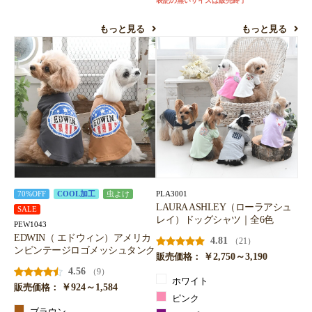
表記の無いサイズは販売終了
もっと見る
もっと見る
PLA3001
70%OFF
COOL加工
虫よけ
LAURA ASHLEY（ローラアシュ
SALE
レイ）ドッグシャツ｜全6色
PEW1043
EDWIN（ エドウィン）アメリカ
4.81
（21）
ンビンテージロゴメッシュタンク
￥2,750～3,190
販売価格：
4.56
（9）
ホワイト
￥924～1,584
販売価格：
ピンク