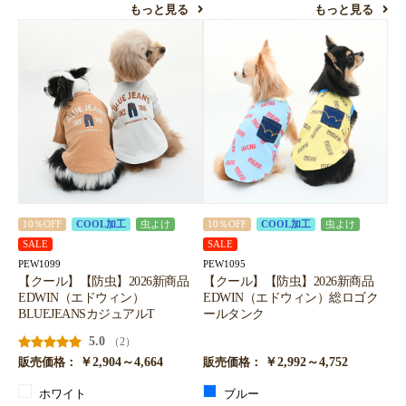
もっと見る
もっと見る
10％OFF
COOL加工
虫よけ
10％OFF
COOL加工
虫よけ
SALE
SALE
PEW1099
PEW1095
【クール】【防虫】2026新商品
【クール】【防虫】2026新商品
EDWIN（エドウィン）
EDWIN（エドウィン）総ロゴク
BLUEJEANSカジュアルT
ールタンク
5.0
（2）
￥2,904～4,664
￥2,992～4,752
販売価格：
販売価格：
ホワイト
ブルー