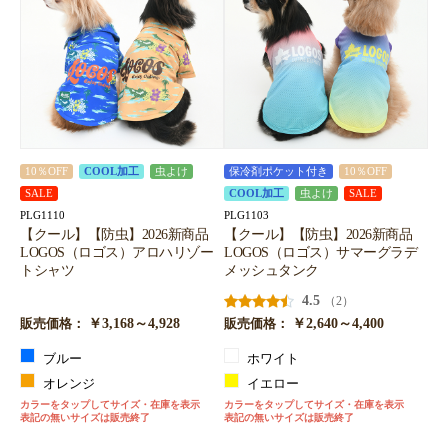
10％OFF
COOL加工
虫よけ
保冷剤ポケット付き
10％OFF
SALE
COOL加工
虫よけ
SALE
PLG1110
PLG1103
【クール】【防虫】2026新商品
【クール】【防虫】2026新商品
LOGOS（ロゴス）アロハリゾー
LOGOS（ロゴス）サマーグラデ
トシャツ
メッシュタンク
4.5
（2）
￥3,168～4,928
￥2,640～4,400
販売価格：
販売価格：
ブルー
ホワイト
オレンジ
イエロー
カラーをタップしてサイズ・在庫を表示
カラーをタップしてサイズ・在庫を表示
表記の無いサイズは販売終了
表記の無いサイズは販売終了