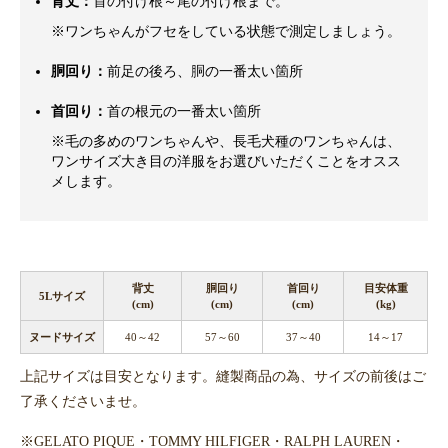
背丈：
首の付け根～尾の付け根まで。
※ワンちゃんがフセをしている状態で測定しましょう。
胴回り：
前足の後ろ、胴の一番太い箇所
首回り：
首の根元の一番太い箇所
※毛の多めのワンちゃんや、長毛犬種のワンちゃんは、
ワンサイズ大き目の洋服をお選びいただくことをオスス
メします。
背丈
胴回り
首回り
目安体重
5Lサイズ
(cm)
(cm)
(cm)
(kg)
ヌードサイズ
40～42
57～60
37～40
14～17
上記サイズは目安となります。縫製商品の為、サイズの前後はご
了承くださいませ。
※GELATO PIQUE・TOMMY HILFIGER・RALPH LAUREN・