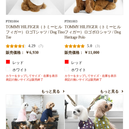
お買い物を続ける
カートへ進む
PTH1004
PTH1003
TOMMY HILFIGER（トミーヒル
TOMMY HILFIGER（トミーヒル
フィガー）ロゴTシャツ / Dog Tino
フィガー）ロゴポロシャツ / Dog
Tee
Heritage Polo
4.29
5.0
（7）
（3）
￥6,930
￥11,000
販売価格：
販売価格：
レッド
レッド
ホワイト
ホワイト
カラーをタップしてサイズ・在庫を表示
カラーをタップしてサイズ・在庫を表示
表記の無いサイズは販売終了
表記の無いサイズは販売終了
もっと見る
もっと見る