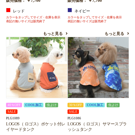
￥7,700
￥7,700
販売価格：
販売価格：
レッド
ネイビー
カラーをタップしてサイズ・在庫を表示
カラーをタップしてサイズ・在庫を表示
表記の無いサイズは販売終了
表記の無いサイズは販売終了
もっと見る
もっと見る
40％OFF
COOL加工
虫よけ
30％OFF
COOL加工
虫よけ
SALE
SALE
PLG1089
PLG1086
LOGOS（ ロゴス）ポケット付レ
LOGOS（ ロゴス）サマースプラ
イヤードタンク
ッシュタンク