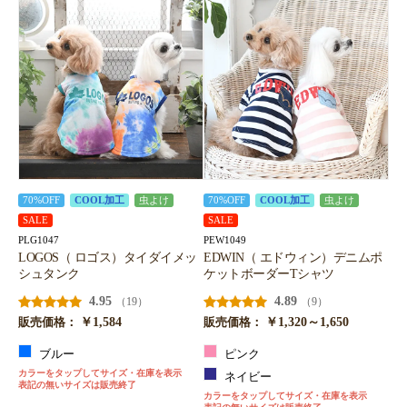
70%OFF
COOL加工
虫よけ
70%OFF
COOL加工
虫よけ
SALE
SALE
PLG1047
PEW1049
LOGOS（ ロゴス）タイダイメッ
EDWIN（ エドウィン）デニムポ
シュタンク
ケットボーダーTシャツ
4.95
4.89
（19）
（9）
￥1,584
￥1,320～1,650
販売価格：
販売価格：
ブルー
ピンク
カラーをタップしてサイズ・在庫を表示
ネイビー
表記の無いサイズは販売終了
カラーをタップしてサイズ・在庫を表示