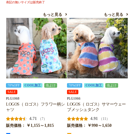
表記の無いサイズは販売終了
もっと見る
もっと見る
70%OFF
COOL加工
虫よけ
70%OFF
COOL加工
虫よけ
SALE
SALE
PLG1068
PLG1066
LOGOS（ ロゴス）フラワー柄シ
LOGOS（ ロゴス）サマーウェー
ャツ
ブメッシュタンク
4.71
4.91
（7）
（11）
￥1,155～1,815
￥990～1,650
販売価格：
販売価格：