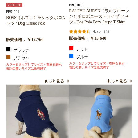
PRL1010
20％OFF
RALPH LAUREN（ラルフローレ
PBS1001
ン）ポロポニーストライプTシャ
BOSS（ボス）クラシックポロシ
ツ / Dog Polo Pony Stripe T-Shirt
ャツ / Dog Classic Polo
4.75
（4）
￥13,640
販売価格：
￥12,760
販売価格：
レッド
ブラック
ブルー
ブラウン
カラーをタップしてサイズ・在庫を表示
カラーをタップしてサイズ・在庫を表示
表記の無いサイズは販売終了
表記の無いサイズは販売終了
もっと見る
もっと見る