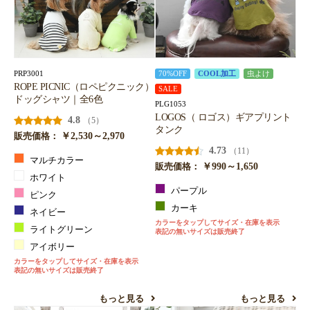
PRP3001
70%OFF
COOL加工
虫よけ
ROPE PICNIC（ロペピクニック）
SALE
ドッグシャツ｜全6色
PLG1053
LOGOS（ ロゴス）ギアプリント
4.8
（5）
タンク
￥2,530～2,970
販売価格：
4.73
（11）
マルチカラー
￥990～1,650
販売価格：
ホワイト
パープル
ピンク
カーキ
ネイビー
カラーをタップしてサイズ・在庫を表示
ライトグリーン
表記の無いサイズは販売終了
アイボリー
カラーをタップしてサイズ・在庫を表示
表記の無いサイズは販売終了
もっと見る
もっと見る