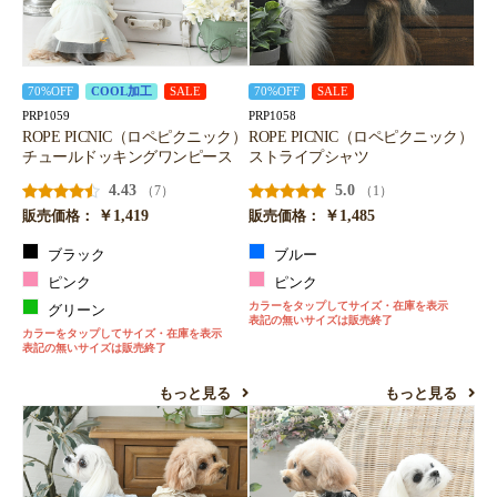
70%OFF
COOL加工
SALE
70%OFF
SALE
PRP1059
PRP1058
ROPE PICNIC（ロペピクニック）
ROPE PICNIC（ロペピクニック）
チュールドッキングワンピース
ストライプシャツ
4.43
5.0
（7）
（1）
￥1,419
￥1,485
販売価格：
販売価格：
ブラック
ブルー
ピンク
ピンク
カラーをタップしてサイズ・在庫を表示
グリーン
表記の無いサイズは販売終了
カラーをタップしてサイズ・在庫を表示
表記の無いサイズは販売終了
もっと見る
もっと見る