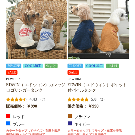
70%OFF
COOL加工
虫よけ
70%OFF
COOL加工
虫よけ
SALE
SALE
PEW1062
PEW1061
EDWIN（ エドウィン）カレッジ
EDWIN（ エドウィン）ポケット
ロゴリンガータンク
付パイルタンク
4.43
5.0
（7）
（2）
￥990
￥990
販売価格：
販売価格：
レッド
ブラウン
ブルー
ネイビー
カラーをタップしてサイズ・在庫を表示
カラーをタップしてサイズ・在庫を表示
表記の無いサイズは販売終了
表記の無いサイズは販売終了