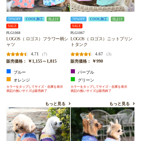
70%OFF
COOL加工
虫よけ
70%OFF
COOL加工
虫よけ
SALE
SALE
PLG1068
PLG1067
LOGOS（ ロゴス）フラワー柄シ
LOGOS（ ロゴス）ニットプリン
ャツ
トタンク
4.71
4.67
（7）
（3）
￥1,155～1,815
￥990
販売価格：
販売価格：
ブルー
パープル
オレンジ
グリーン
カラーをタップしてサイズ・在庫を表示
カラーをタップしてサイズ・在庫を表示
表記の無いサイズは販売終了
表記の無いサイズは販売終了
もっと見る
もっと見る