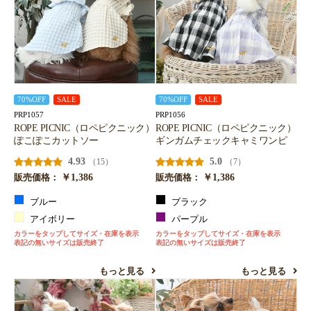
70%OFF
SALE
70%OFF
SALE
PRP1057
PRP1056
ROPE PICNIC（ロペピクニック）
ROPE PICNIC（ロペピクニック）
ぽこぽこカットソー
ギンガムチェックキャミワンピ
4.93
5.0
（15）
（7）
￥1,386
￥1,386
販売価格：
販売価格：
ブルー
ブラック
アイボリー
パープル
カラーをタップしてサイズ・在庫を表示
カラーをタップしてサイズ・在庫を表示
表記の無いサイズは販売終了
表記の無いサイズは販売終了
もっと見る
もっと見る