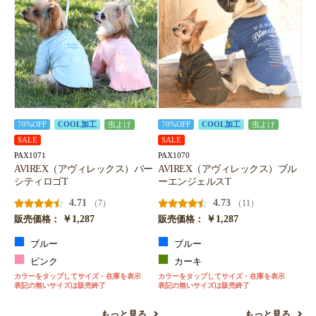
70%OFF
COOL加工
虫よけ
70%OFF
COOL加工
虫よけ
SALE
SALE
PAX1071
PAX1070
AVIREX（アヴィレックス）バー
AVIREX（アヴィレックス）ブル
シティロゴT
ーエンジェルスT
4.71
4.73
（7）
（11）
￥1,287
￥1,287
販売価格：
販売価格：
ブルー
ブルー
ピンク
カーキ
カラーをタップしてサイズ・在庫を表示
カラーをタップしてサイズ・在庫を表示
表記の無いサイズは販売終了
表記の無いサイズは販売終了
もっと見る
もっと見る