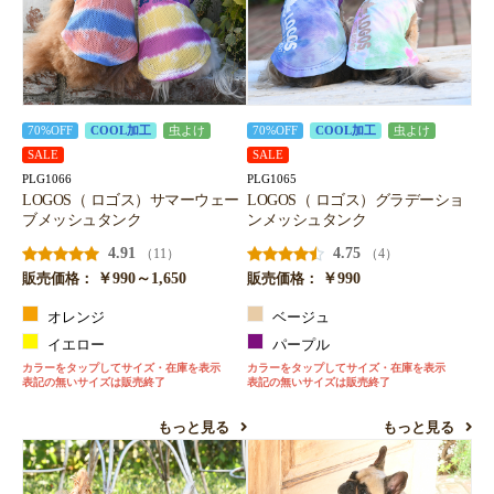
70%OFF
COOL加工
虫よけ
70%OFF
COOL加工
虫よけ
SALE
SALE
PLG1066
PLG1065
LOGOS（ ロゴス）サマーウェー
LOGOS（ ロゴス）グラデーショ
ブメッシュタンク
ンメッシュタンク
4.91
4.75
（11）
（4）
￥990～1,650
￥990
販売価格：
販売価格：
オレンジ
ベージュ
イエロー
パープル
カラーをタップしてサイズ・在庫を表示
カラーをタップしてサイズ・在庫を表示
表記の無いサイズは販売終了
表記の無いサイズは販売終了
もっと見る
もっと見る