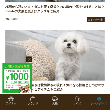
梅雨から秋のノミ・ダニ対策：愛犬とのお散歩で気をつけることは？
Caluluの犬服と虫よけグッズをご紹介！
2026/06/01
おすすめ/特集
マルチーズの気の強さは愛情深さの現れ！気になる性格としつけのポ
イント、あると便利なアイテムをご紹介
2026/05/08
おすすめ/特集
アイテム
ブランド
犬種
サイズ
クールグッズ