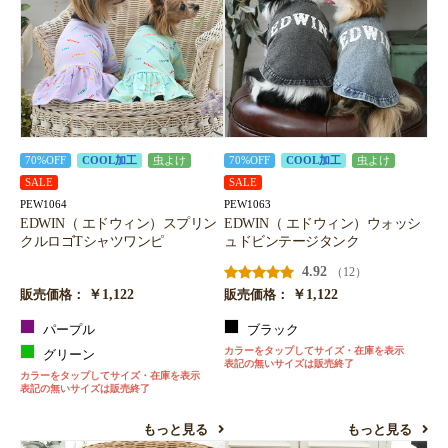
70%OFF
COOL加工
虫よけ
70%OFF
COOL加工
虫よけ
SALE
SALE
PEW1064
PEW1063
EDWIN（ エドウィン）スプリン
EDWIN（ エドウィン）ウォッシ
クルロゴTシャツワンピ
ュドビンテージタンク
4.92
（12）
￥1,122
￥1,122
販売価格：
販売価格：
パープル
ブラック
カラーをタップしてサイズ・在庫を表示
グリーン
表記の無いサイズは販売終了
カラーをタップしてサイズ・在庫を表示
表記の無いサイズは販売終了
もっと見る
もっと見る