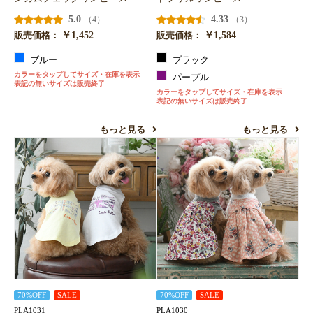
5.0
4.33
（4）
（3）
￥1,452
￥1,584
販売価格：
販売価格：
ブルー
ブラック
カラーをタップしてサイズ・在庫を表示
パープル
表記の無いサイズは販売終了
カラーをタップしてサイズ・在庫を表示
表記の無いサイズは販売終了
もっと見る
もっと見る
70%OFF
SALE
70%OFF
SALE
PLA1031
PLA1030