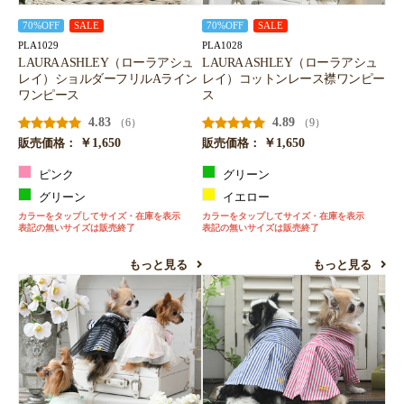
70%OFF
SALE
70%OFF
SALE
PLA1029
PLA1028
LAURA ASHLEY（ローラアシュ
LAURA ASHLEY（ローラアシュ
レイ）ショルダーフリルAライン
レイ）コットンレース襟ワンピー
ワンピース
ス
4.83
4.89
（6）
（9）
￥1,650
￥1,650
販売価格：
販売価格：
ピンク
グリーン
グリーン
イエロー
カラーをタップしてサイズ・在庫を表示
カラーをタップしてサイズ・在庫を表示
表記の無いサイズは販売終了
表記の無いサイズは販売終了
もっと見る
もっと見る