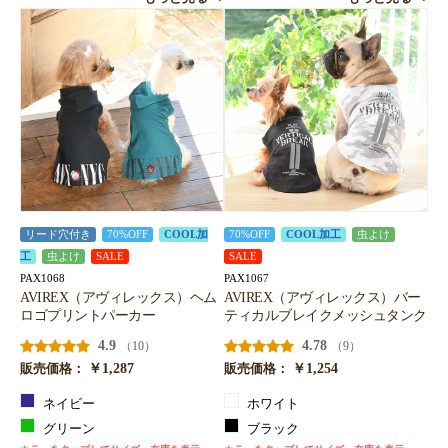
リード穴付き
70%OFF
COOL加
70%OFF
COOL加工
虫よけ
工
虫よけ
SALE
SALE
PAX1068
PAX1067
AVIREX（アヴィレックス）ヘム
AVIREX（アヴィレックス）バー
ロゴプリントパーカー
ティカルブレイクメッシュタンク
4.9
4.78
（10）
（9）
￥1,287
￥1,254
販売価格：
販売価格：
ネイビー
ホワイト
グリーン
ブラック