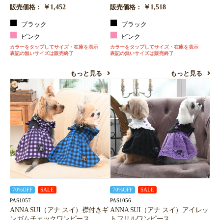
￥1,452
￥1,518
販売価格：
販売価格：
ブラック
ブラック
ピンク
ピンク
カラーをタップしてサイズ・在庫を表示
カラーをタップしてサイズ・在庫を表示
表記の無いサイズは販売終了
表記の無いサイズは販売終了
もっと見る
もっと見る
70%OFF
SALE
70%OFF
SALE
PAS1057
PAS1056
ANNA SUI（アナ スイ）襟付きギ
ANNA SUI（アナ スイ）アイレッ
ンガムチェックワンピース
トフリルワンピース