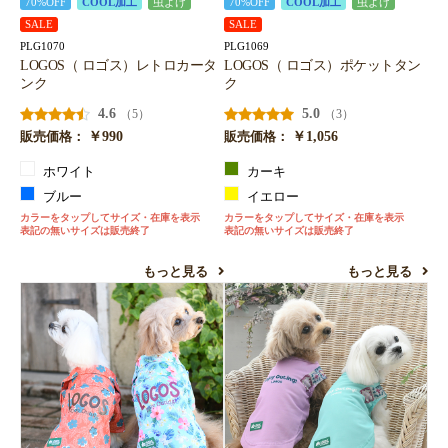
70%OFF
COOL加工
虫よけ
70%OFF
COOL加工
虫よけ
SALE
SALE
PLG1070
PLG1069
LOGOS（ ロゴス）レトロカータ
LOGOS（ ロゴス）ポケットタン
ンク
ク
4.6
5.0
（5）
（3）
￥990
￥1,056
販売価格：
販売価格：
ホワイト
カーキ
ブルー
イエロー
カラーをタップしてサイズ・在庫を表示
カラーをタップしてサイズ・在庫を表示
表記の無いサイズは販売終了
表記の無いサイズは販売終了
もっと見る
もっと見る