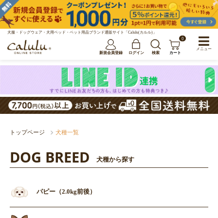
犬服・ドッグウェア・犬用ベッド・ペット用品ブランド通販サイト「Calulu(カルル)」
0
メニュー
新規会員登録
ログイン
検索
カート
トップページ
犬種一覧
DOG BREED
犬種から探す
パピー（2.0kg前後）