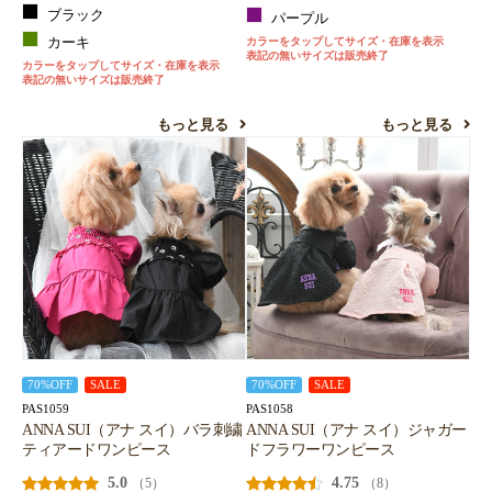
ブラック
パープル
カーキ
カラーをタップしてサイズ・在庫を表示
表記の無いサイズは販売終了
カラーをタップしてサイズ・在庫を表示
表記の無いサイズは販売終了
もっと見る
もっと見る
70%OFF
SALE
70%OFF
SALE
PAS1059
PAS1058
ANNA SUI（アナ スイ）バラ刺繍
ANNA SUI（アナ スイ）ジャガー
ティアードワンピース
ドフラワーワンピース
5.0
4.75
（5）
（8）