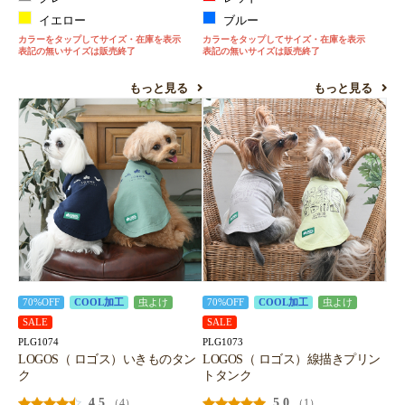
イエロー
ブルー
カラーをタップしてサイズ・在庫を表示
カラーをタップしてサイズ・在庫を表示
表記の無いサイズは販売終了
表記の無いサイズは販売終了
もっと見る
もっと見る
70%OFF
COOL加工
虫よけ
70%OFF
COOL加工
虫よけ
SALE
SALE
PLG1074
PLG1073
LOGOS（ ロゴス）いきものタン
LOGOS（ ロゴス）線描きプリン
ク
トタンク
4.5
5.0
（4）
（1）