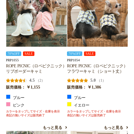
70%OFF
SALE
70%OFF
SALE
PRP1055
PRP1054
ROPE PICNIC（ロペピクニック）
ROPE PICNIC（ロペピクニック）
リブボーダーキャミ
フラワーキャミ（ショート丈）
4.5
5.0
（2）
（1）
￥1,155
￥1,386
販売価格：
販売価格：
ブルー
ブルー
ピンク
イエロー
カラーをタップしてサイズ・在庫を表示
カラーをタップしてサイズ・在庫を表示
表記の無いサイズは販売終了
表記の無いサイズは販売終了
もっと見る
もっと見る