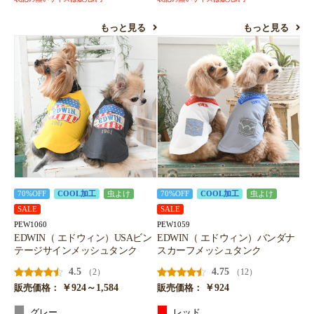
もっと見る
もっと見る
70%OFF
COOL加工
虫よけ
70%OFF
COOL加工
虫よけ
SALE
SALE
PEW1060
PEW1059
EDWIN（ エドウィン）USAビン
EDWIN（ エドウィン）バンダナ
テージサインメッシュタンク
スカーフメッシュタンク
4.5
4.75
（2）
（12）
￥924～1,584
￥924
販売価格：
販売価格：
グレー
レッド