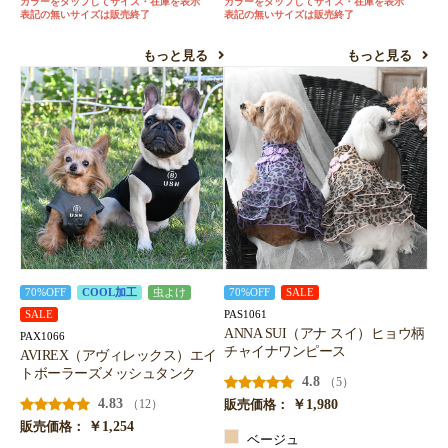
カラーをタップしてサイズ・在庫を表示
カラーをタップしてサイズ・在庫を表示
表記の無いサイズは販売終了
表記の無いサイズは販売終了
お買い物を続ける
カートへ進む
もっと見る
もっと見る
70%OFF
COOL加工
虫よけ
70%OFF
SALE
PAS1061
SALE
ANNA SUI（アナ スイ）ヒョウ柄
PAX1066
チャイナワンピース
AVIREX（アヴィレックス）エイ
トボーラーズメッシュタンク
4.8
（5）
4.83
￥1,980
（12）
販売価格：
￥1,254
販売価格：
ベージュ