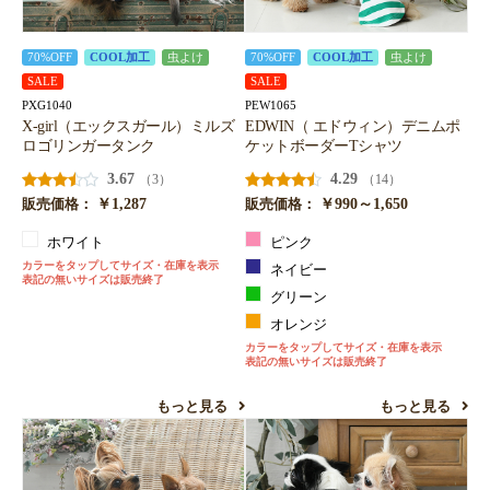
70%OFF
COOL加工
虫よけ
70%OFF
COOL加工
虫よけ
SALE
SALE
PXG1040
PEW1065
X-girl（エックスガール）ミルズ
EDWIN（ エドウィン）デニムポ
ロゴリンガータンク
ケットボーダーTシャツ
3.67
4.29
（3）
（14）
￥1,287
￥990～1,650
販売価格：
販売価格：
ホワイト
ピンク
カラーをタップしてサイズ・在庫を表示
ネイビー
表記の無いサイズは販売終了
グリーン
オレンジ
カラーをタップしてサイズ・在庫を表示
表記の無いサイズは販売終了
もっと見る
もっと見る