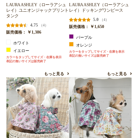
LAURA ASHLEY（ローラアシュ
LAURA ASHLEY（ローラアシュ
レイ）ユニオンジャックプリント
レイ）ドッキングワンピース
タンク
5.0
（4）
4.75
（4）
￥1,650
販売価格：
￥1,386
販売価格：
パープル
ホワイト
オレンジ
イエロー
カラーをタップしてサイズ・在庫を表示
表記の無いサイズは販売終了
カラーをタップしてサイズ・在庫を表示
表記の無いサイズは販売終了
もっと見る
もっと見る