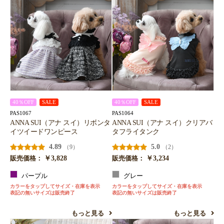
40％OFF
SALE
40％OFF
SALE
PAS1067
PAS1064
ANNA SUI（アナ スイ）リボンタ
ANNA SUI（アナ スイ）クリアバ
イツイードワンピース
タフライタンク
4.89
5.0
（9）
（2）
￥3,828
￥3,234
販売価格：
販売価格：
パープル
グレー
カラーをタップしてサイズ・在庫を表示
カラーをタップしてサイズ・在庫を表示
表記の無いサイズは販売終了
表記の無いサイズは販売終了
もっと見る
もっと見る