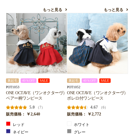
もっと見る
もっと見る
裏起毛
40％OFF
SALE
裏起毛
40％OFF
SALE
POT1053
POT1052
ONE OCTAVE（ワンオクターヴ）
ONE OCTAVE（ワンオクターヴ）
ベアー柄ワンピース
ボレロ付ワンピース
5.0
4.67
（7）
（6）
￥2,640
￥2,772
販売価格：
販売価格：
レッド
ホワイト
ネイビー
グレー