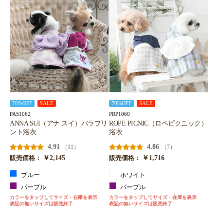
70%OFF
SALE
70%OFF
SALE
PAS1062
PRP1060
ANNA SUI（アナ スイ）バラプリ
ROPE PICNIC（ロペピクニック）
ント浴衣
浴衣
4.91
4.86
（11）
（7）
￥2,145
￥1,716
販売価格：
販売価格：
ブルー
ホワイト
パープル
パープル
カラーをタップしてサイズ・在庫を表示
カラーをタップしてサイズ・在庫を表示
表記の無いサイズは販売終了
表記の無いサイズは販売終了