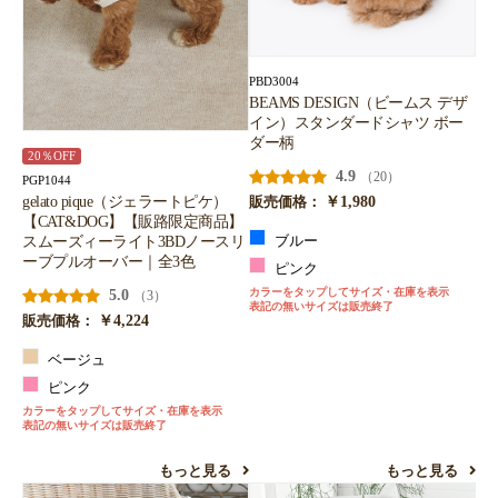
お買い物を続ける
カートへ進む
PBD3004
BEAMS DESIGN（ビームス デザ
イン）スタンダードシャツ ボー
ダー柄
20％OFF
4.9
（20）
PGP1044
￥1,980
gelato pique（ジェラートピケ）
販売価格：
【CAT&DOG】【販路限定商品】
スムーズィーライト3BDノースリ
ブルー
ーブプルオーバー｜全3色
ピンク
カラーをタップしてサイズ・在庫を表示
5.0
（3）
表記の無いサイズは販売終了
￥4,224
販売価格：
ベージュ
ピンク
カラーをタップしてサイズ・在庫を表示
表記の無いサイズは販売終了
もっと見る
もっと見る