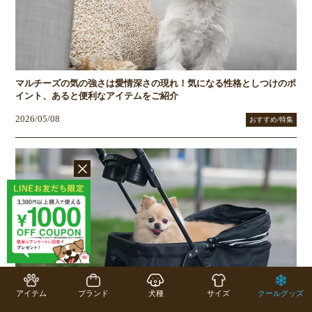
マルチーズの気の強さは愛情深さの現れ！気になる性格としつけのポ
イント、あると便利なアイテムをご紹介
2026/05/08
おすすめ/特集
アイテム
ブランド
犬種
サイズ
クールグッズ
ペットカートは暑さ対策にも便利！犬・猫の夏のお散歩・お出かけに