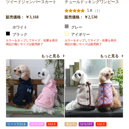
ツイードジャンパースカート
チュールドッキングワンピース
5.0
（1）
￥3,168
￥2,530
販売価格：
販売価格：
ホワイト
グレー
ブラック
アイボリー
カラーをタップしてサイズ・在庫を表示
カラーをタップしてサイズ・在庫を表示
表記の無いサイズは販売終了
表記の無いサイズは販売終了
もっと見る
もっと見る
リード穴付き
40％OFF
SALE
裏起毛
50％OFF
SALE