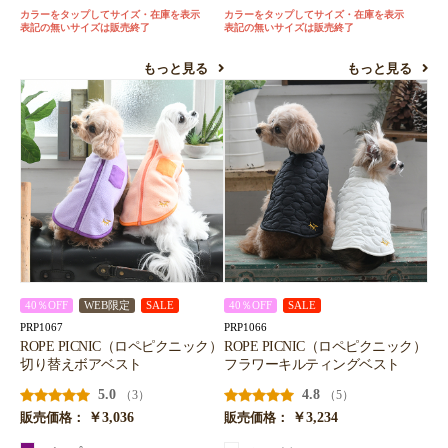
カラーをタップしてサイズ・在庫を表示
カラーをタップしてサイズ・在庫を表示
表記の無いサイズは販売終了
表記の無いサイズは販売終了
もっと見る
もっと見る
40％OFF
WEB限定
SALE
40％OFF
SALE
PRP1067
PRP1066
ROPE PICNIC（ロペピクニック）
ROPE PICNIC（ロペピクニック）
切り替えボアベスト
フラワーキルティングベスト
5.0
4.8
（3）
（5）
￥3,036
￥3,234
販売価格：
販売価格：