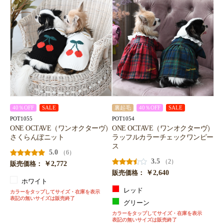
40％OFF
SALE
裏起毛
40％OFF
SALE
POT1055
POT1054
ONE OCTAVE（ワンオクターヴ）
ONE OCTAVE（ワンオクターヴ）
さくらんぼニット
ラッフルカラーチェックワンピー
ス
5.0
（6）
3.5
（2）
￥2,772
販売価格：
￥2,640
販売価格：
ホワイト
レッド
カラーをタップしてサイズ・在庫を表示
表記の無いサイズは販売終了
グリーン
カラーをタップしてサイズ・在庫を表示
表記の無いサイズは販売終了