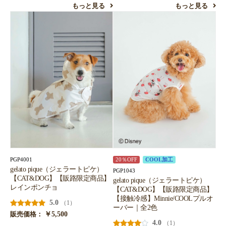
もっと見る
もっと見る
PGP4001
20％OFF
COOL加工
gelato pique（ジェラートピケ）
PGP1043
【CAT&DOG】【販路限定商品】
gelato pique（ジェラートピケ）
レインポンチョ
【CAT&DOG】【販路限定商品】
【接触冷感】Minnie/COOLプルオ
5.0
（1）
ーバー｜全2色
￥5,500
販売価格：
4.0
（1）