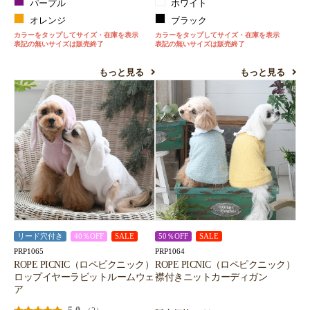
パープル
ホワイト
オレンジ
ブラック
カラーをタップしてサイズ・在庫を表示
カラーをタップしてサイズ・在庫を表示
表記の無いサイズは販売終了
表記の無いサイズは販売終了
もっと見る
もっと見る
リード穴付き
40％OFF
SALE
50％OFF
SALE
PRP1065
PRP1064
ROPE PICNIC（ロペピクニック）
ROPE PICNIC（ロペピクニック）
ロップイヤーラビットルームウェ
襟付きニットカーディガン
ア