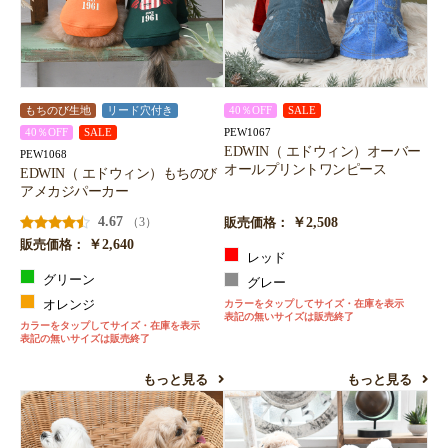
もちのび生地
リード穴付き
40％OFF
SALE
PEW1067
40％OFF
SALE
EDWIN（ エドウィン）オーバー
PEW1068
オールプリントワンピース
EDWIN（ エドウィン）もちのび
アメカジパーカー
4.67
￥2,508
（3）
販売価格：
￥2,640
販売価格：
レッド
グリーン
グレー
オレンジ
カラーをタップしてサイズ・在庫を表示
表記の無いサイズは販売終了
カラーをタップしてサイズ・在庫を表示
表記の無いサイズは販売終了
もっと見る
もっと見る