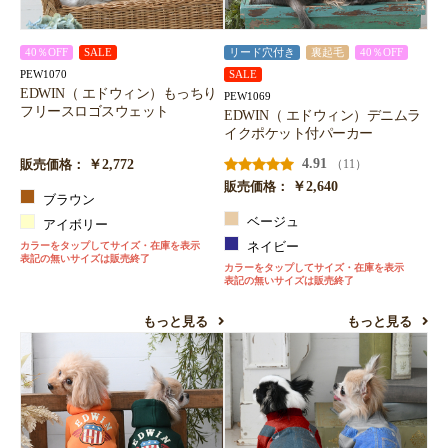
40％OFF
SALE
リード穴付き
裏起毛
40％OFF
PEW1070
SALE
EDWIN（ エドウィン）もっちり
PEW1069
フリースロゴスウェット
EDWIN（ エドウィン）デニムラ
イクポケット付パーカー
￥2,772
4.91
（11）
販売価格：
￥2,640
販売価格：
ブラウン
ベージュ
アイボリー
カラーをタップしてサイズ・在庫を表示
ネイビー
表記の無いサイズは販売終了
カラーをタップしてサイズ・在庫を表示
表記の無いサイズは販売終了
もっと見る
もっと見る