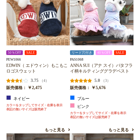
50％OFF
SALE
リード穴付き
40％OFF
SALE
PEW1066
PAS1068
EDWIN（ エドウィン）もこもこ
ANNA SUI（アナ スイ）バタフラ
ロゴスウェット
イ柄キルティンググラデベスト
3.75
5.0
（4）
（3）
￥2,475
￥5,676
販売価格：
販売価格：
ネイビー
ブルー
カラーをタップしてサイズ・在庫を表示
ピンク
表記の無いサイズは販売終了
カラーをタップしてサイズ・在庫を表示
表記の無いサイズは販売終了
もっと見る
もっと見る