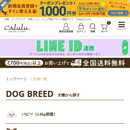
犬服・ドッグウェア・犬用ベッド・ペット用品ブランド通販サイト「Calulu(カルル)」
0
メニュー
新規会員登録
ログイン
検索
カート
トップページ
犬種一覧
DOG BREED
犬種から探す
パピー（2.0kg前後）