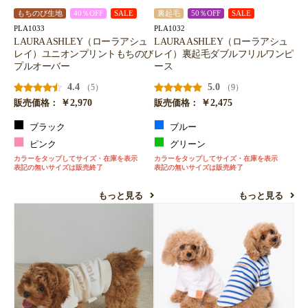
もちのび生地
40％OFF
SALE
裏起毛
50％OFF
SALE
PLA1033
PLA1032
LAURA ASHLEY（ローラアシュ
LAURA ASHLEY（ローラアシュ
レイ）ユニオンプリントもちのび
レイ）裏起毛ダブルフリルワンピ
プルオーバー
ース
4.4
5.0
（5）
（9）
￥2,970
￥2,475
販売価格：
販売価格：
ブラック
ブルー
ピンク
グリーン
カラーをタップしてサイズ・在庫を表示
カラーをタップしてサイズ・在庫を表示
表記の無いサイズは販売終了
表記の無いサイズは販売終了
もっと見る
もっと見る