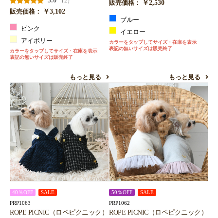
5.0
（2）
￥2,530
販売価格：
￥3,102
販売価格：
ブルー
ピンク
イエロー
アイボリー
カラーをタップしてサイズ・在庫を表示
表記の無いサイズは販売終了
カラーをタップしてサイズ・在庫を表示
表記の無いサイズは販売終了
もっと見る
もっと見る
40％OFF
SALE
50％OFF
SALE
PRP1063
PRP1062
ROPE PICNIC（ロペピクニック）
ROPE PICNIC（ロペピクニック）