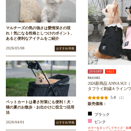
マルチーズの気の強さは愛情深さの現
れ！気になる性格としつけのポイント、
あると便利なアイテムをご紹介
2026/05/08
おすすめ/特集
20％OFF
SALE
PAS1085
2026新商品 ANNA SU
タフライ刺繍Ａライン
5.0
（2）
ペットカートは暑さ対策にも便利！犬・
販売価格：
猫の夏のお散歩・お出かけに役立つ活用
法
ブラック
ピンク
2026/04/01
おすすめ/特集
カラーをタップしてサイズ・在