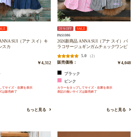
ALE
20％OFF
SALE
PAS1086
 ANNA SUI（アナ スイ）キ
2026新商品 ANNA SUI（アナ スイ）バ
ンスカ
ラコサージュギンガムチェックワンピ
5.0
（2）
￥4,312
販売価格：
￥4,048
ル
ブラック
ー
ピンク
してサイズ・在庫を表示
カラーをタップしてサイズ・在庫を表示
ズは販売終了
表記の無いサイズは販売終了
もっと見る
もっと見る