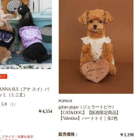
ALE
 ANNA SUI（アナ スイ）バ
ャミ（ミニ丈）
PGP9018
5.0
（1）
gelato pique（ジェラートピケ）
￥4,554
【CAT&DOG】【販路限定商品】
【Valentine】ハートトイ｜全2色
ク
ル
販売価格：
￥3,190
してサイズ・在庫を表示