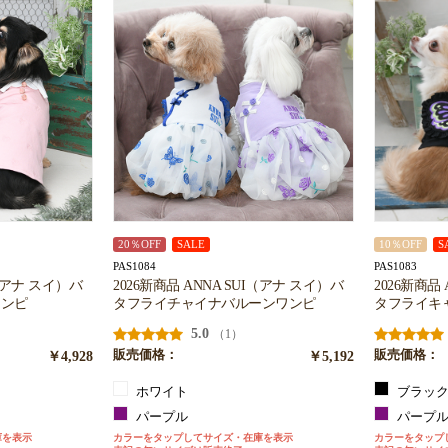
20％OFF
SALE
10％OFF
S
PAS1084
PAS1083
I（アナ スイ）バ
2026新商品 ANNA SUI（アナ スイ）バ
2026新商品
ワンピ
タフライチャイナバルーンワンピ
タフライキ
5.0
（1）
￥4,928
販売価格：
￥5,192
販売価格：
ホワイト
ブラッ
パープル
パープ
庫を表示
カラーをタップしてサイズ・在庫を表示
カラーをタップ