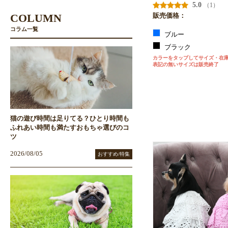
5.0
（1）
COLUMN
販売価格：
コラム一覧
ブルー
ブラック
カラーをタップしてサイズ・在
表記の無いサイズは販売終了
猫の遊び時間は足りてる？ひとり時間も
ふれあい時間も満たすおもちゃ選びのコ
ツ
2026/08/05
おすすめ/特集