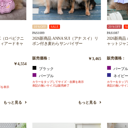
10％OFF
SALE
20％OFF
S
PAS1089
PAS1087
CNIC（ロペピクニ
2026新商品 ANNA SUI（アナ スイ）リ
2026新商品
ティアードキャ
ボン付き麦わらサンバイザー
ャットジャ
販売価格：
￥3,465
販売価格：
￥4,554
ブラック
パープ
パープル
ネイビ
カラーをタップしてサイズ・在庫を表示
カラーをタップ
表記の無いサイズは販売終了
表記の無いサイ
庫を表示
もっと見る
もっと見る