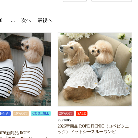
8
...
次へ
最後へ
ト付き
10％OFF
COOL加工
20％OFF
SALE
PRP1085
2026新商品 ROPE PICNIC（ロペピクニ
ック）ドットシースルーワンピ
26新商品 ROPE