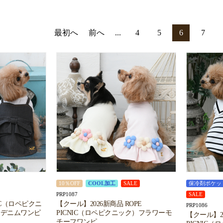
最初へ
前へ
...
4
5
6
7
10％OFF
COOL加工
SALE
保冷剤ポケッ
PRP1087
SALE
CNIC（ロペピクニ
【クール】2026新商品 ROPE
PRP1086
ンデニムワンピ
PICNIC（ロペピクニック）フラワーモ
【クール】20
チーフワンピ