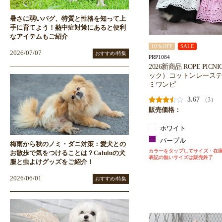
暑さに弱いパグ、特質と性格を知って上
手に育てよう！熱中症対策にあると便利
なアイテムもご紹介
10％OFF
SALE
2026/07/07
おすすめ/特集
PRP1084
2026新商品 ROPE PI
ック）コットンレース
ミワンピ
3.67
（3）
販売価格：
ホワイト
パープル
梅雨から秋のノミ・ダニ対策：愛犬との
カラーをタップしてサイズ・在
お散歩で気をつけることは？Caluluの犬
表記の無いサイズは販売終了
服と虫よけグッズをご紹介！
2026/06/01
おすすめ/特集