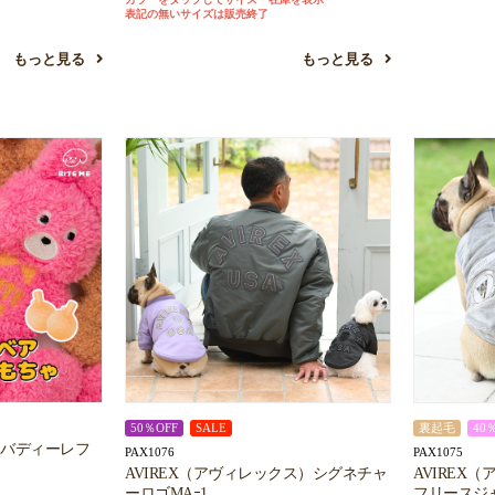
表記の無いサイズは販売終了
もっと見る
もっと見る
50％OFF
SALE
裏起毛
40
ー）バディーレフ
PAX1076
PAX1075
AVIREX（アヴィレックス）シグネチャ
AVIREX
ーロゴMAｰ1
フリースジ