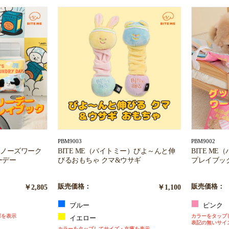
お買い物を続ける
カートへ進む
PBM9003
PBM9002
ー）ノーズワーク
BITE ME（バイトミー）びよ～んと伸
BITE M
ーデー
びるおもちゃ クマ&ウサギ
プレイブッ
￥2,805
販売価格：
￥1,100
販売価格：
ブルー
ピンク
庫を表示
カラーをタップ
イエロー
表記の無いサイ
カラーをタップしてサイズ・在庫を表示