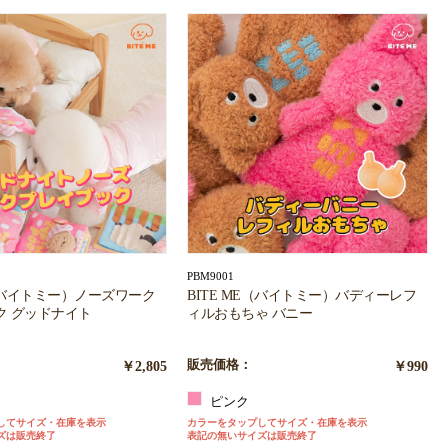
PBM9001
E（バイトミー）ノーズワーク
BITE ME（バイトミー）バディーレフ
ク グッドナイト
ィルおもちゃ バニー
￥2,805
販売価格：
￥990
ピンク
してサイズ・在庫を表示
カラーをタップしてサイズ・在庫を表示
ズは販売終了
表記の無いサイズは販売終了