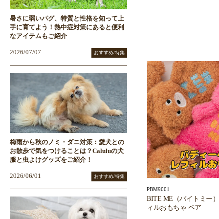
暑さに弱いパグ、特質と性格を知って上
手に育てよう！熱中症対策にあると便利
なアイテムもご紹介
2026/07/07
おすすめ/特集
梅雨から秋のノミ・ダニ対策：愛犬との
お散歩で気をつけることは？Caluluの犬
服と虫よけグッズをご紹介！
2026/06/01
おすすめ/特集
PBM9001
BITE ME（バイトミ
ィルおもちゃ ベア