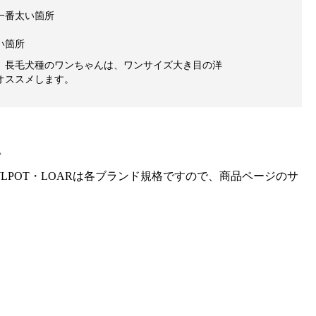
一番太い箇所
い箇所
、長毛犬種のワンちゃんは、ワンサイズ大き目の洋
オススメします。
。
gra・HOWLPOT・LOARは各ブランド規格ですので、商品ページのサ