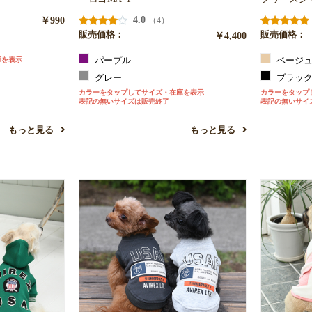
￥990
4.0
（4）
販売価格：
￥4,400
販売価格：
庫を表示
パープル
ベージ
グレー
ブラッ
カラーをタップしてサイズ・在庫を表示
カラーをタップ
表記の無いサイズは販売終了
表記の無いサイ
もっと見る
もっと見る