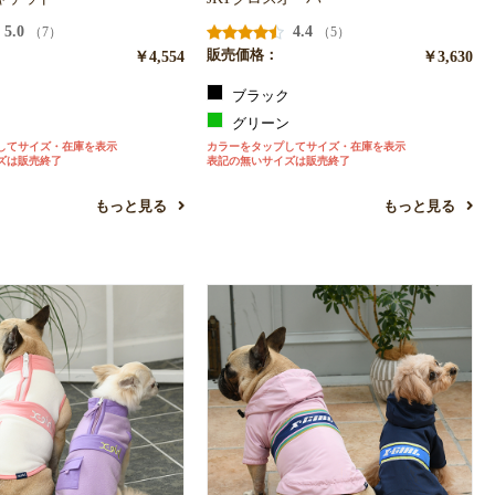
5.0
4.4
（7）
（5）
￥4,554
販売価格：
￥3,630
ュ
ブラック
ク
グリーン
してサイズ・在庫を表示
カラーをタップしてサイズ・在庫を表示
ズは販売終了
表記の無いサイズは販売終了
もっと見る
もっと見る