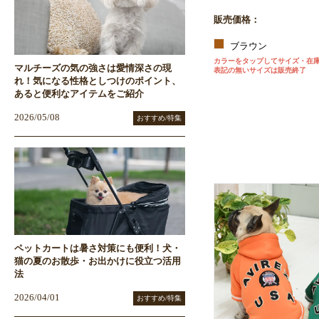
販売価格：
ブラウン
カラーをタップしてサイズ・在
マルチーズの気の強さは愛情深さの現
表記の無いサイズは販売終了
れ！気になる性格としつけのポイント、
あると便利なアイテムをご紹介
2026/05/08
おすすめ/特集
ペットカートは暑さ対策にも便利！犬・
猫の夏のお散歩・お出かけに役立つ活用
法
2026/04/01
おすすめ/特集