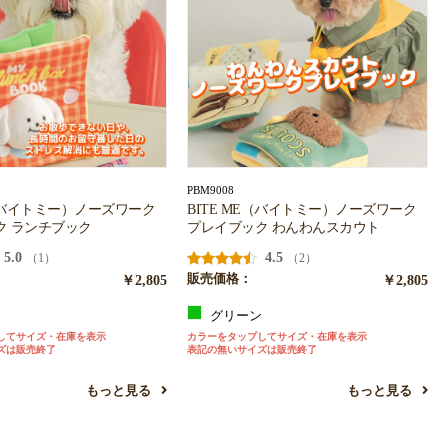
PBM9008
E（バイトミー）ノーズワーク
BITE ME（バイトミー）ノーズワーク
ク ランチブック
プレイブック わんわんスカウト
5.0
4.5
（1）
（2）
￥2,805
販売価格：
￥2,805
グリーン
してサイズ・在庫を表示
カラーをタップしてサイズ・在庫を表示
ズは販売終了
表記の無いサイズは販売終了
もっと見る
もっと見る