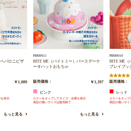
PBM9011
PBM9010
ー）ペパロニピザ
BITE ME（バイトミー）バースデーケ
BITE M
ーキハットおもちゃ
プレイブッ
￥1,089
販売価格：
￥1,397
販売価格：
ピンク
レッド
庫を表示
カラーをタップしてサイズ・在庫を表示
カラーをタップ
表記の無いサイズは販売終了
表記の無いサイ
もっと見る
もっと見る