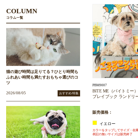
COLUMN
コラム一覧
猫の遊び時間は足りてる？ひとり時間も
ふれあい時間も満たすおもちゃ選びのコ
ツ
PBM9007
BITE ME（バイトミ
2026/08/05
おすすめ/特集
プレイブック ランドリ
販売価格：
イエロー
カラーをタップしてサイズ・在
表記の無いサイズは販売終了