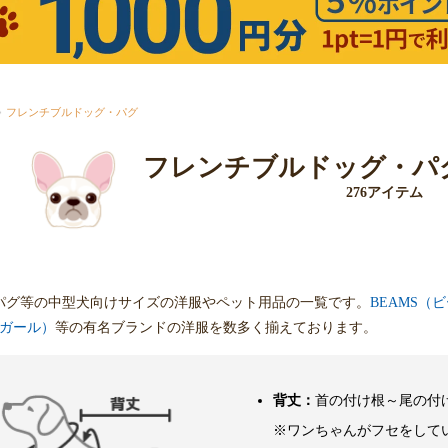
フレンチブルドッグ・パグ
フレンチブルドッグ・パ
276アイテム
パグ等の中型犬向けサイズの洋服やペット用品の一覧です。
BEAMS（
クスガール）
等の有名ブランドの洋服を数多く揃えております。
背丈：
首の付け根～尾の付
※ワンちゃんがフセをして