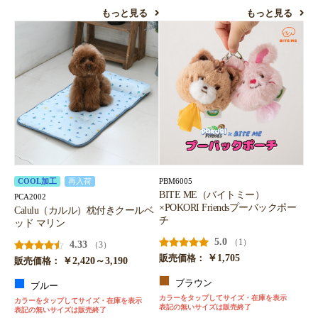
もっと見る
もっと見る
PBM6005
COOL加工
再入荷
BITE ME（バイトミー）
PCA2002
×POKORI Friendsプーバックポー
Calulu（カルル）枕付きクールベ
チ
ッド マリン
5.0
（1）
4.33
（3）
￥1,705
販売価格：
￥2,420～3,190
販売価格：
ブラウン
ブルー
カラーをタップしてサイズ・在庫を表示
カラーをタップしてサイズ・在庫を表示
表記の無いサイズは販売終了
表記の無いサイズは販売終了