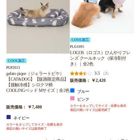
COOL加工
PLG1095
LOGOS（ロゴス）ひんやりフレ
ンズ クールネック（保冷剤付
COOL加工
き）｜全2色
PGP2013
3.5
gelato pique（ジェラートピケ）
（2）
【CAT&DOG】【販路限定商品】
￥2,420
販売価格：
【接触冷感】シロクマ柄
COOLINGベッド Mサイズ｜全2色
ブルー
ピンク
カラーをタップしてサイズ・在庫を表示
￥7,480
販売価格：
表記の無いサイズは販売終了
ネイビー
カラーをタップしてサイズ・在庫を表示
表記の無いサイズは販売終了