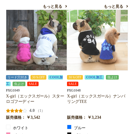
もっと見る
もっと見る
リード穴付き
30％OFF
COOL加
30％OFF
COOL加工
虫よけ
工
虫よけ
SALE
SALE
PXG1049
PXG1048
X-girl（エックスガール）スター
X-girl（エックスガール）ナンバ
ロゴフーディー
リングTEE
4.0
（1）
￥3,542
￥3,234
販売価格：
販売価格：
ホワイト
ブルー