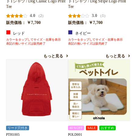
トTシャツ / Dog Classic Logo Print
トTシャツ / Dog Stripe Logo Print
Tee
Tee
4.0
3.0
（2）
（1）
￥7,700
￥7,700
販売価格：
販売価格：
レッド
ネイビー
カラーをタップしてサイズ・在庫を表示
カラーをタップしてサイズ・在庫を表示
表記の無いサイズは販売終了
表記の無いサイズは販売終了
もっと見る
もっと見る
リード穴付き
40％OFF
SALE
おすすめ
PTH1005
POLD001