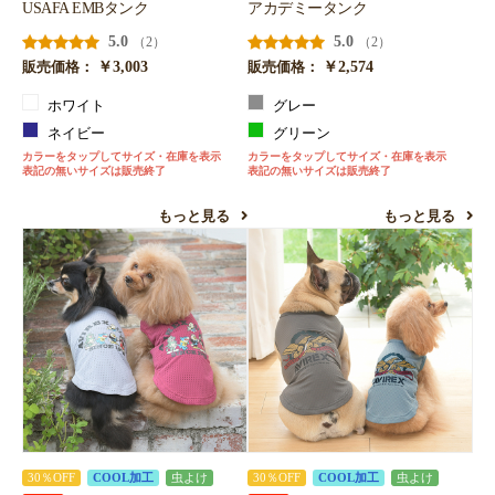
USAFA EMBタンク
アカデミータンク
5.0
5.0
（2）
（2）
￥3,003
￥2,574
販売価格：
販売価格：
ホワイト
グレー
ネイビー
グリーン
カラーをタップしてサイズ・在庫を表示
カラーをタップしてサイズ・在庫を表示
表記の無いサイズは販売終了
表記の無いサイズは販売終了
もっと見る
もっと見る
30％OFF
COOL加工
虫よけ
30％OFF
COOL加工
虫よけ