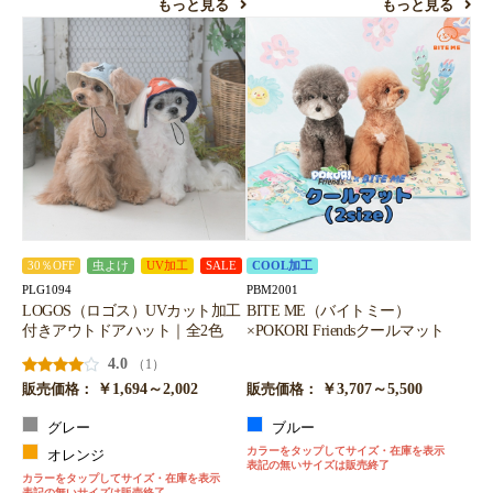
もっと見る
もっと見る
30％OFF
虫よけ
UV加工
SALE
COOL加工
PLG1094
PBM2001
LOGOS（ロゴス）UVカット加工
BITE ME（バイトミー）
付きアウトドアハット｜全2色
×POKORI Friendsクールマット
4.0
（1）
￥1,694～2,002
￥3,707～5,500
販売価格：
販売価格：
グレー
ブルー
カラーをタップしてサイズ・在庫を表示
オレンジ
表記の無いサイズは販売終了
カラーをタップしてサイズ・在庫を表示
表記の無いサイズは販売終了