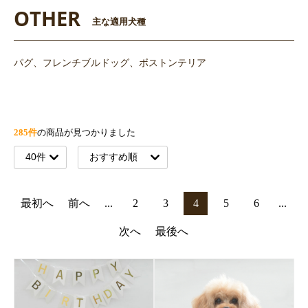
OTHER
主な適用犬種
パグ、フレンチブルドッグ、ボストンテリア
285件
の商品が見つかりました
最初へ
前へ
...
2
3
4
5
6
...
次へ
最後へ