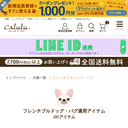
犬服・ドッグウェア・犬用ベッド・ペット用品ブランド通販サイト「Calulu(カルル)」
0
メニュー
新規会員登録
ログイン
検索
カート
トップページ
犬種一覧
フレンチブルドッグ・パグ
フレンチブルドッグ・パグ適用アイテム
285アイテム