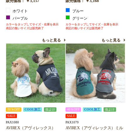
￥3,157
￥3,168
販売価格：
販売価格：
ホワイト
ブルー
パープル
グリーン
カラーをタップしてサイズ・在庫を表示
カラーをタップしてサイズ・在庫を表示
表記の無いサイズは販売終了
表記の無いサイズは販売終了
もっと見る
もっと見る
30％OFF
COOL加工
虫よけ
40％OFF
COOL加工
虫よけ
SALE
SALE
PAX1080
PAX1079
AVIREX（アヴィレックス）
AVIREX（アヴィレックス）ミル