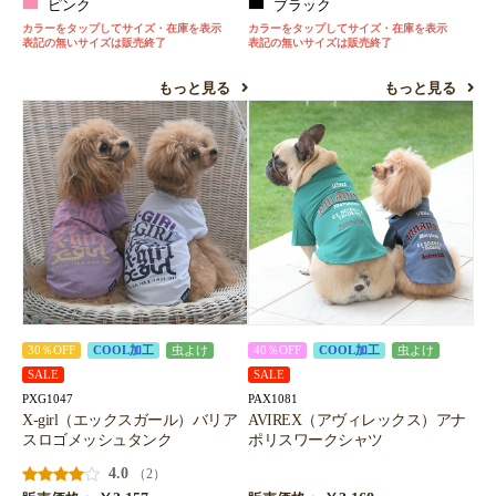
ピンク
ブラック
カラーをタップしてサイズ・在庫を表示
カラーをタップしてサイズ・在庫を表示
表記の無いサイズは販売終了
表記の無いサイズは販売終了
もっと見る
もっと見る
30％OFF
COOL加工
虫よけ
40％OFF
COOL加工
虫よけ
SALE
SALE
PXG1047
PAX1081
X-girl（エックスガール）バリア
AVIREX（アヴィレックス）アナ
スロゴメッシュタンク
ポリスワークシャツ
4.0
（2）