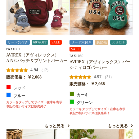
リード穴付き
60％OFF
SALE
リード穴付き
裏起毛
60％OFF
PAX1061
SALE
AVIREX（アヴィレックス）
PAX1060
A.N.Gパッチ＆プリントパーカー
AVIREX（アヴィレックス）バー
シティロゴパーカー
4.94
（17）
￥2,068
4.97
（31）
販売価格：
￥2,068
販売価格：
レッド
カーキ
ブルー
カラーをタップしてサイズ・在庫を表示
グリーン
表記の無いサイズは販売終了
カラーをタップしてサイズ・在庫を表示
表記の無いサイズは販売終了
もっと見る
もっと見る