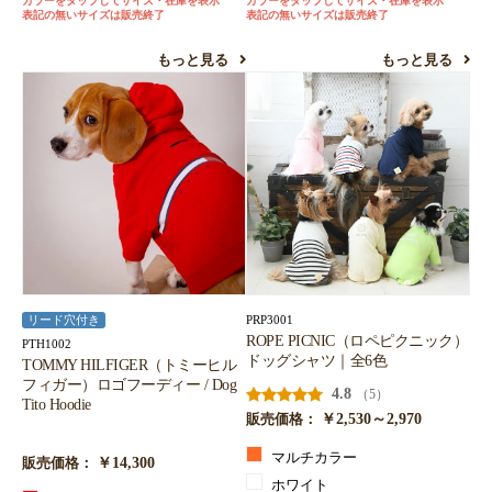
カラーをタップしてサイズ・在庫を表示
カラーをタップしてサイズ・在庫を表示
表記の無いサイズは販売終了
表記の無いサイズは販売終了
もっと見る
もっと見る
PRP3001
リード穴付き
ROPE PICNIC（ロペピクニック）
PTH1002
ドッグシャツ｜全6色
TOMMY HILFIGER（トミーヒル
フィガー）ロゴフーディー / Dog
4.8
（5）
Tito Hoodie
￥2,530～2,970
販売価格：
マルチカラー
￥14,300
販売価格：
ホワイト