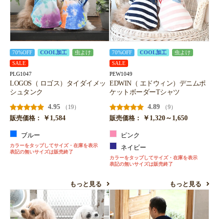
70%OFF
COOL加工
虫よけ
70%OFF
COOL加工
虫よけ
SALE
SALE
PLG1047
PEW1049
LOGOS（ ロゴス）タイダイメッ
EDWIN（ エドウィン）デニムポ
シュタンク
ケットボーダーTシャツ
4.95
4.89
（19）
（9）
￥1,584
￥1,320～1,650
販売価格：
販売価格：
ブルー
ピンク
カラーをタップしてサイズ・在庫を表示
ネイビー
表記の無いサイズは販売終了
カラーをタップしてサイズ・在庫を表示
表記の無いサイズは販売終了
もっと見る
もっと見る