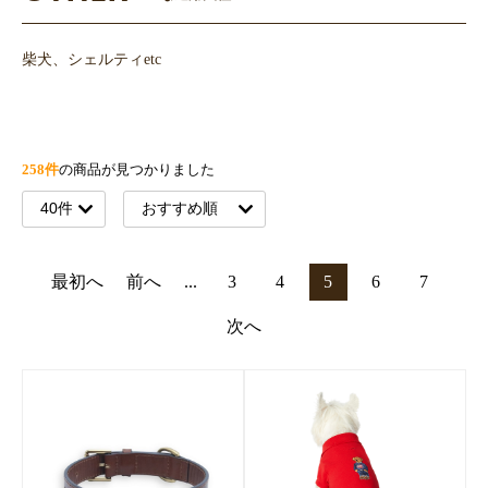
柴犬、シェルティetc
258件
の商品が見つかりました
最初へ
前へ
...
3
4
5
6
7
次へ