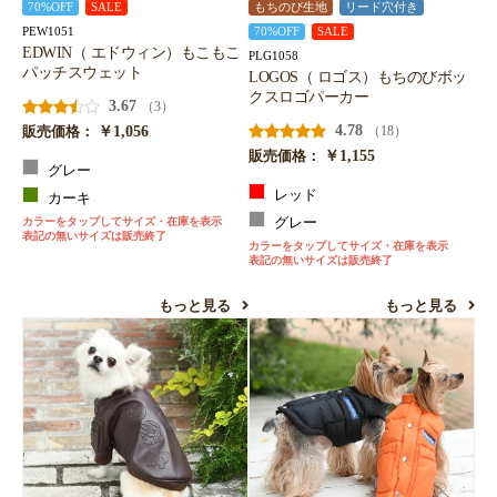
70%OFF
SALE
もちのび生地
リード穴付き
PEW1051
70%OFF
SALE
EDWIN（ エドウィン）もこもこ
PLG1058
パッチスウェット
LOGOS（ ロゴス）もちのびボッ
クスロゴパーカー
3.67
（3）
￥1,056
4.78
（18）
販売価格：
￥1,155
販売価格：
グレー
レッド
カーキ
カラーをタップしてサイズ・在庫を表示
グレー
表記の無いサイズは販売終了
カラーをタップしてサイズ・在庫を表示
表記の無いサイズは販売終了
もっと見る
もっと見る