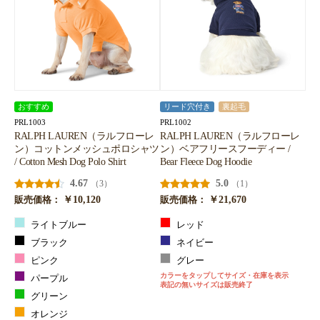
おすすめ
リード穴付き
裏起毛
PRL1003
PRL1002
RALPH LAUREN（ラルフローレ
RALPH LAUREN（ラルフローレ
ン）コットンメッシュポロシャツ
ン）ベアフリースフーディー /
/ Cotton Mesh Dog Polo Shirt
Bear Fleece Dog Hoodie
4.67
5.0
（3）
（1）
￥10,120
￥21,670
販売価格：
販売価格：
ライトブルー
レッド
ブラック
ネイビー
ピンク
グレー
カラーをタップしてサイズ・在庫を表示
パープル
表記の無いサイズは販売終了
グリーン
オレンジ