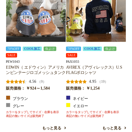
70%OFF
COOL加工
虫よけ
70%OFF
COOL加工
虫よけ
SALE
SALE
PEW1043
PAX1055
EDWIN（ エドウィン）アメリカ
AVIREX（アヴィレックス）U.S
ンビンテージロゴメッシュタンク
FLAGポロシャツ
4.56
4.95
（9）
（19）
￥924～1,584
￥1,254
販売価格：
販売価格：
ブラウン
ネイビー
グレー
イエロー
カラーをタップしてサイズ・在庫を表示
カラーをタップしてサイズ・在庫を表示
表記の無いサイズは販売終了
表記の無いサイズは販売終了
もっと見る
もっと見る