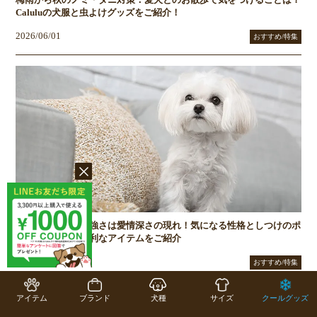
梅雨から秋のノミ・ダニ対策：愛犬とのお散歩で気をつけることは？
Caluluの犬服と虫よけグッズをご紹介！
2026/06/01
おすすめ/特集
マルチーズの気の強さは愛情深さの現れ！気になる性格としつけのポ
イント、あると便利なアイテムをご紹介
2026/05/08
おすすめ/特集
アイテム
ブランド
犬種
サイズ
クールグッズ