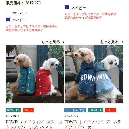
￥17,270
販売価格：
ネイビー
ホワイト
カラーをタップしてサイズ・在庫を表示
表記の無いサイズは販売終了
ネイビー
カラーをタップしてサイズ・在庫を表示
表記の無いサイズは販売終了
もっと見る
もっと見る
60％OFF
SALE
リード穴付き
60％OFF
SALE
PEW1058
PEW1055
EDWIN（ エドウィン）スムース
EDWIN（ エドウィン）デニムラ
タッチリバーシブルベスト
イクロゴパーカー