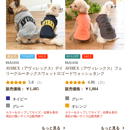
裏起毛
70%OFF
SALE
60％OFF
SALE
PAX1059
PAX1058
AVIREX（アヴィレックス）デイ
AVIREX（アヴィレックス）フェ
リークルーネックスウェットロゴ
ードウォッシュタンク
5.0
4.86
（2）
（21）
￥1,485
￥1,804
販売価格：
販売価格：
ネイビー
グレー
グレー
オレンジ
カラーをタップしてサイズ・在庫を表示
カラーをタップしてサイズ・在庫を表示
表記の無いサイズは販売終了
表記の無いサイズは販売終了
もっと見る
もっと見る