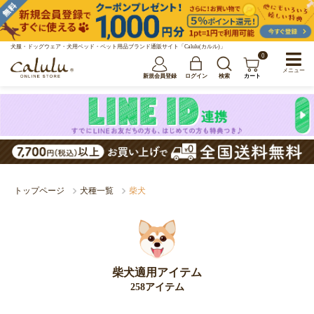
犬服・ドッグウェア・犬用ベッド・ペット用品ブランド通販サイト「Calulu(カルル)」
0
メニュー
新規会員登録
ログイン
検索
カート
トップページ
犬種一覧
柴犬
柴犬適用アイテム
258アイテム