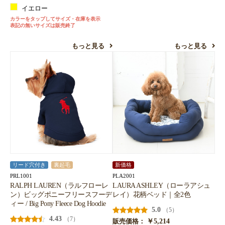
イエロー
カラーをタップしてサイズ・在庫を表示
表記の無いサイズは販売終了
もっと見る
もっと見る
リード穴付き
裏起毛
新価格
PRL1001
PLA2001
RALPH LAUREN（ラルフローレ
LAURA ASHLEY（ローラアシュ
ン）ビッグポニーフリースフーデ
レイ）花柄ベッド｜全2色
ィー / Big Pony Fleece Dog Hoodie
5.0
（5）
4.43
（7）
￥5,214
販売価格：