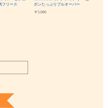
柄フリース
ボンたっぷりプルオーバー
ス）デイ
スウェッ
￥5,060
￥4,950