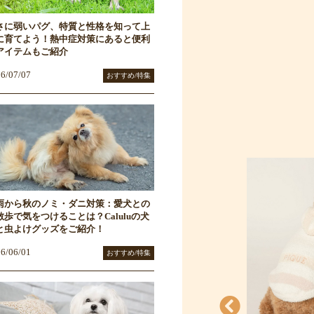
さに弱いパグ、特質と性格を知って上
に育てよう！熱中症対策にあると便利
アイテムもご紹介
6/07/07
おすすめ/特集
雨から秋のノミ・ダニ対策：愛犬との
散歩で気をつけることは？Caluluの犬
と虫よけグッズをご紹介！
6/06/01
おすすめ/特集
RGE（エクス
EDWIN（ エドウィン）ポ