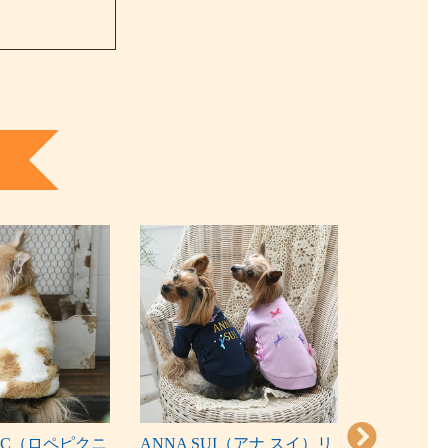
CNIC（ロペピクニ
ANNA SUI（アナ スイ）リ
AVIREX