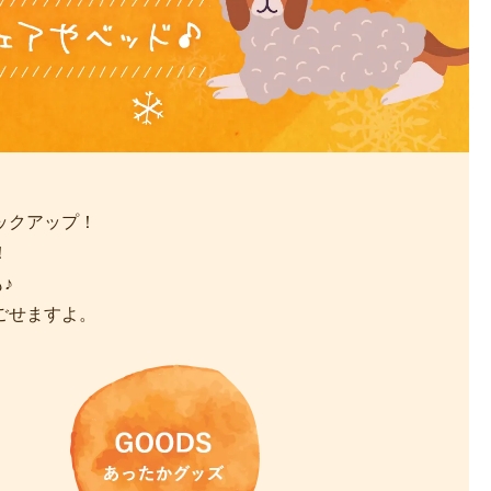
ックアップ！
！
♪
ごせますよ。