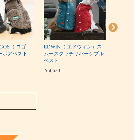
GOS（ ロゴ
EDWIN（ エドウィン）ス
ROPE P
ーボアベスト
ムースタッチリバーシブル
ック）切
ベスト
￥5,060
￥4,620