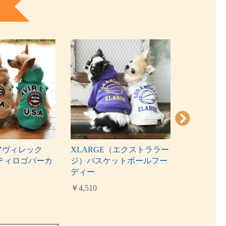
（アヴィレック
XLARGE（エクストララー
LOGOS
ティロゴパーカ
ジ）バスケットボールフー
びボック
ディー
￥3,850
￥4,510