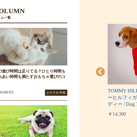
OLUMN
ラム一覧
の遊び時間は足りてる？ひとり時間も
れあい時間も満たすおもちゃ選びのコ
エドウィン）も
X-girl（エックスガール）ホ
TOMMY HI
6/08/05
おすすめ/特集
N61パーカー
ライゾンミルズロゴフーデ
ーヒルフィ
ィー
ディー / Dog T
￥4,730
￥14,300