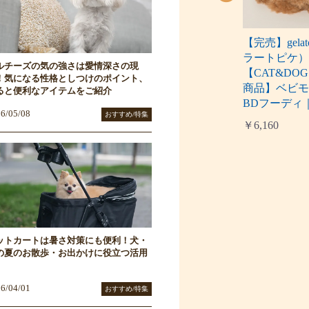
OGトレーナ
ケット付キルティングスウ
ェット
【完売】gelat
￥3,740
ラートピケ
ルチーズの気の強さは愛情深さの現
【CAT&DO
！気になる性格としつけのポイント、
商品】ベビ
ると便利なアイテムをご紹介
BDフーディ
6/05/08
おすすめ/特集
￥6,160
ットカートは暑さ対策にも便利！犬・
の夏のお散歩・お出かけに役立つ活用
6/04/01
おすすめ/特集