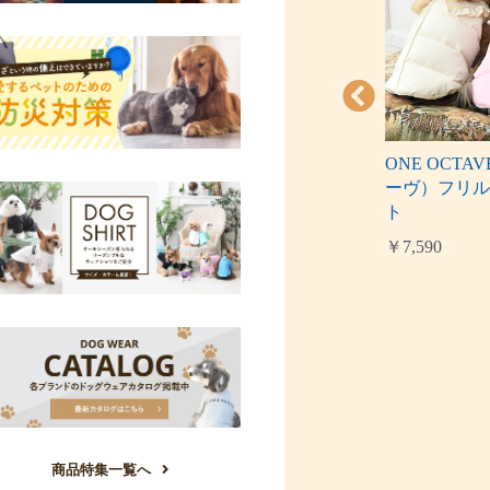
エクストララー
LAURA ASHLEY（ローラ
ONE OCT
ーススタジャ
アシュレイ）フード付き中
ーヴ）フリ
綿ベスト
ト
￥5,500
￥7,590
商品特集一覧へ