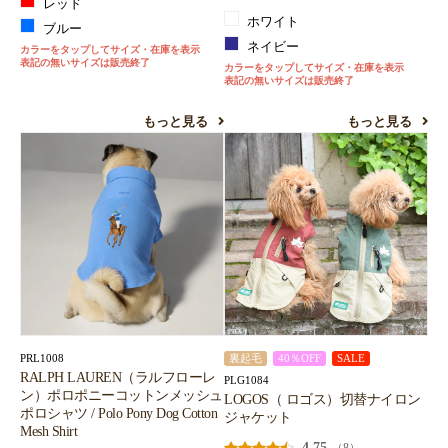
レッド
ホワイト
ブルー
ネイビー
カラーをタップしてサイズ・在庫を表示
表記の無いサイズは販売終了
カラーをタップしてサイズ・在庫を表示
表記の無いサイズは販売終了
もっと見る
もっと見る
PRL1008
裏起毛
40％OFF
SALE
RALPH LAUREN（ラルフローレ
PLG1084
ン）ポロポニーコットンメッシュ
LOGOS（ ロゴス）切替ナイロン
ポロシャツ / Polo Pony Dog Cotton
ジャケット
Mesh Shirt
4.75