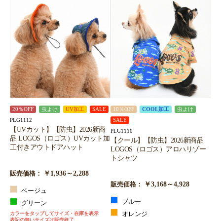
20％OFF
虫よけ
UV加工
SALE
10％OFF
COOL加工
虫よけ
PLG1112
SALE
【UVカット】【防虫】2026新商
PLG1110
品 LOGOS（ロゴス）UVカット加
【クール】【防虫】2026新商品
工付きアウトドアハット
LOGOS（ロゴス）アロハリゾー
トシャツ
￥1,936～2,288
販売価格：
￥3,168～4,928
販売価格：
ベージュ
ブルー
グリーン
カラーをタップしてサイズ・在庫を表示
オレンジ
表記の無いサイズは販売終了