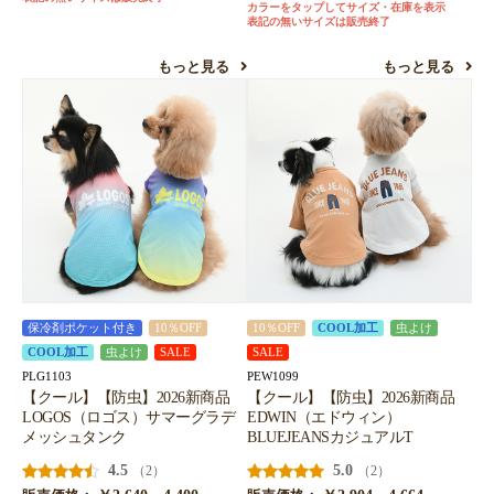
カラーをタップしてサイズ・在庫を表示
表記の無いサイズは販売終了
もっと見る
もっと見る
保冷剤ポケット付き
10％OFF
10％OFF
COOL加工
虫よけ
COOL加工
虫よけ
SALE
SALE
PLG1103
PEW1099
【クール】【防虫】2026新商品
【クール】【防虫】2026新商品
LOGOS（ロゴス）サマーグラデ
EDWIN（エドウィン）
メッシュタンク
BLUEJEANSカジュアルT
4.5
5.0
（2）
（2）