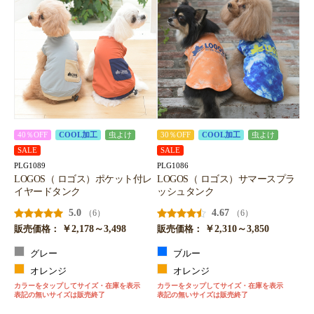
40％OFF
COOL加工
虫よけ
30％OFF
COOL加工
虫よけ
SALE
SALE
PLG1089
PLG1086
LOGOS（ ロゴス）ポケット付レ
LOGOS（ ロゴス）サマースプラ
イヤードタンク
ッシュタンク
5.0
4.67
（6）
（6）
￥2,178～3,498
￥2,310～3,850
販売価格：
販売価格：
グレー
ブルー
オレンジ
オレンジ
カラーをタップしてサイズ・在庫を表示
カラーをタップしてサイズ・在庫を表示
表記の無いサイズは販売終了
表記の無いサイズは販売終了