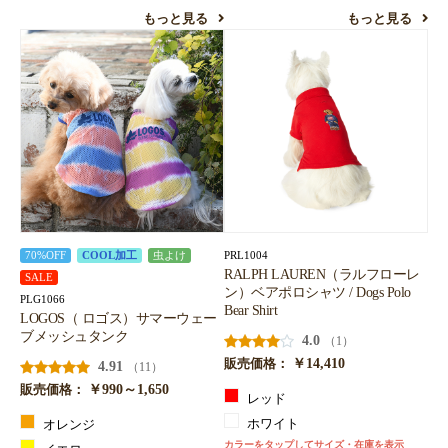
もっと見る
もっと見る
PRL1004
70%OFF
COOL加工
虫よけ
RALPH LAUREN（ラルフローレ
SALE
ン）ベアポロシャツ / Dogs Polo
PLG1066
Bear Shirt
LOGOS（ ロゴス）サマーウェー
ブメッシュタンク
4.0
（1）
￥14,410
販売価格：
4.91
（11）
￥990～1,650
販売価格：
レッド
ホワイト
オレンジ
カラーをタップしてサイズ・在庫を表示