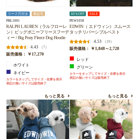
リード穴付き
裏起毛
60％OFF
SALE
PRL1001
PEW1058
RALPH LAUREN（ラルフローレ
EDWIN（ エドウィン）スムース
ン）ビッグポニーフリースフーデ
タッチリバーシブルベスト
ィー / Big Pony Fleece Dog Hoodie
4.53
（19）
4.43
（7）
￥1,848～2,728
販売価格：
￥17,270
販売価格：
レッド
ホワイト
グリーン
ネイビー
カラーをタップしてサイズ・在庫を表示
表記の無いサイズは販売終了
カラーをタップしてサイズ・在庫を表示
表記の無いサイズは販売終了
もっと見る
もっと見る