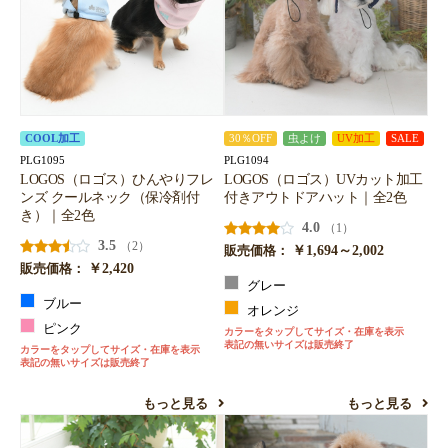
COOL加工
30％OFF
虫よけ
UV加工
SALE
PLG1095
PLG1094
LOGOS（ロゴス）ひんやりフレ
LOGOS（ロゴス）UVカット加工
ンズ クールネック（保冷剤付
付きアウトドアハット｜全2色
き）｜全2色
4.0
（1）
3.5
（2）
￥1,694～2,002
販売価格：
￥2,420
販売価格：
グレー
ブルー
オレンジ
ピンク
カラーをタップしてサイズ・在庫を表示
表記の無いサイズは販売終了
カラーをタップしてサイズ・在庫を表示
表記の無いサイズは販売終了
もっと見る
もっと見る