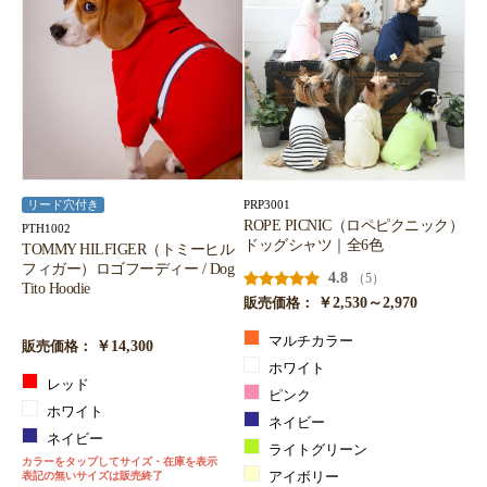
PRP3001
リード穴付き
ROPE PICNIC（ロペピクニック）
PTH1002
ドッグシャツ｜全6色
TOMMY HILFIGER（トミーヒル
フィガー）ロゴフーディー / Dog
4.8
（5）
Tito Hoodie
￥2,530～2,970
販売価格：
マルチカラー
￥14,300
販売価格：
ホワイト
レッド
ピンク
ホワイト
ネイビー
ネイビー
ライトグリーン
カラーをタップしてサイズ・在庫を表示
表記の無いサイズは販売終了
アイボリー