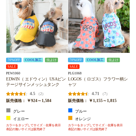
70%OFF
COOL加工
虫よけ
70%OFF
COOL加工
虫よけ
SALE
SALE
PEW1060
PLG1068
EDWIN（ エドウィン）USAビン
LOGOS（ ロゴス）フラワー柄シ
テージサインメッシュタンク
ャツ
4.5
4.71
（2）
（7）
￥924～1,584
￥1,155～1,815
販売価格：
販売価格：
グレー
ブルー
イエロー
オレンジ
カラーをタップしてサイズ・在庫を表示
カラーをタップしてサイズ・在庫を表示
表記の無いサイズは販売終了
表記の無いサイズは販売終了