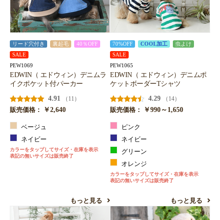
リード穴付き
裏起毛
40％OFF
70%OFF
COOL加工
虫よけ
SALE
SALE
PEW1069
PEW1065
EDWIN（ エドウィン）デニムラ
EDWIN（ エドウィン）デニムポ
イクポケット付パーカー
ケットボーダーTシャツ
4.91
4.29
（11）
（14）
￥2,640
￥990～1,650
販売価格：
販売価格：
ベージュ
ピンク
ネイビー
ネイビー
カラーをタップしてサイズ・在庫を表示
グリーン
表記の無いサイズは販売終了
オレンジ
カラーをタップしてサイズ・在庫を表示
表記の無いサイズは販売終了
もっと見る
もっと見る