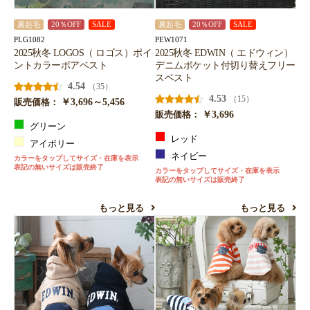
裏起毛
20％OFF
SALE
裏起毛
20％OFF
SALE
PLG1082
PEW1071
2025秋冬 LOGOS（ ロゴス）ポイ
2025秋冬 EDWIN（ エドウィン）
ントカラーボアベスト
デニムポケット付切り替えフリー
スベスト
4.54
（35）
4.53
（15）
￥3,696～5,456
販売価格：
￥3,696
販売価格：
グリーン
レッド
アイボリー
ネイビー
カラーをタップしてサイズ・在庫を表示
表記の無いサイズは販売終了
カラーをタップしてサイズ・在庫を表示
表記の無いサイズは販売終了
もっと見る
もっと見る