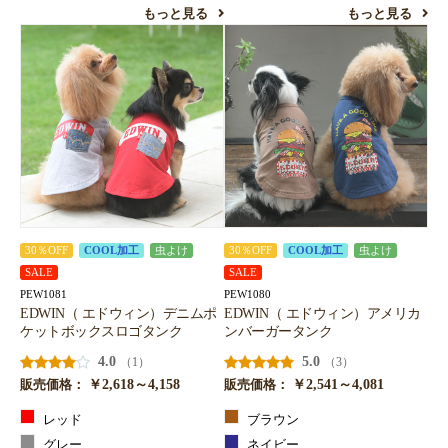
もっと見る
もっと見る
30％OFF
COOL加工
虫よけ
30％OFF
COOL加工
虫よけ
SALE
SALE
PEW1081
PEW1080
EDWIN（ エドウィン）デニムポ
EDWIN（ エドウィン）アメリカ
ケットボックスロゴタンク
ンバーガータンク
4.0
5.0
（1）
（3）
￥2,618～4,158
￥2,541～4,081
販売価格：
販売価格：
レッド
ブラウン
グレー
ネイビー