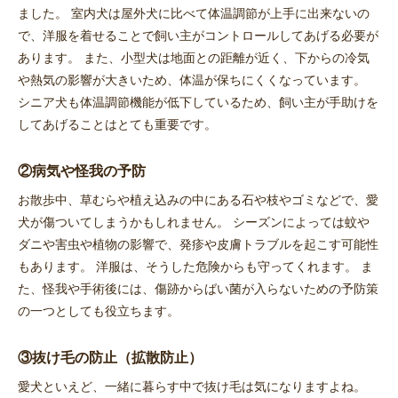
ました。 室内犬は屋外犬に比べて体温調節が上手に出来ないの
で、洋服を着せることで飼い主がコントロールしてあげる必要が
あります。 また、小型犬は地面との距離が近く、下からの冷気
や熱気の影響が大きいため、体温が保ちにくくなっています。
シニア犬も体温調節機能が低下しているため、飼い主が手助けを
してあげることはとても重要です。
②病気や怪我の予防
お散歩中、草むらや植え込みの中にある石や枝やゴミなどで、愛
犬が傷ついてしまうかもしれません。 シーズンによっては蚊や
ダニや害虫や植物の影響で、発疹や皮膚トラブルを起こす可能性
もあります。 洋服は、そうした危険からも守ってくれます。 ま
た、怪我や手術後には、傷跡からばい菌が入らないための予防策
の一つとしても役立ちます。
③抜け毛の防止（拡散防止）
愛犬といえど、一緒に暮らす中で抜け毛は気になりますよね。