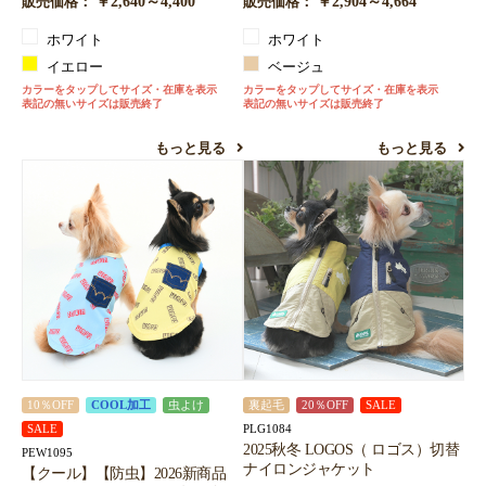
￥2,640～4,400
￥2,904～4,664
販売価格：
販売価格：
ホワイト
ホワイト
イエロー
ベージュ
カラーをタップしてサイズ・在庫を表示
カラーをタップしてサイズ・在庫を表示
表記の無いサイズは販売終了
表記の無いサイズは販売終了
もっと見る
もっと見る
10％OFF
COOL加工
虫よけ
裏起毛
20％OFF
SALE
PLG1084
SALE
2025秋冬 LOGOS（ ロゴス）切替
PEW1095
ナイロンジャケット
【クール】【防虫】2026新商品