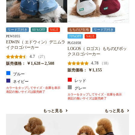
リード穴付き
60％OFF
SALE
もちのび生地
リード穴付き
PEW1055
70%OFF
SALE
EDWIN（ エドウィン）デニムラ
PLG1058
イクロゴパーカー
LOGOS（ ロゴス）もちのびボッ
クスロゴパーカー
4.7
（27）
￥1,628～2,508
4.78
（18）
販売価格：
￥1,155
販売価格：
ブルー
レッド
ネイビー
カラーをタップしてサイズ・在庫を表示
グレー
表記の無いサイズは販売終了
カラーをタップしてサイズ・在庫を表示
表記の無いサイズは販売終了
もっと見る
もっと見る