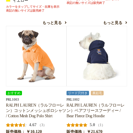
イエロー
表記の無いサイズは販売終了
カラーをタップしてサイズ・在庫を表示
表記の無いサイズは販売終了
もっと見る
もっと見る
おすすめ
リード穴付き
裏起毛
PRL1003
PRL1002
RALPH LAUREN（ラルフローレ
RALPH LAUREN（ラルフローレ
ン）コットンメッシュポロシャツ
ン）ベアフリースフーディー /
/ Cotton Mesh Dog Polo Shirt
Bear Fleece Dog Hoodie
4.67
5.0
（3）
（1）
￥10,120
￥21,670
販売価格：
販売価格：