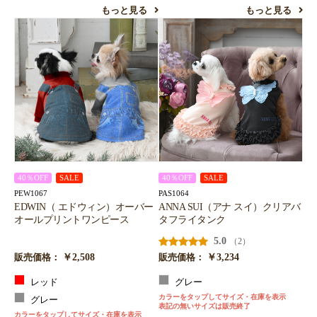
もっと見る
もっと見る
お買い物を続ける
カートへ進む
40％OFF
SALE
40％OFF
SALE
PEW1067
PAS1064
EDWIN（ エドウィン）オーバー
ANNA SUI（アナ スイ）クリアバ
オールプリントワンピース
タフライタンク
5.0
（2）
￥2,508
￥3,234
販売価格：
販売価格：
レッド
グレー
カラーをタップしてサイズ・在庫を表示
グレー
表記の無いサイズは販売終了
カラーをタップしてサイズ・在庫を表示