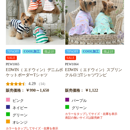
70%OFF
COOL加工
虫よけ
70%OFF
COOL加工
虫よけ
SALE
SALE
PEW1065
PEW1064
EDWIN（ エドウィン）デニムポ
EDWIN（ エドウィン）スプリン
ケットボーダーTシャツ
クルロゴTシャツワンピ
4.29
（14）
￥990～1,650
￥1,122
販売価格：
販売価格：
ピンク
パープル
ネイビー
グリーン
カラーをタップしてサイズ・在庫を表示
グリーン
表記の無いサイズは販売終了
オレンジ
カラーをタップしてサイズ・在庫を表示