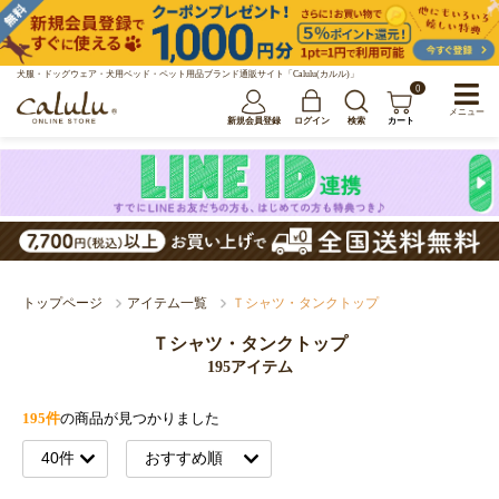
犬服・ドッグウェア・犬用ベッド・ペット用品ブランド通販サイト「Calulu(カルル)」
0
メニュー
新規会員登録
ログイン
検索
カート
トップページ
アイテム一覧
Ｔシャツ・タンクトップ
Ｔシャツ・タンクトップ
195アイテム
195件
の商品が見つかりました