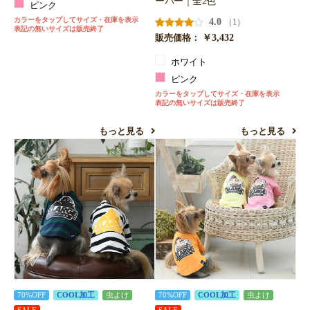
ーバー｜全2色
ピンク
カラーをタップしてサイズ・在庫を表示
4.0
（1）
表記の無いサイズは販売終了
￥3,432
販売価格：
ホワイト
ピンク
カラーをタップしてサイズ・在庫を表示
表記の無いサイズは販売終了
もっと見る
もっと見る
70%OFF
COOL加工
虫よけ
70%OFF
COOL加工
虫よけ