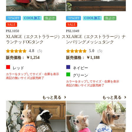
70%OFF
COOL加工
虫よけ
70%OFF
COOL加工
虫よけ
SALE
SALE
PXL1050
PXL1049
XLARGE（エクストララージ）ス
XLARGE（エクストララージ）ナ
ランテッドOGタンク
ンバリングメッシュタンク
4.8
5.0
（5）
（5）
￥1,254
￥1,188
販売価格：
販売価格：
レッド
ネイビー
カラーをタップしてサイズ・在庫を表示
グリーン
表記の無いサイズは販売終了
カラーをタップしてサイズ・在庫を表示
表記の無いサイズは販売終了
もっと見る
もっと見る