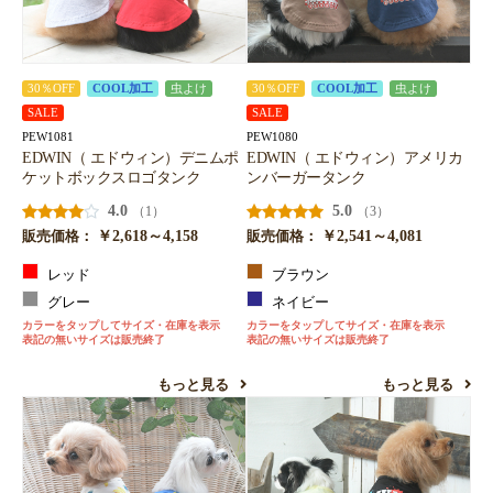
30％OFF
COOL加工
虫よけ
30％OFF
COOL加工
虫よけ
SALE
SALE
PEW1081
PEW1080
EDWIN（ エドウィン）デニムポ
EDWIN（ エドウィン）アメリカ
ケットボックスロゴタンク
ンバーガータンク
4.0
5.0
（1）
（3）
￥2,618～4,158
￥2,541～4,081
販売価格：
販売価格：
レッド
ブラウン
グレー
ネイビー
カラーをタップしてサイズ・在庫を表示
カラーをタップしてサイズ・在庫を表示
表記の無いサイズは販売終了
表記の無いサイズは販売終了
もっと見る
もっと見る