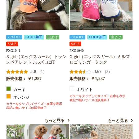
70%OFF
COOL加工
虫よけ
70%OFF
COOL加工
虫よけ
SALE
SALE
PXG1041
PXG1040
X-girl（エックスガール）トラン
X-girl（エックスガール）ミルズ
スペアレントミルズロゴT
ロゴリンガータンク
5.0
3.67
（1）
（3）
￥1,287
￥1,287
販売価格：
販売価格：
カーキ
ホワイト
カラーをタップしてサイズ・在庫を表示
オレンジ
表記の無いサイズは販売終了
カラーをタップしてサイズ・在庫を表示
表記の無いサイズは販売終了
もっと見る
もっと見る