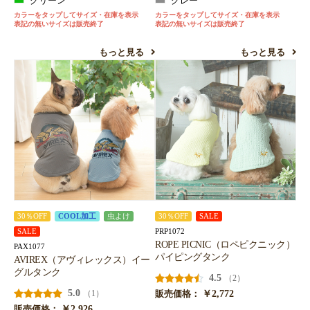
グリーン
グレー
カラーをタップしてサイズ・在庫を表示
カラーをタップしてサイズ・在庫を表示
表記の無いサイズは販売終了
表記の無いサイズは販売終了
もっと見る
もっと見る
30％OFF
COOL加工
虫よけ
30％OFF
SALE
PRP1072
SALE
ROPE PICNIC（ロペピクニック）
PAX1077
パイピングタンク
AVIREX（アヴィレックス）イー
グルタンク
4.5
（2）
5.0
￥2,772
（1）
販売価格：
￥2,926
販売価格：