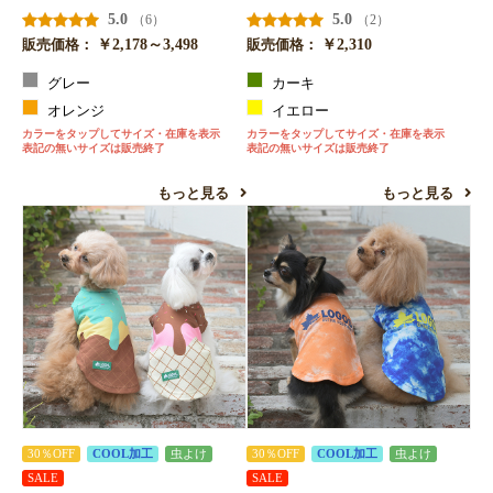
5.0
5.0
（6）
（2）
￥2,178～3,498
￥2,310
販売価格：
販売価格：
グレー
カーキ
オレンジ
イエロー
カラーをタップしてサイズ・在庫を表示
カラーをタップしてサイズ・在庫を表示
表記の無いサイズは販売終了
表記の無いサイズは販売終了
もっと見る
もっと見る
30％OFF
COOL加工
虫よけ
30％OFF
COOL加工
虫よけ
SALE
SALE