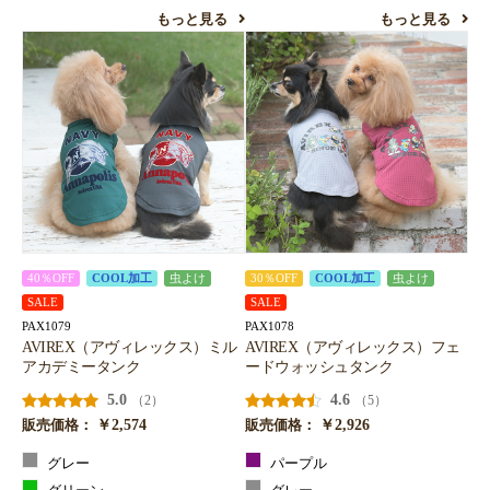
もっと見る
もっと見る
40％OFF
COOL加工
虫よけ
30％OFF
COOL加工
虫よけ
SALE
SALE
PAX1079
PAX1078
AVIREX（アヴィレックス）ミル
AVIREX（アヴィレックス）フェ
アカデミータンク
ードウォッシュタンク
5.0
4.6
（2）
（5）
￥2,574
￥2,926
販売価格：
販売価格：
グレー
パープル