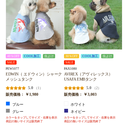
40％OFF
COOL加工
虫よけ
30％OFF
COOL加工
虫よけ
SALE
SALE
PEW1077
PAX1080
EDWIN（ エドウィン）シャーク
AVIREX（アヴィレックス）
メッシュタンク
USAFA EMBタンク
5.0
5.0
（1）
（2）
￥1,980
￥3,003
販売価格：
販売価格：
ブルー
ホワイト
グレー
ネイビー
カラーをタップしてサイズ・在庫を表示
カラーをタップしてサイズ・在庫を表示
表記の無いサイズは販売終了
表記の無いサイズは販売終了