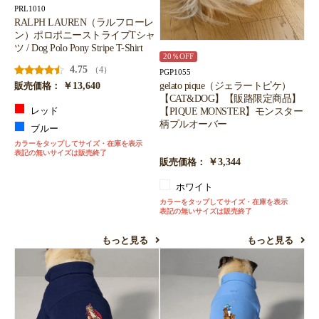
PRL1010
RALPH LAUREN（ラルフローレ
ン）ポロポニーストライプTシャ
ツ / Dog Polo Pony Stripe T-Shirt
20％OFF
4.75
（4）
PGP1055
￥13,640
gelato pique（ジェラートピケ）
販売価格：
【CAT&DOG】【販路限定商品】
【PIQUE MONSTER】モンスター
レッド
柄プルオーバー
ブルー
カラーをタップしてサイズ・在庫を表示
表記の無いサイズは販売終了
￥3,344
販売価格：
ホワイト
カラーをタップしてサイズ・在庫を表示
表記の無いサイズは販売終了
もっと見る
もっと見る