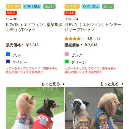
30％OFF
COOL加工
虫よけ
30％OFF
COOL加工
虫よけ
SALE
SALE
PEW1085
PEW1084
EDWIN（ エドウィン）藍染風タ
EDWIN（ エドウィン）ビンテー
ンチョウTシャツ
ジサーフTシャツ
4.0
（1）
￥2,618
￥2,618
販売価格：
販売価格：
ブルー
ピンク
ネイビー
グリーン
カラーをタップしてサイズ・在庫を表示
カラーをタップしてサイズ・在庫を表示
表記の無いサイズは販売終了
表記の無いサイズは販売終了
もっと見る
もっと見る