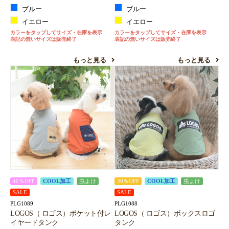
ブルー
ブルー
イエロー
イエロー
カラーをタップしてサイズ・在庫を表示
カラーをタップしてサイズ・在庫を表示
表記の無いサイズは販売終了
表記の無いサイズは販売終了
もっと見る
もっと見る
40％OFF
COOL加工
虫よけ
30％OFF
COOL加工
虫よけ
SALE
SALE
PLG1089
PLG1088
LOGOS（ ロゴス）ポケット付レ
LOGOS（ ロゴス）ボックスロゴ
イヤードタンク
タンク