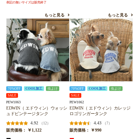
表記の無いサイズは販売終了
もっと見る
もっと見る
70%OFF
COOL加工
虫よけ
70%OFF
COOL加工
虫よけ
SALE
SALE
PEW1063
PEW1062
EDWIN（ エドウィン）ウォッシ
EDWIN（ エドウィン）カレッジ
ュドビンテージタンク
ロゴリンガータンク
4.92
4.43
（12）
（7）
￥1,122
￥990
販売価格：
販売価格：