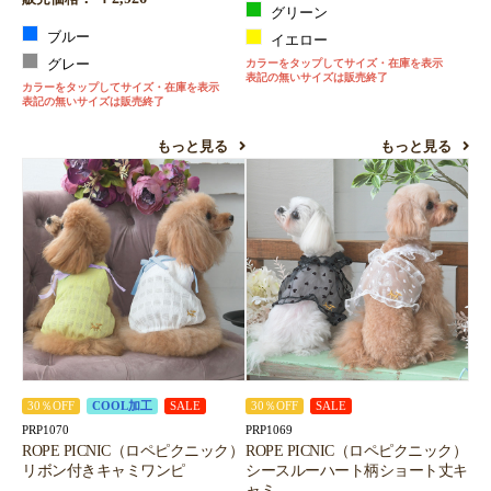
グリーン
ブルー
イエロー
グレー
カラーをタップしてサイズ・在庫を表示
表記の無いサイズは販売終了
カラーをタップしてサイズ・在庫を表示
表記の無いサイズは販売終了
もっと見る
もっと見る
30％OFF
COOL加工
SALE
30％OFF
SALE
PRP1070
PRP1069
ROPE PICNIC（ロペピクニック）
ROPE PICNIC（ロペピクニック）
リボン付きキャミワンピ
シースルーハート柄ショート丈キ
ャミ