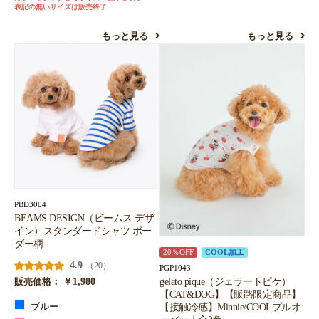
表記の無いサイズは販売終了
もっと見る
もっと見る
PBD3004
BEAMS DESIGN（ビームス デザ
イン）スタンダードシャツ ボー
ダー柄
20％OFF
COOL加工
4.9
（20）
PGP1043
￥1,980
gelato pique（ジェラートピケ）
販売価格：
【CAT&DOG】【販路限定商品】
【接触冷感】Minnie/COOLプルオ
ブルー