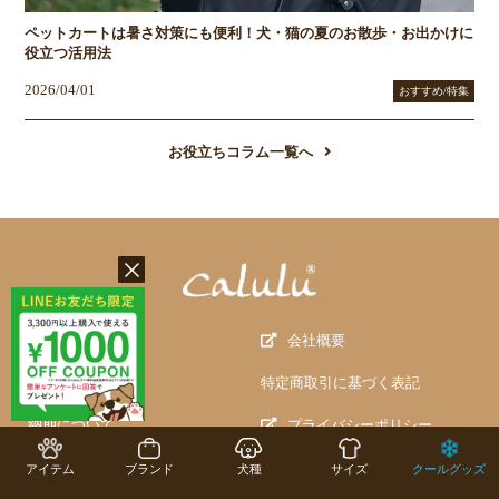
ペットカートは暑さ対策にも便利！犬・猫の夏のお散歩・お出かけに
役立つ活用法
2026/04/01
おすすめ/特集
お役立ちコラム一覧へ
ご利用ガイド
会社概要
会員登録について
特定商取引に基づく表記
納期について
プライバシーポリシー
お支払について
情報セキュリティ基本方針
アイテム
ブランド
犬種
サイズ
クールグッズ