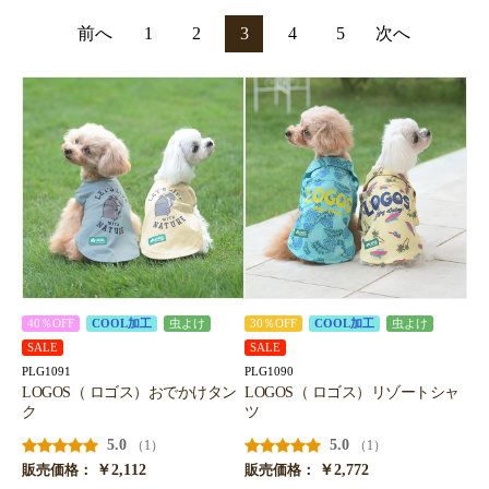
前へ
1
2
3
4
5
次へ
40％OFF
COOL加工
虫よけ
30％OFF
COOL加工
虫よけ
SALE
SALE
PLG1091
PLG1090
LOGOS（ ロゴス）おでかけタン
LOGOS（ ロゴス）リゾートシャ
ク
ツ
5.0
5.0
（1）
（1）
￥2,112
￥2,772
販売価格：
販売価格：