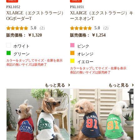
SALE
SALE
PXL1052
PXL1051
XLARGE（エクストララージ）
XLARGE（エクストララージ）キ
OGボーダーT
ースネオンT
5.0
5.0
（2）
（2）
￥1,320
￥1,254
販売価格：
販売価格：
ホワイト
ピンク
グリーン
オレンジ
カラーをタップしてサイズ・在庫を表示
イエロー
表記の無いサイズは販売終了
カラーをタップしてサイズ・在庫を表示
表記の無いサイズは販売終了
もっと見る
もっと見る