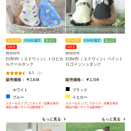
30％OFF
COOL加工
虫よけ
30％OFF
COOL加工
虫よけ
SALE
SALE
PEW1079
PEW1078
EDWIN（ エドウィン）トロピカ
EDWIN（ エドウィン）ペイント
ルクールタンク
ロゴメッシュタンク
4.5
（2）
￥2,618
￥2,310
販売価格：
販売価格：
ホワイト
ブラック
ブルー
イエロー
カラーをタップしてサイズ・在庫を表示
カラーをタップしてサイズ・在庫を表示
表記の無いサイズは販売終了
表記の無いサイズは販売終了
もっと見る
もっと見る