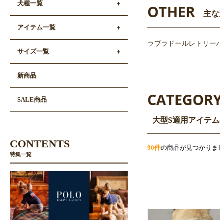
犬種一覧
OTHER
主な
アイテム一覧
ラブラドールレトリー
サイズ一覧
新商品
CATEGOR
SALE商品
大型S適用アイテ
CONTENTS
90件
の商品が見つかりま
特集一覧