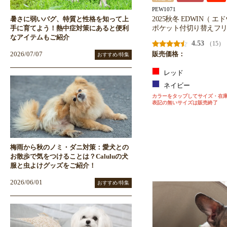
PEW1071
2025秋冬 EDWIN（ 
暑さに弱いパグ、特質と性格を知って上
ポケット付切り替えフ
手に育てよう！熱中症対策にあると便利
なアイテムもご紹介
4.53
（15）
2026/07/07
販売価格：
おすすめ/特集
レッド
ネイビー
カラーをタップしてサイズ・在
表記の無いサイズは販売終了
梅雨から秋のノミ・ダニ対策：愛犬との
お散歩で気をつけることは？Caluluの犬
服と虫よけグッズをご紹介！
2026/06/01
おすすめ/特集