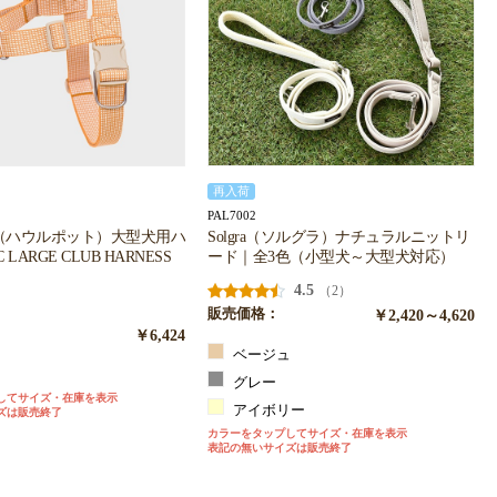
再入荷
PAL7002
T（ハウルポット）大型犬用ハ
Solgra（ソルグラ）ナチュラルニットリ
 LARGE CLUB HARNESS
ード｜全3色（小型犬～大型犬対応）
4.5
（2）
販売価格：
￥2,420～4,620
￥6,424
ベージュ
ジ
グレー
してサイズ・在庫を表示
アイボリー
ズは販売終了
カラーをタップしてサイズ・在庫を表示
表記の無いサイズは販売終了