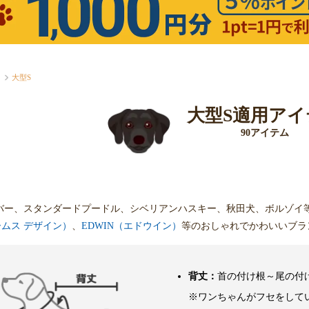
大型S
大型S適用アイ
90アイテム
バー、スタンダードプードル、シベリアンハスキー、秋田犬、ボルゾイ
ビームス デザイン）
、
EDWIN（エドウイン）
等のおしゃれでかわいいブラ
背丈：
首の付け根～尾の付
※ワンちゃんがフセをして