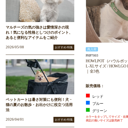
マルチーズの気の強さは愛情深さの現
れ！気になる性格としつけのポイント、
あると便利なアイテムをご紹介
2026/05/08
おすすめ/特集
再入荷
PHP7003
HOWLPOT（ハウルポッ
L-XLサイズ / HOWLGO 
｜全3色
販売価格：
レッド
ペットカートは暑さ対策にも便利！犬・
ブルー
猫の夏のお散歩・お出かけに役立つ活用
法
グリーン
カラーをタップしてサイズ・在
2026/04/01
おすすめ/特集
表記の無いサイズは販売終了