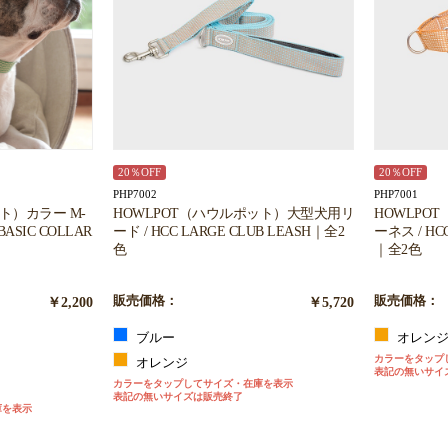
20％OFF
20％OFF
PHP7002
PHP7001
ト）カラー M-
HOWLPOT（ハウルポット）大型犬用リ
HOWLPO
BASIC COLLAR
ード / HCC LARGE CLUB LEASH｜全2
ーネス / HCC
色
｜全2色
￥2,200
販売価格：
￥5,720
販売価格：
ブルー
オレン
カラーをタップ
オレンジ
表記の無いサイ
カラーをタップしてサイズ・在庫を表示
表記の無いサイズは販売終了
庫を表示