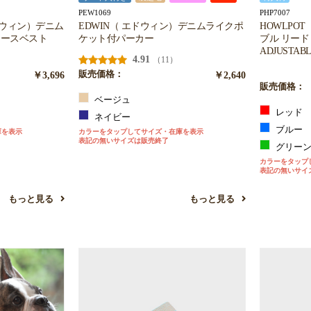
PEW1069
PHP7007
エドウィン）デニム
EDWIN（ エドウィン）デニムライクポ
HOWLPO
リースベスト
ケット付パーカー
ブル リード /
ADJUSTAB
4.91
（11）
￥3,696
販売価格：
￥2,640
販売価格：
ベージュ
レッド
ネイビー
ブルー
庫を表示
カラーをタップしてサイズ・在庫を表示
表記の無いサイズは販売終了
グリー
カラーをタップ
表記の無いサイ
もっと見る
もっと見る