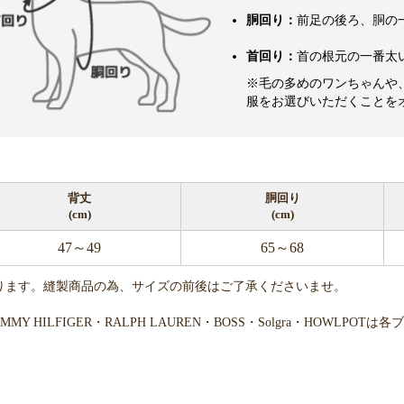
胴回り：
前足の後ろ、胴の
首回り：
首の根元の一番太
※毛の多めのワンちゃんや
服をお選びいただくことを
背丈
胴回り
(cm)
(cm)
47～49
65～68
ります。縫製商品の為、サイズの前後はご了承くださいませ。
・TOMMY HILFIGER・RALPH LAUREN・BOSS・Solgra・H