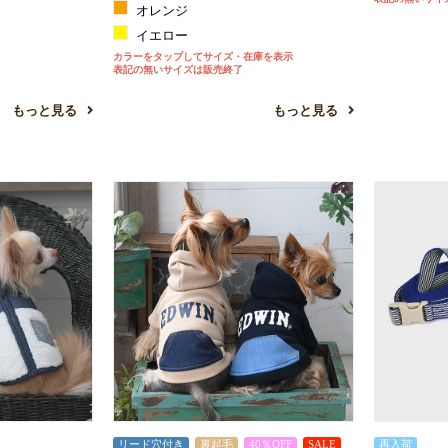
オレンジ
お買い物を続ける
カートへ進む
イエロー
カラーをタップしてサイズ・在庫を表示
表記の無いサイズは販売終了
もっと見る
もっと見る
リード穴付き
裏起毛
40％OFF
SALE
再入荷