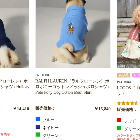
PRL1008
裏起毛
40
ラルフローレン）ホ
RALPH LAUREN（ラルフローレン）ポ
PLG1084
 / Holiday
ロポニーコットンメッシュポロシャツ /
LOGOS（
Polo Pony Dog Cotton Mesh Shirt
ット
￥14,410
販売価格：
￥15,840
販売価格：
ブルー
レッド
ネイビー
グリー
庫を表示
グリーン
カラーをタップ
表記の無いサイ