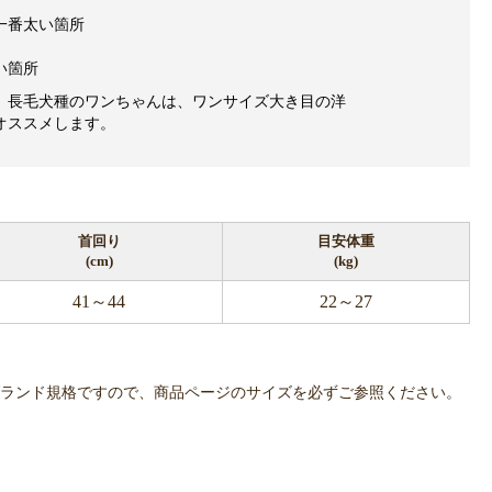
一番太い箇所
い箇所
、長毛犬種のワンちゃんは、ワンサイズ大き目の洋
オススメします。
首回り
目安体重
(cm)
(kg)
41～44
22～27
OWLPOTは各ブランド規格ですので、商品ページのサイズを必ずご参照ください。