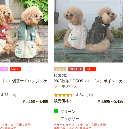
％OFF
SALE
裏起毛
20％OFF
SALE
PLG1082
 ロゴス）切替ナイロンジャケ
2025秋冬 LOGOS（ ロゴス）ポイントカ
ラーボアベスト
4.75
4.54
（8）
（35）
￥3,168～4,488
販売価格：
￥3,696～5,456
グリーン
ン
アイボリー
してサイズ・在庫を表示
カラーをタップしてサイズ・在庫を表示
ズは販売終了
表記の無いサイズは販売終了