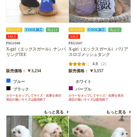
30％OFF
COOL加工
虫よけ
30％OFF
COOL加工
虫よけ
SALE
SALE
PXG1048
PXG1047
X-girl（エックスガール）ナンバ
X-girl（エックスガール）バリア
リングTEE
スロゴメッシュタンク
4.0
（2）
￥3,234
￥3,157
販売価格：
販売価格：
ブルー
ホワイト
ブラック
パープル
カラーをタップしてサイズ・在庫を表示
カラーをタップしてサイズ・在庫を表示
表記の無いサイズは販売終了
表記の無いサイズは販売終了
もっと見る
もっと見る