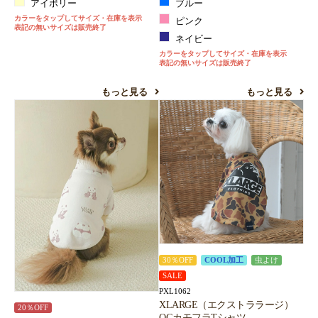
アイボリー
ブルー
カラーをタップしてサイズ・在庫を表示
ピンク
表記の無いサイズは販売終了
ネイビー
カラーをタップしてサイズ・在庫を表示
表記の無いサイズは販売終了
もっと見る
もっと見る
30％OFF
COOL加工
虫よけ
SALE
PXL1062
XLARGE（エクストララージ）
20％OFF
OGカモフラTシャツ