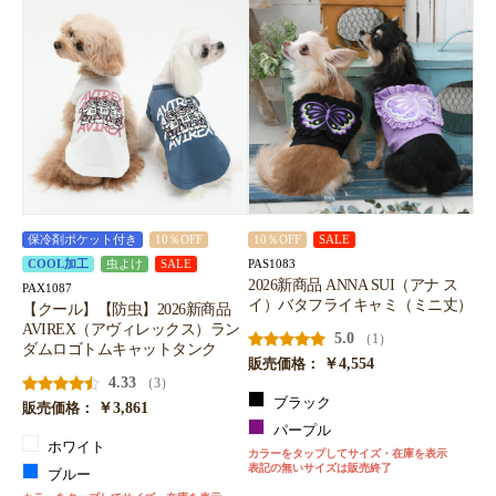
保冷剤ポケット付き
10％OFF
10％OFF
SALE
PAS1083
COOL加工
虫よけ
SALE
2026新商品 ANNA SUI（アナ ス
PAX1087
イ）バタフライキャミ（ミニ丈）
【クール】【防虫】2026新商品
AVIREX（アヴィレックス）ラン
5.0
（1）
ダムロゴトムキャットタンク
￥4,554
販売価格：
4.33
（3）
ブラック
￥3,861
販売価格：
パープル
ホワイト
カラーをタップしてサイズ・在庫を表示
表記の無いサイズは販売終了
ブルー