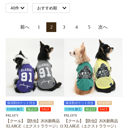
前へ
1
2
3
4
5
次へ
保冷剤ポケット付き
10％OFF
保冷剤ポケット付き
10％OFF
COOL加工
虫よけ
SALE
COOL加工
虫よけ
SALE
PXL1071
PXL1070
【クール】【防虫】2026新商品
【クール】【防虫】2026新商品
XLARGE（エクストララージ）ロ
XLARGE（エクストララージ）