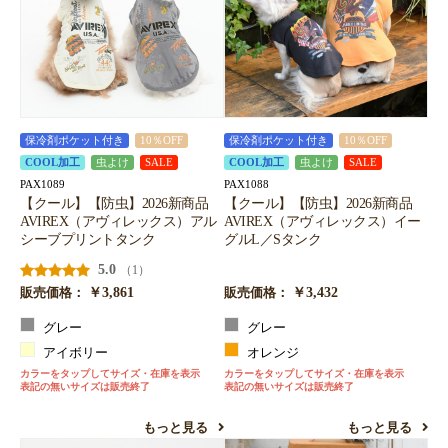
保冷剤ポケット付き
10％OFF
保冷剤ポケット付き
10％OFF
COOL加工
虫よけ
SALE
COOL加工
虫よけ
SALE
PAX1089
PAX1088
【クール】【防虫】2026新商品
【クール】【防虫】2026新商品
AVIREX（アヴィレックス）アル
AVIREX（アヴィレックス）イー
シーブプリントタンク
グルL／Sタンク
5.0
（1）
￥3,861
￥3,432
販売価格：
販売価格：
グレー
グレー
アイボリー
オレンジ
カラーをタップしてサイズ・在庫を表示
カラーをタップしてサイズ・在庫を表示
表記の無いサイズは販売終了
表記の無いサイズは販売終了
もっと見る
もっと見る