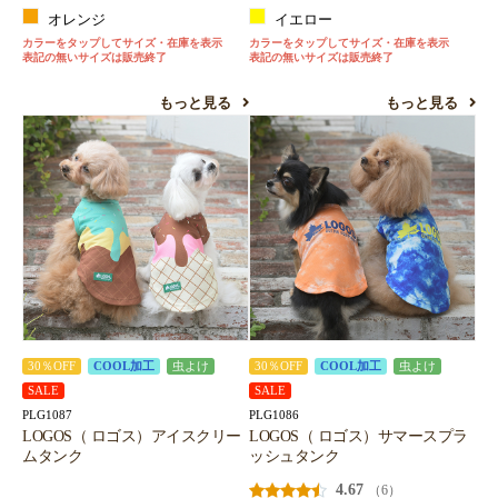
オレンジ
イエロー
カラーをタップしてサイズ・在庫を表示
カラーをタップしてサイズ・在庫を表示
表記の無いサイズは販売終了
表記の無いサイズは販売終了
もっと見る
もっと見る
30％OFF
COOL加工
虫よけ
30％OFF
COOL加工
虫よけ
SALE
SALE
PLG1087
PLG1086
LOGOS（ ロゴス）アイスクリー
LOGOS（ ロゴス）サマースプラ
ムタンク
ッシュタンク
4.67
（6）