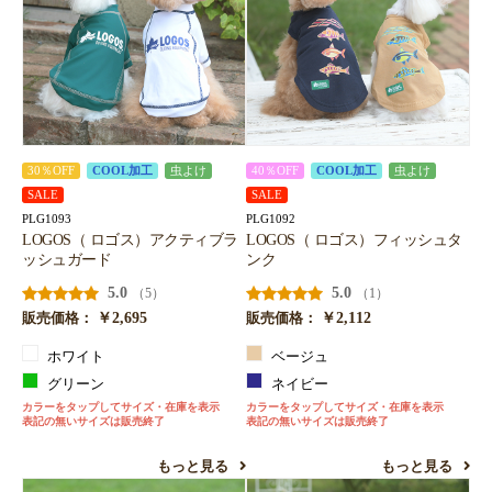
30％OFF
COOL加工
虫よけ
40％OFF
COOL加工
虫よけ
SALE
SALE
PLG1093
PLG1092
LOGOS（ ロゴス）アクティブラ
LOGOS（ ロゴス）フィッシュタ
ッシュガード
ンク
5.0
5.0
（5）
（1）
￥2,695
￥2,112
販売価格：
販売価格：
ホワイト
ベージュ
グリーン
ネイビー
カラーをタップしてサイズ・在庫を表示
カラーをタップしてサイズ・在庫を表示
表記の無いサイズは販売終了
表記の無いサイズは販売終了
もっと見る
もっと見る