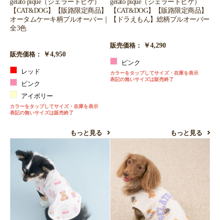
gelato pique（ジェラートピケ）
gelato pique（ジェラートピケ）
【CAT&DOG】【販路限定商品】
【CAT&DOG】【販路限定商品】
お買い物を続ける
カートへ進む
オータムケーキ柄プルオーバー｜
【ドラえもん】総柄プルオーバー
全3色
￥4,290
販売価格：
￥4,950
販売価格：
ピンク
レッド
カラーをタップしてサイズ・在庫を表示
表記の無いサイズは販売終了
ピンク
アイボリー
カラーをタップしてサイズ・在庫を表示
表記の無いサイズは販売終了
もっと見る
もっと見る