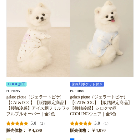
COOL加工
保冷剤ポケット付き
PGP1095
PGP1088
gelato pique（ジェラートピケ）
gelato pique（ジェラートピケ）
【CAT&DOG】【販路限定商品】
【CAT&DOG】【販路限定商品】
【接触冷感】アイス柄フリルワッ
【接触冷感】シロクマ柄
フルプルオーバー｜全2色
COOLINGウェア｜全3色
5.0
5.0
（2）
（1）
￥4,290
￥4,070
販売価格：
販売価格：