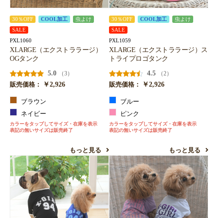
30％OFF
COOL加工
虫よけ
30％OFF
COOL加工
虫よけ
SALE
SALE
PXL1060
PXL1059
XLARGE（エクストララージ）
XLARGE（エクストララージ）ス
OGタンク
トライプロゴタンク
5.0
4.5
（3）
（2）
￥2,926
￥2,926
販売価格：
販売価格：
ブラウン
ブルー
ネイビー
ピンク
カラーをタップしてサイズ・在庫を表示
カラーをタップしてサイズ・在庫を表示
表記の無いサイズは販売終了
表記の無いサイズは販売終了
もっと見る
もっと見る