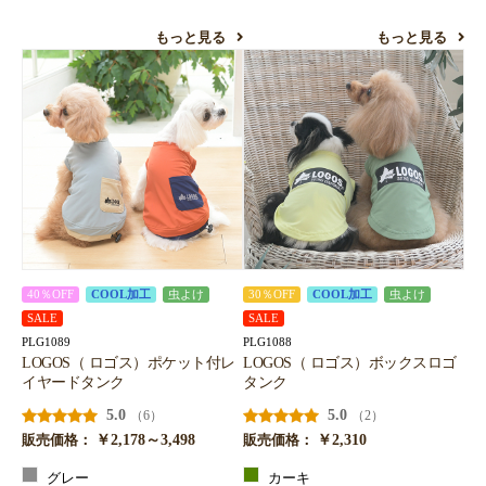
もっと見る
もっと見る
40％OFF
COOL加工
虫よけ
30％OFF
COOL加工
虫よけ
SALE
SALE
PLG1089
PLG1088
LOGOS（ ロゴス）ポケット付レ
LOGOS（ ロゴス）ボックスロゴ
イヤードタンク
タンク
5.0
5.0
（6）
（2）
￥2,178～3,498
￥2,310
販売価格：
販売価格：
グレー
カーキ