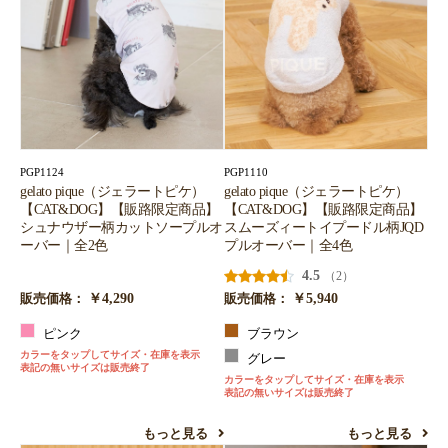
PGP1124
PGP1110
gelato pique（ジェラートピケ）
gelato pique（ジェラートピケ）
【CAT&DOG】【販路限定商品】
【CAT&DOG】【販路限定商品】
シュナウザー柄カットソープルオ
スムーズィートイプードル柄JQD
ーバー｜全2色
プルオーバー｜全4色
4.5
（2）
￥4,290
￥5,940
販売価格：
販売価格：
ピンク
ブラウン
カラーをタップしてサイズ・在庫を表示
グレー
表記の無いサイズは販売終了
カラーをタップしてサイズ・在庫を表示
表記の無いサイズは販売終了
もっと見る
もっと見る