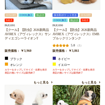
10％OFF
COOL加工
虫よけ
保冷剤ポケット付き
10％OFF
SALE
COOL加工
虫よけ
SALE
PAX1091
PAX1090
【クール】【防虫】2026新商品
【クール】【防虫】2026新商品
AVIREX（アヴィレックス）サン
AVIREX（アヴィレックス）EMB.
ディエゴシーライオンT
ブルックリンタンク
5.0
（1）
￥3,960
￥3,861
販売価格：
販売価格：
ブラック
ネイビー
オレンジ
イエロー
カラーをタップしてサイズ・在庫を表示
カラーをタップしてサイズ・在庫を表示
表記の無いサイズは販売終了
表記の無いサイズは販売終了
もっと見る
もっと見る