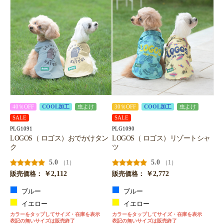
40％OFF
COOL加工
虫よけ
30％OFF
COOL加工
虫よけ
SALE
SALE
PLG1091
PLG1090
LOGOS（ ロゴス）おでかけタン
LOGOS（ ロゴス）リゾートシャ
ク
ツ
5.0
5.0
（1）
（1）
￥2,112
￥2,772
販売価格：
販売価格：
ブルー
ブルー
イエロー
イエロー
カラーをタップしてサイズ・在庫を表示
カラーをタップしてサイズ・在庫を表示
表記の無いサイズは販売終了
表記の無いサイズは販売終了