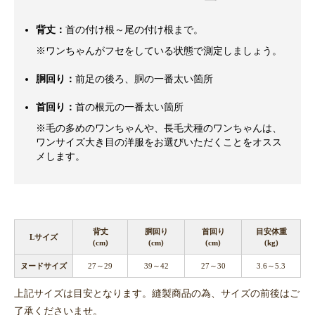
背丈：
首の付け根～尾の付け根まで。
※ワンちゃんがフセをしている状態で測定しましょう。
胴回り：
前足の後ろ、胴の一番太い箇所
首回り：
首の根元の一番太い箇所
※毛の多めのワンちゃんや、長毛犬種のワンちゃんは、
ワンサイズ大き目の洋服をお選びいただくことをオスス
メします。
背丈
胴回り
首回り
目安体重
Lサイズ
(cm)
(cm)
(cm)
(kg)
ヌードサイズ
27～29
39～42
27～30
3.6～5.3
上記サイズは目安となります。縫製商品の為、サイズの前後はご
了承くださいませ。