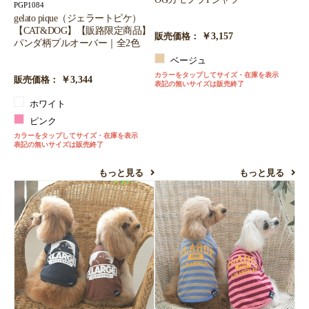
PGP1084
gelato pique（ジェラートピケ）
【CAT&DOG】【販路限定商品】
￥3,157
販売価格：
パンダ柄プルオーバー｜全2色
ベージュ
カラーをタップしてサイズ・在庫を表示
￥3,344
販売価格：
表記の無いサイズは販売終了
ホワイト
ピンク
カラーをタップしてサイズ・在庫を表示
表記の無いサイズは販売終了
もっと見る
もっと見る