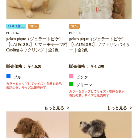
COOL加工
NEW
NEW
PGP1167
PGP1160
gelato pique（ジェラートピケ）
gelato pique（ジェラートピケ）
【CAT&DOG】サマーモチーフ柄
【CAT&DOG】ソフトサンバイザ
Coolingネックリング｜全2色
ー｜全2色
￥4,620
￥4,290
販売価格：
販売価格：
ブルー
ピンク
カラーをタップしてサイズ・在庫を表示
グリーン
表記の無いサイズは販売終了
カラーをタップしてサイズ・在庫を表示
表記の無いサイズは販売終了
もっと見る
もっと見る