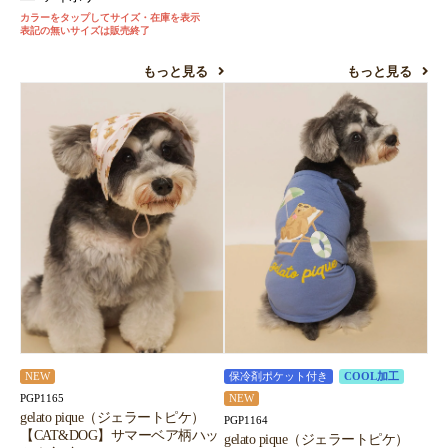
カラーをタップしてサイズ・在庫を表示
表記の無いサイズは販売終了
もっと見る
もっと見る
NEW
保冷剤ポケット付き
COOL加工
PGP1165
NEW
gelato pique（ジェラートピケ）
PGP1164
【CAT&DOG】サマーベア柄ハッ
gelato pique（ジェラートピケ）