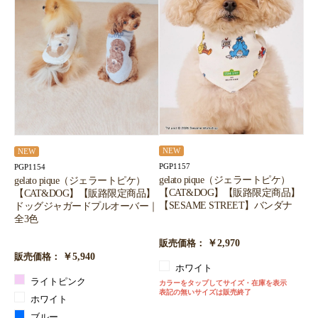
NEW
NEW
PGP1157
PGP1154
gelato pique（ジェラートピケ）
gelato pique（ジェラートピケ）
【CAT&DOG】【販路限定商品】
【CAT&DOG】【販路限定商品】
【SESAME STREET】バンダナ
ドッグジャガードプルオーバー｜
全3色
￥2,970
販売価格：
￥5,940
販売価格：
ホワイト
ライトピンク
カラーをタップしてサイズ・在庫を表示
表記の無いサイズは販売終了
ホワイト
ブルー