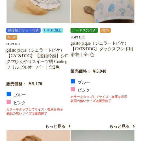
保冷剤ポケット付き
COOL加工
ハーネス穴付き
NEW
PGP1163
NEW
gelato pique（ジェラートピケ）
PGP1161
【CAT&DOG】ダックスフンド用
gelato pique（ジェラートピケ）
浴衣｜全2色
【CAT&DOG】【接触冷感】シロ
クマひんやりスイーツ柄 Cooling
フリルプルオーバー｜全2色
￥5,940
販売価格：
ブルー
￥5,170
販売価格：
ピンク
ブルー
カラーをタップしてサイズ・在庫を表示
表記の無いサイズは販売終了
ピンク
カラーをタップしてサイズ・在庫を表示
表記の無いサイズは販売終了
もっと見る
もっと見る