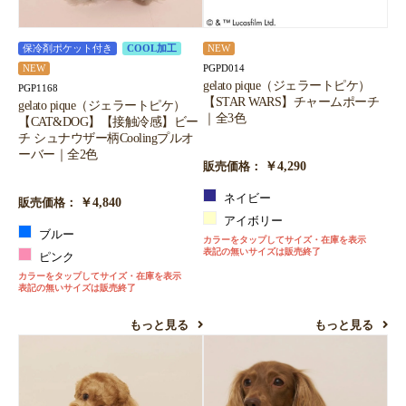
保冷剤ポケット付き
COOL加工
NEW
PGPD014
NEW
gelato pique（ジェラートピケ）
PGP1168
【STAR WARS】チャームポーチ
gelato pique（ジェラートピケ）
｜全3色
【CAT&DOG】【接触冷感】ビー
チ シュナウザー柄Coolingプルオ
ーバー｜全2色
￥4,290
販売価格：
ネイビー
￥4,840
販売価格：
アイボリー
ブルー
カラーをタップしてサイズ・在庫を表示
表記の無いサイズは販売終了
ピンク
カラーをタップしてサイズ・在庫を表示
表記の無いサイズは販売終了
もっと見る
もっと見る