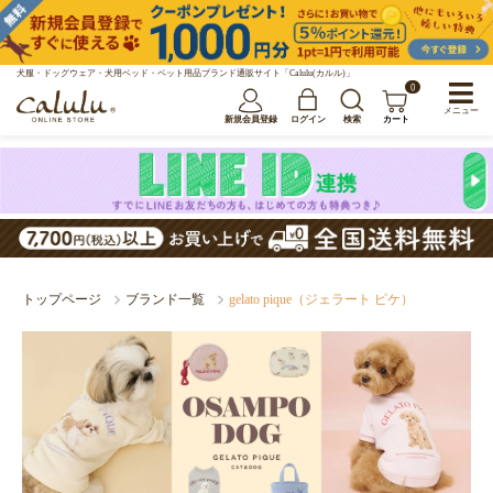
犬服・ドッグウェア・犬用ベッド・ペット用品ブランド通販サイト「Calulu(カルル)」
0
メニュー
新規会員登録
ログイン
検索
カート
トップページ
ブランド一覧
gelato pique（ジェラート ピケ）