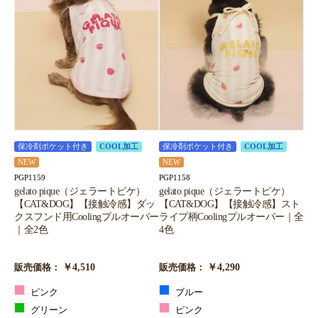
保冷剤ポケット付き
COOL加工
保冷剤ポケット付き
COOL加工
NEW
NEW
PGP1159
PGP1158
gelato pique（ジェラートピケ）
gelato pique（ジェラートピケ）
【CAT&DOG】【接触冷感】ダッ
【CAT&DOG】【接触冷感】スト
クスフンド用Coolingプルオーバー
ライプ柄Coolingプルオーバー｜全
｜全2色
4色
￥4,510
￥4,290
販売価格：
販売価格：
ピンク
ブルー
グリーン
ピンク