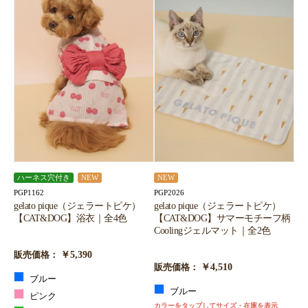
ハーネス穴付き
NEW
NEW
PGP1162
PGP2026
gelato pique（ジェラートピケ）
gelato pique（ジェラートピケ）
【CAT&DOG】浴衣｜全4色
【CAT&DOG】サマーモチーフ柄
Coolingジェルマット｜全2色
￥5,390
販売価格：
￥4,510
販売価格：
ブルー
ブルー
ピンク
カラーをタップしてサイズ・在庫を表示