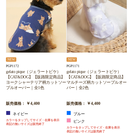
NEW
NEW
PGP1172
PGP1171
gelato pique（ジェラートピケ）
gelato pique（ジェラートピケ）
【CAT&DOG】【販路限定商品】
【CAT&DOG】【販路限定商品】
ヨークシャーテリア柄カットソー
マルチーズ柄カットソープルオー
プルオーバー｜全1色
バー｜全2色
￥4,400
￥4,400
販売価格：
販売価格：
ネイビー
ブルー
カラーをタップしてサイズ・在庫を表示
ピンク
表記の無いサイズは販売終了
カラーをタップしてサイズ・在庫を表示
表記の無いサイズは販売終了