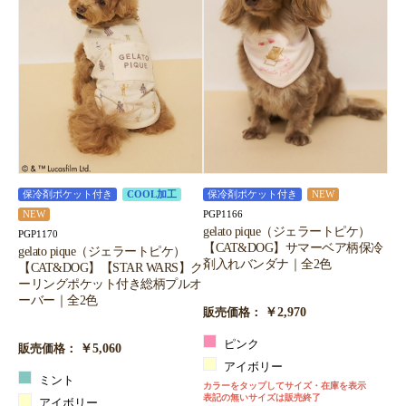
保冷剤ポケット付き
COOL加工
保冷剤ポケット付き
NEW
PGP1166
NEW
gelato pique（ジェラートピケ）
PGP1170
【CAT&DOG】サマーベア柄保冷
gelato pique（ジェラートピケ）
剤入れバンダナ｜全2色
【CAT&DOG】【STAR WARS】ク
ーリングポケット付き総柄プルオ
ーバー｜全2色
￥2,970
販売価格：
ピンク
￥5,060
販売価格：
アイボリー
ミント
カラーをタップしてサイズ・在庫を表示
表記の無いサイズは販売終了
アイボリー