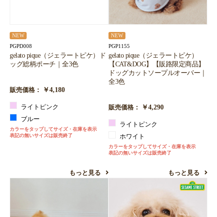
NEW
NEW
PGPD008
PGP1155
gelato pique（ジェラートピケ）ド
gelato pique（ジェラートピケ）
ッグ総柄ポーチ｜全3色
【CAT&DOG】【販路限定商品】
ドッグカットソープルオーバー｜
全3色
￥4,180
販売価格：
￥4,290
ライトピンク
販売価格：
ブルー
ライトピンク
カラーをタップしてサイズ・在庫を表示
表記の無いサイズは販売終了
ホワイト
カラーをタップしてサイズ・在庫を表示
表記の無いサイズは販売終了
もっと見る
もっと見る