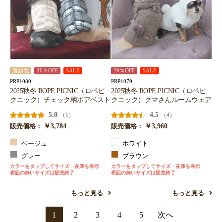
裏起毛
20％OFF
SALE
20％OFF
SALE
PRP1080
PRP1079
2025秋冬 ROPE PICNIC（ロペピ
2025秋冬 ROPE PICNIC（ロペピ
クニック）チェック柄ボアベスト
クニック）クマさんルームウェア
5.0
4.5
（1）
（4）
￥3,784
￥3,960
販売価格：
販売価格：
ベージュ
ホワイト
グレー
ブラウン
カラーをタップしてサイズ・在庫を表示
カラーをタップしてサイズ・在庫を表示
表記の無いサイズは販売終了
表記の無いサイズは販売終了
もっと見る
もっと見る
1
2
3
4
5
次へ