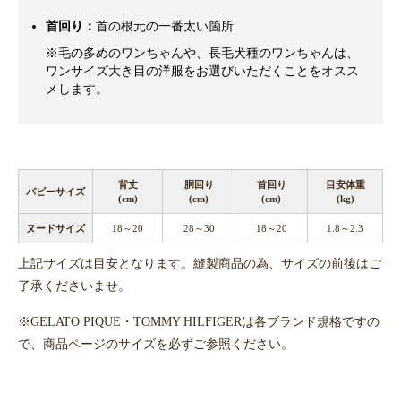
首回り：
首の根元の一番太い箇所
※毛の多めのワンちゃんや、長毛犬種のワンちゃんは、
ワンサイズ大き目の洋服をお選びいただくことをオスス
メします。
背丈
胴回り
首回り
目安体重
パピーサイズ
(cm)
(cm)
(cm)
(kg)
ヌードサイズ
18～20
28～30
18～20
1.8～2.3
上記サイズは目安となります。縫製商品の為、サイズの前後はご
了承くださいませ。
※GELATO PIQUE・TOMMY HILFIGERは各ブランド規格ですの
で、商品ページのサイズを必ずご参照ください。