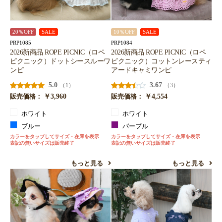
20％OFF
SALE
10％OFF
SALE
PRP1085
PRP1084
2026新商品 ROPE PICNIC（ロペ
2026新商品 ROPE PICNIC（ロペ
ピクニック）ドットシースルーワ
ピクニック）コットンレースティ
ンピ
アードキャミワンピ
5.0
3.67
（1）
（3）
￥3,960
￥4,554
販売価格：
販売価格：
ホワイト
ホワイト
ブルー
パープル
カラーをタップしてサイズ・在庫を表示
カラーをタップしてサイズ・在庫を表示
表記の無いサイズは販売終了
表記の無いサイズは販売終了
もっと見る
もっと見る