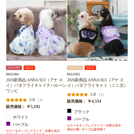
20％OFF
SALE
10％OFF
SALE
PAS1084
PAS1083
2026新商品 ANNA SUI（アナ ス
2026新商品 ANNA SUI（アナ ス
イ）バタフライチャイナバルーン
イ）バタフライキャミ（ミニ丈）
ワンピ
5.0
（1）
5.0
（1）
￥4,554
販売価格：
￥5,192
販売価格：
ブラック
ホワイト
パープル
パープル
カラーをタップしてサイズ・在庫を表示
表記の無いサイズは販売終了
カラーをタップしてサイズ・在庫を表示