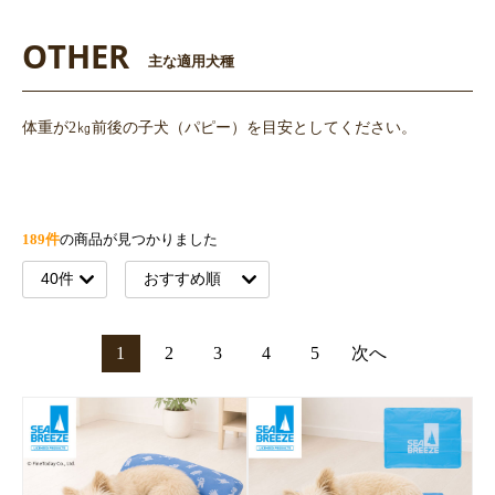
OTHER
主な適用犬種
体重が2㎏前後の子犬（パピー）を目安としてください。
189件
の商品が見つかりました
1
2
3
4
5
次へ