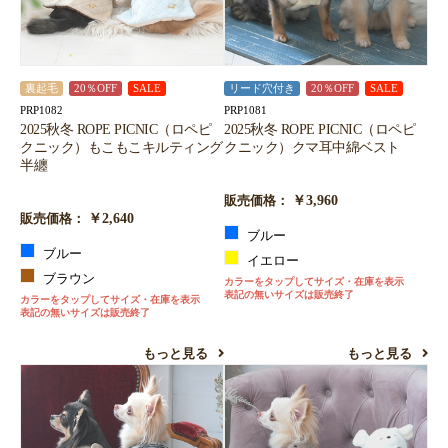
裏起毛
20％OFF
SALE
リード穴付き
20％OFF
SALE
PRP1082
PRP1081
2025秋冬 ROPE PICNIC（ロペピ
2025秋冬 ROPE PICNIC（ロペピ
クニック）もこもこキルティング
クニック）クマ耳中綿ベスト
半纏
￥3,960
販売価格：
￥2,640
販売価格：
ブルー
ブルー
イエロー
ブラウン
カラーをタップしてサイズ・在庫を表示
表記の無いサイズは販売終了
カラーをタップしてサイズ・在庫を表示
表記の無いサイズは販売終了
もっと見る
もっと見る