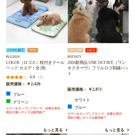
COOL加工
NEW
10％OFF
SALE
PLG2010
POT1075
LOGOS（ロゴス）枕付きクール
2026新商品 ONE OCTAVE（ワン
ベッド カエデ｜全2色
オクターヴ）フリルロゴ刺繍ハッ
ト
4.0
（1）
￥2,420
販売価格：
￥2,871
販売価格：
ブルー
ホワイト
グリーン
ブルー
カラーをタップしてサイズ・在庫を表示
表記の無いサイズは販売終了
カラーをタップしてサイズ・在庫を表示
表記の無いサイズは販売終了
もっと見る
もっと見る