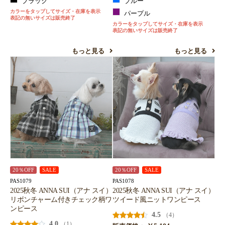
ブラック
ブルー
カラーをタップしてサイズ・在庫を表示
パープル
表記の無いサイズは販売終了
カラーをタップしてサイズ・在庫を表示
表記の無いサイズは販売終了
もっと見る
もっと見る
20％OFF
SALE
20％OFF
SALE
PAS1079
PAS1078
2025秋冬 ANNA SUI（アナ スイ）
2025秋冬 ANNA SUI（アナ スイ）
リボンチャーム付きチェック柄ワ
ツイード風ニットワンピース
ンピース
4.5
（4）
4.0
（1）