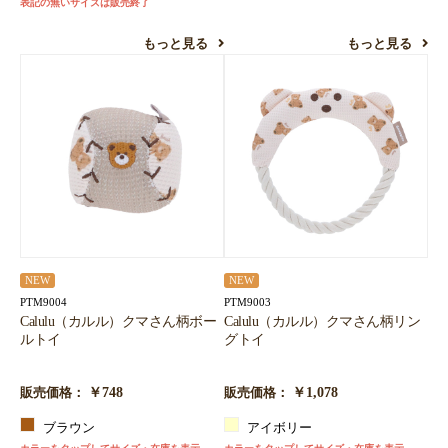
表記の無いサイズは販売終了
お買い物を続ける
カートへ進む
もっと見る
もっと見る
NEW
NEW
PTM9004
PTM9003
Calulu（カルル）クマさん柄ボー
Calulu（カルル）クマさん柄リン
ルトイ
グトイ
￥748
￥1,078
販売価格：
販売価格：
ブラウン
アイボリー