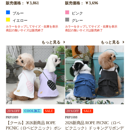
￥3,861
￥3,696
販売価格：
販売価格：
ブルー
ピンク
イエロー
グレー
カラーをタップしてサイズ・在庫を表示
カラーをタップしてサイズ・在庫を表示
表記の無いサイズは販売終了
表記の無いサイズは販売終了
もっと見る
もっと見る
20％OFF
COOL加工
SALE
20％OFF
SALE
PRP1089
PRP1088
【クール】2026新商品 ROPE
2026新商品 ROPE PICNIC（ロペ
PICNIC（ロペピクニック）ポシ
ピクニック）ドッキングリボンデ