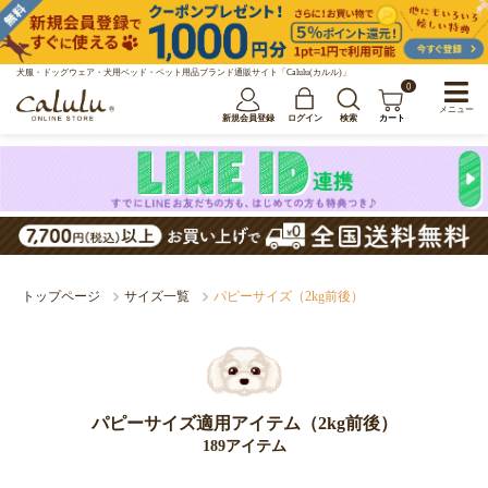
犬服・ドッグウェア・犬用ベッド・ペット用品ブランド通販サイト「Calulu(カルル)」
0
メニュー
新規会員登録
ログイン
検索
カート
トップページ
サイズ一覧
パピーサイズ（2kg前後）
パピーサイズ適用アイテム（2kg前後）
189アイテム