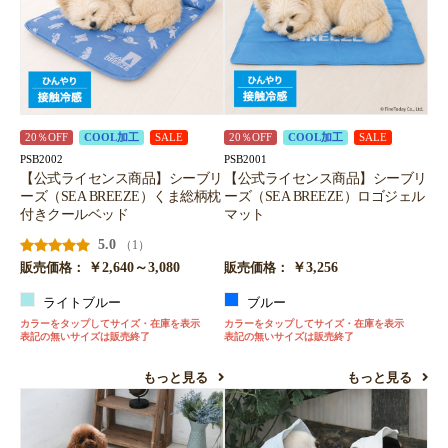
20％OFF
COOL加工
SALE
20％OFF
COOL加工
SALE
PSB2002
PSB2001
【公式ライセンス商品】シーブリ
【公式ライセンス商品】シーブリ
ーズ（SEA BREEZE）くま総柄枕
ーズ（SEA BREEZE）ロゴジェル
付きクールベッド
マット
5.0
（1）
￥2,640～3,080
￥3,256
販売価格：
販売価格：
ライトブルー
ブルー
カラーをタップしてサイズ・在庫を表示
カラーをタップしてサイズ・在庫を表示
表記の無いサイズは販売終了
表記の無いサイズは販売終了
もっと見る
もっと見る