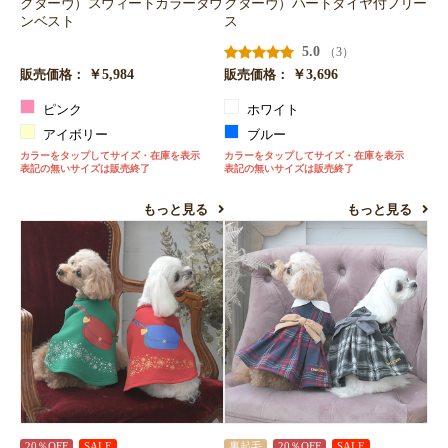
クターヴ）スウィートカラーダウ
クターヴ）ハートダイヤ付フリー
ンベスト
ス
5.0
（3）
￥5,984
￥3,696
販売価格：
販売価格：
ピンク
ホワイト
アイボリー
ブルー
カラーをタップしてサイズ・在庫を表示
カラーをタップしてサイズ・在庫を表示
表記の無いサイズは販売終了
表記の無いサイズは販売終了
もっと見る
もっと見る
20％OFF
SALE
裏起毛
20％OFF
SALE