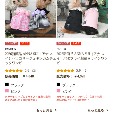
20％OFF
SALE
20％OFF
SALE
PAS1086
PAS1085
2026新商品 ANNA SUI（アナ ス
2026新商品 ANNA SUI（アナ ス
イ）バラコサージュギンガムチェ
イ）バタフライ刺繍Ａラインワン
ックワンピ
ピ
5.0
5.0
（2）
（2）
￥4,048
￥4,928
販売価格：
販売価格：
ブラック
ブラック
ピンク
ピンク
カラーをタップしてサイズ・在庫を表示
カラーをタップしてサイズ・在庫を表示
表記の無いサイズは販売終了
表記の無いサイズは販売終了
もっと見る
もっと見る