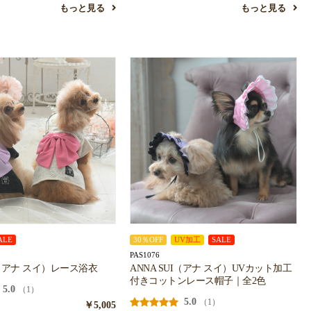
もっと見る
もっと見る
ALE
30％OFF
UV加工
SALE
PAS1076
UI（アナ スイ）レース浴衣
ANNA SUI（アナ スイ）UVカット加工
付きコットンレース帽子｜全2色
5.0
（1）
5.0
（1）
￥5,005