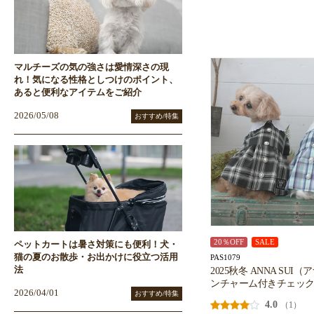
マルチーズの気の強さは愛情深さの現
れ！気になる性格としつけのポイント、
あると便利なアイテムをご紹介
2026/05/08
おすすめ/特集
20％OFF
SALE
ペットカートは暑さ対策にも便利！犬・
猫の夏のお散歩・お出かけに役立つ活用
PAS1079
2025秋冬 ANNA SUI
法
ンチャーム付きチェッ
2026/04/01
おすすめ/特集
4.0
（1）