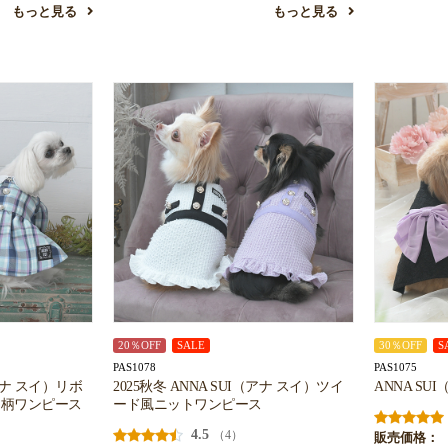
もっと見る
もっと見る
20％OFF
SALE
30％OFF
S
PAS1078
PAS1075
（アナ スイ）リボ
2025秋冬 ANNA SUI（アナ スイ）ツイ
ANNA S
ク柄ワンピース
ード風ニットワンピース
4.5
（4）
販売価格：