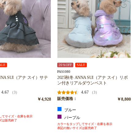
ALE
20％OFF
SALE
PAS1080
ANNA SUI（アナ スイ）サテ
2025秋冬 ANNA SUI（アナ スイ）リボ
ン付きリアルダウンベスト
4.67
4.67
（3）
（3）
￥4,928
販売価格：
￥8,800
ク
ブルー
してサイズ・在庫を表示
パープル
ズは販売終了
カラーをタップしてサイズ・在庫を表示
表記の無いサイズは販売終了