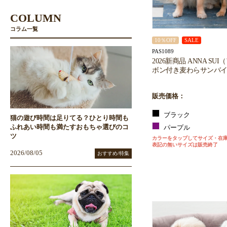
COLUMN
コラム一覧
10％OFF
SALE
PAS1089
2026新商品 ANNA SU
ボン付き麦わらサンバ
販売価格：
ブラック
猫の遊び時間は足りてる？ひとり時間も
ふれあい時間も満たすおもちゃ選びのコ
パープル
ツ
カラーをタップしてサイズ・在
表記の無いサイズは販売終了
2026/08/05
おすすめ/特集