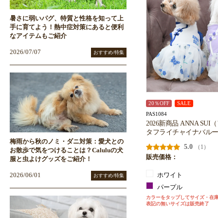
暑さに弱いパグ、特質と性格を知って上
手に育てよう！熱中症対策にあると便利
なアイテムもご紹介
2026/07/07
おすすめ/特集
20％OFF
SALE
PAS1084
2026新商品 ANNA SU
タフライチャイナバル
梅雨から秋のノミ・ダニ対策：愛犬との
5.0
（1）
お散歩で気をつけることは？Caluluの犬
販売価格：
服と虫よけグッズをご紹介！
ホワイト
2026/06/01
おすすめ/特集
パープル
カラーをタップしてサイズ・在
表記の無いサイズは販売終了