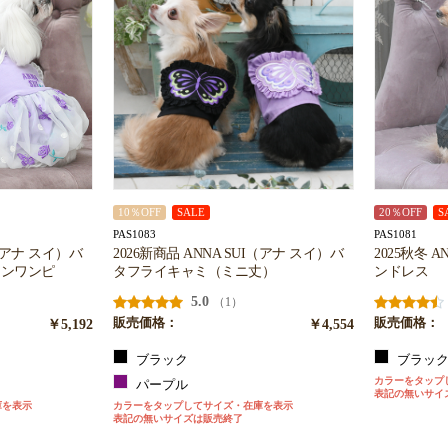
10％OFF
SALE
20％OFF
S
PAS1083
PAS1081
I（アナ スイ）バ
2026新商品 ANNA SUI（アナ スイ）バ
2025秋冬 
ーンワンピ
タフライキャミ（ミニ丈）
ンドレス
5.0
（1）
￥5,192
販売価格：
￥4,554
販売価格：
ブラック
ブラッ
カラーをタップ
パープル
表記の無いサイ
庫を表示
カラーをタップしてサイズ・在庫を表示
表記の無いサイズは販売終了