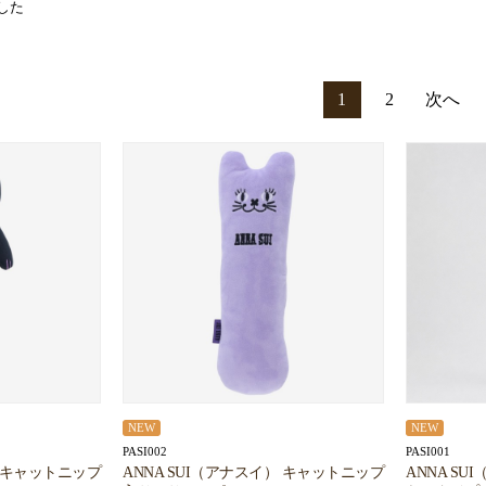
した
1
2
次へ
NEW
NEW
PASI002
PASI001
） キャットニップ
ANNA SUI（アナスイ） キャットニップ
ANNA S