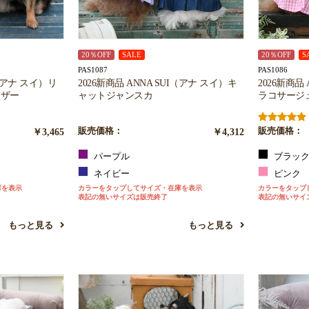
お買い物を続ける
カートへ進む
20％OFF
SALE
20％OFF
S
PAS1087
PAS1086
I（アナ スイ）リ
2026新商品 ANNA SUI（アナ スイ）キ
2026新商品
イザー
ャットジャンスカ
ラコサージ
￥3,465
販売価格：
￥4,312
販売価格：
パープル
ブラッ
ネイビー
ピンク
庫を表示
カラーをタップしてサイズ・在庫を表示
カラーをタップ
表記の無いサイズは販売終了
表記の無いサイ
もっと見る
もっと見る