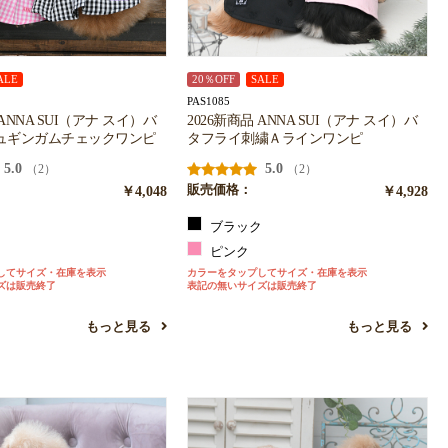
ALE
20％OFF
SALE
PAS1085
 ANNA SUI（アナ スイ）バ
2026新商品 ANNA SUI（アナ スイ）バ
ュギンガムチェックワンピ
タフライ刺繍Ａラインワンピ
5.0
5.0
（2）
（2）
￥4,048
販売価格：
￥4,928
ク
ブラック
ピンク
してサイズ・在庫を表示
カラーをタップしてサイズ・在庫を表示
ズは販売終了
表記の無いサイズは販売終了
もっと見る
もっと見る