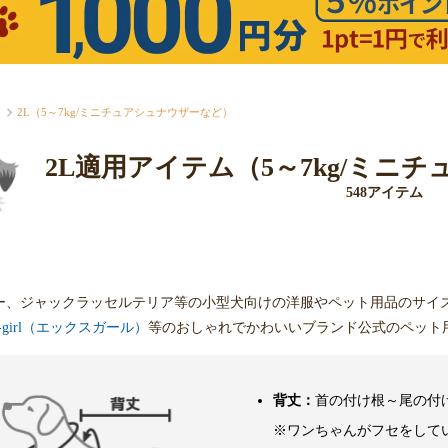
2L（5～7kg/ミニチュアシュナウザーなど）
2L適用アイテム（5～7kg/ミニ
548アイテム
ー、ジャックラッセルテリア等の小型犬向けの洋服やペット用品のサイ
-girl（エックスガール）
等のおしゃれでかわいいブランド公式のペット
背丈：
首の付け根～尾の付
※ワンちゃんがフセをして