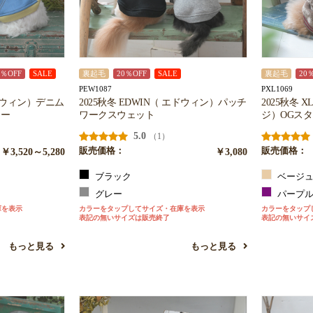
0％OFF
SALE
裏起毛
20％OFF
SALE
裏起毛
20
PEW1087
PXL1069
エドウィン）デニム
2025秋冬 EDWIN（ エドウィン）パッチ
2025秋冬 
カー
ワークスウェット
ジ）OGス
5.0
（1）
￥3,520～5,280
販売価格：
￥3,080
販売価格：
ブラック
ベージ
グレー
パープ
庫を表示
カラーをタップしてサイズ・在庫を表示
カラーをタップ
表記の無いサイズは販売終了
表記の無いサイ
もっと見る
もっと見る