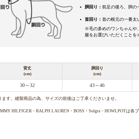
胴回り：
前足の後ろ、胴の
首回り：
首の根元の一番太
※毛の多めのワンちゃんや
服をお選びいただくことを
背丈
胴回り
(cm)
(cm)
30～32
43～46
ります。縫製商品の為、サイズの前後はご了承くださいませ。
・TOMMY HILFIGER・RALPH LAUREN・BOSS・Solgra・H