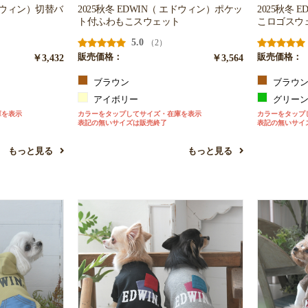
エドウィン）切替バ
2025秋冬 EDWIN（ エドウィン）ポケッ
2025秋冬 
ト付ふわもこスウェット
こロゴスウ
5.0
（2）
￥3,432
販売価格：
￥3,564
販売価格：
ブラウン
ブラウ
アイボリー
グリー
庫を表示
カラーをタップしてサイズ・在庫を表示
カラーをタップ
表記の無いサイズは販売終了
表記の無いサイ
もっと見る
もっと見る