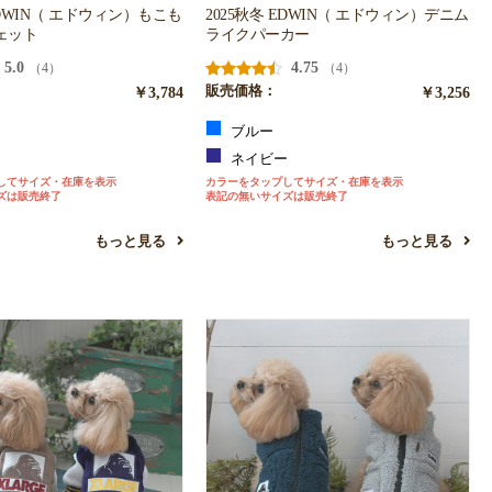
EDWIN（ エドウィン）もこも
2025秋冬 EDWIN（ エドウィン）デニム
ェット
ライクパーカー
5.0
4.75
（4）
（4）
￥3,784
販売価格：
￥3,256
ン
ブルー
ン
ネイビー
してサイズ・在庫を表示
カラーをタップしてサイズ・在庫を表示
ズは販売終了
表記の無いサイズは販売終了
もっと見る
もっと見る