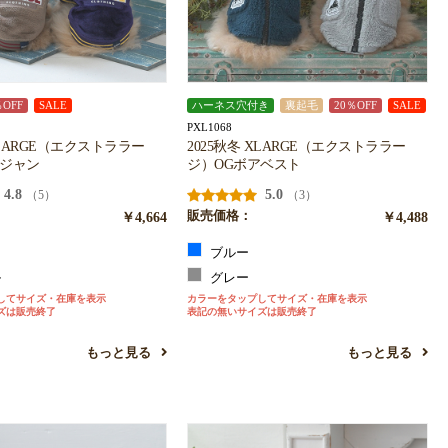
％OFF
SALE
ハーネス穴付き
裏起毛
20％OFF
SALE
PXL1068
XLARGE（エクストララー
2025秋冬 XLARGE（エクストララー
タジャン
ジ）OGボアベスト
4.8
5.0
（5）
（3）
￥4,664
販売価格：
￥4,488
ュ
ブルー
ル
グレー
してサイズ・在庫を表示
カラーをタップしてサイズ・在庫を表示
ズは販売終了
表記の無いサイズは販売終了
もっと見る
もっと見る