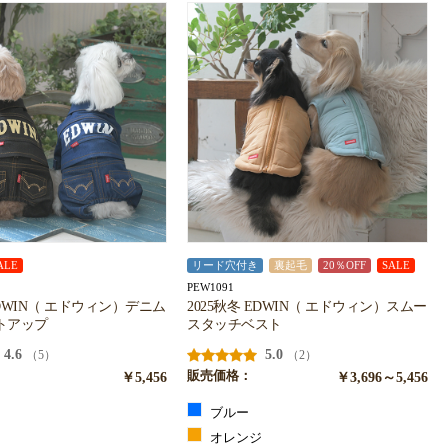
ALE
リード穴付き
裏起毛
20％OFF
SALE
PEW1091
EDWIN（ エドウィン）デニム
2025秋冬 EDWIN（ エドウィン）スムー
トアップ
スタッチベスト
4.6
5.0
（5）
（2）
￥5,456
販売価格：
￥3,696～5,456
ブルー
ク
オレンジ