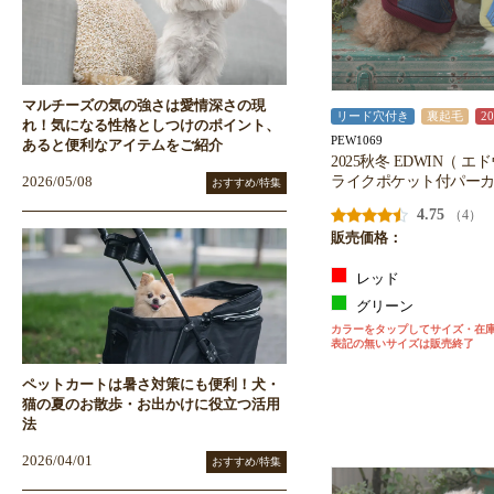
マルチーズの気の強さは愛情深さの現
リード穴付き
裏起毛
2
れ！気になる性格としつけのポイント、
PEW1069
あると便利なアイテムをご紹介
2025秋冬 EDWIN（ 
ライクポケット付パー
2026/05/08
おすすめ/特集
4.75
（4）
販売価格：
レッド
グリーン
カラーをタップしてサイズ・在
表記の無いサイズは販売終了
ペットカートは暑さ対策にも便利！犬・
猫の夏のお散歩・お出かけに役立つ活用
法
2026/04/01
おすすめ/特集