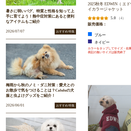
2025秋冬 EDWIN（ 
イカラージャケット
暑さに弱いパグ、特質と性格を知って上
手に育てよう！熱中症対策にあると便利
5.0
（4）
なアイテムもご紹介
販売価格：
2026/07/07
おすすめ/特集
ブルー
ネイビー
カラーをタップしてサイズ・在
表記の無いサイズは販売終了
梅雨から秋のノミ・ダニ対策：愛犬との
お散歩で気をつけることは？Caluluの犬
服と虫よけグッズをご紹介！
2026/06/01
おすすめ/特集