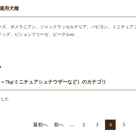
適用犬種
ーズ、ポメラニアン、ジャックラッセルテリア、パピヨン、ミニチュア
ッグ、ビションフリーゼ、ビーグルetc
Y
5～7kg/ミニチュアシュナウザーなど）のカテゴリ
ました
最初へ
前へ
...
2
3
4
5