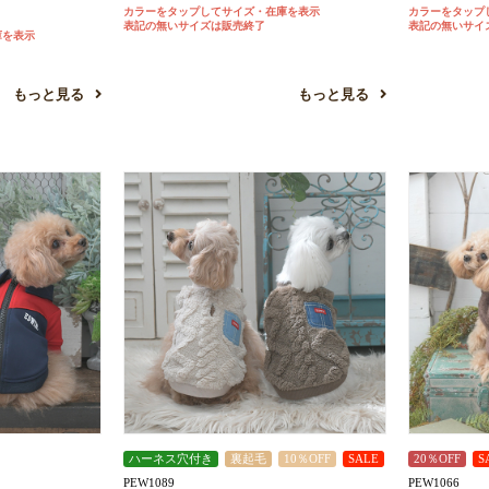
カラーをタップしてサイズ・在庫を表示
カラーをタップ
お買い物を続ける
カートへ進む
表記の無いサイズは販売終了
表記の無いサイ
庫を表示
もっと見る
もっと見る
ハーネス穴付き
裏起毛
10％OFF
SALE
20％OFF
S
PEW1089
PEW1066