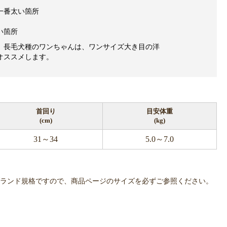
一番太い箇所
い箇所
、長毛犬種のワンちゃんは、ワンサイズ大き目の洋
オススメします。
首回り
目安体重
(cm)
(kg)
31～34
5.0～7.0
OWLPOTは各ブランド規格ですので、商品ページのサイズを必ずご参照ください。