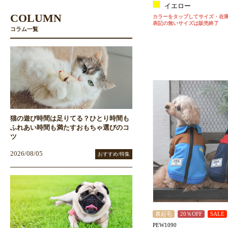
イエロー
COLUMN
カラーをタップしてサイズ・在
表記の無いサイズは販売終了
コラム一覧
猫の遊び時間は足りてる？ひとり時間も
ふれあい時間も満たすおもちゃ選びのコ
ツ
2026/08/05
おすすめ/特集
裏起毛
20％OFF
SALE
PEW1090