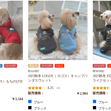
き
20％OFF
裏起毛
20％OFF
SALE
20％OFF
S
PLG1097
PEW1092
2025秋冬 LOGOS（ ロゴス）キャンプパ
2025秋冬 
ンダスウェット
ライクセッ
ロゴス）もちのびボ
4.25
（4）
販売価格：
￥2,904
販売価格：
￥3,344
ブルー
ブルー
ブラック
ブラッ