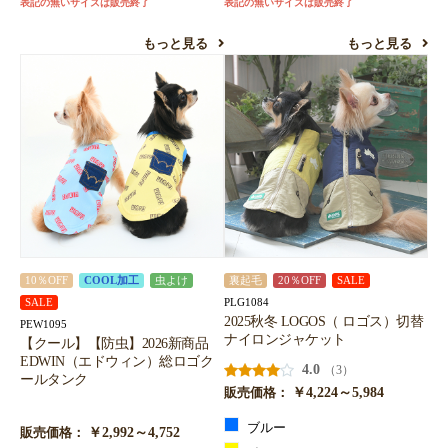
表記の無いサイズは販売終了
表記の無いサイズは販売終了
もっと見る
もっと見る
10％OFF
COOL加工
虫よけ
裏起毛
20％OFF
SALE
PLG1084
SALE
2025秋冬 LOGOS（ ロゴス）切替
PEW1095
ナイロンジャケット
【クール】【防虫】2026新商品
EDWIN（エドウィン）総ロゴク
4.0
（3）
ールタンク
￥4,224～5,984
販売価格：
ブルー
￥2,992～4,752
販売価格：