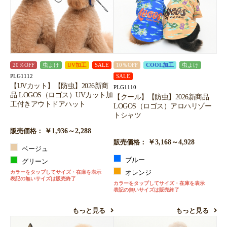
20％OFF
虫よけ
UV加工
SALE
10％OFF
COOL加工
虫よけ
PLG1112
SALE
【UVカット】【防虫】2026新商
PLG1110
品 LOGOS（ロゴス）UVカット加
【クール】【防虫】2026新商品
工付きアウトドアハット
LOGOS（ロゴス）アロハリゾー
トシャツ
￥1,936～2,288
販売価格：
￥3,168～4,928
販売価格：
ベージュ
ブルー
グリーン
カラーをタップしてサイズ・在庫を表示
オレンジ
表記の無いサイズは販売終了
カラーをタップしてサイズ・在庫を表示
表記の無いサイズは販売終了
もっと見る
もっと見る