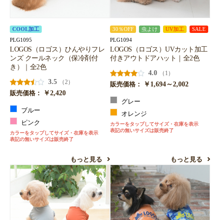
COOL加工
30％OFF
虫よけ
UV加工
SALE
PLG1095
PLG1094
LOGOS（ロゴス）ひんやりフレ
LOGOS（ロゴス）UVカット加工
ンズ クールネック（保冷剤付
付きアウトドアハット｜全2色
き）｜全2色
4.0
（1）
3.5
（2）
￥1,694～2,002
販売価格：
￥2,420
販売価格：
グレー
ブルー
オレンジ
ピンク
カラーをタップしてサイズ・在庫を表示
表記の無いサイズは販売終了
カラーをタップしてサイズ・在庫を表示
表記の無いサイズは販売終了
もっと見る
もっと見る