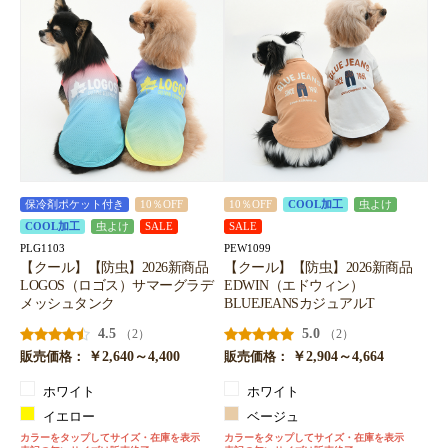
お買い物を続ける
カートへ進む
保冷剤ポケット付き
10％OFF
10％OFF
COOL加工
虫よけ
COOL加工
虫よけ
SALE
SALE
PLG1103
PEW1099
【クール】【防虫】2026新商品
【クール】【防虫】2026新商品
LOGOS（ロゴス）サマーグラデ
EDWIN（エドウィン）
メッシュタンク
BLUEJEANSカジュアルT
4.5
5.0
（2）
（2）
￥2,640～4,400
￥2,904～4,664
販売価格：
販売価格：
ホワイト
ホワイト
イエロー
ベージュ
カラーをタップしてサイズ・在庫を表示
カラーをタップしてサイズ・在庫を表示