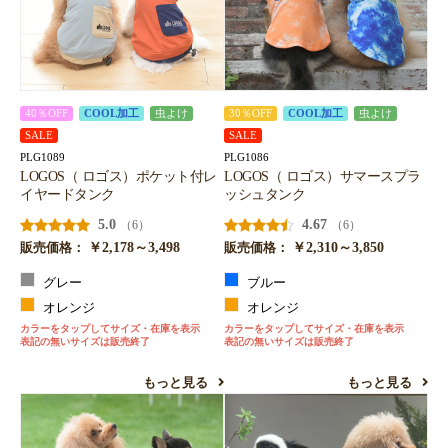
40％OFF
COOL加工
虫よけ
30％OFF
COOL加工
虫よけ
SALE
SALE
PLG1089
PLG1086
LOGOS（ ロゴス）ポケット付レ
LOGOS（ ロゴス）サマースプラ
イヤードタンク
ッシュタンク
5.0
4.67
（6）
（6）
￥2,178～3,498
￥2,310～3,850
販売価格：
販売価格：
グレー
ブルー
オレンジ
オレンジ
カラーをタップしてサイズ・在庫を表示
カラーをタップしてサイズ・在庫を表示
表記の無いサイズは販売終了
表記の無いサイズは販売終了
もっと見る
もっと見る