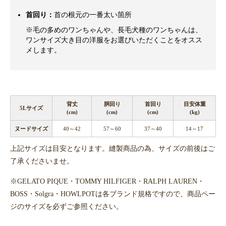
首回り：
首の根元の一番太い箇所
※毛の多めのワンちゃんや、長毛犬種のワンちゃんは、
ワンサイズ大き目の洋服をお選びいただくことをオスス
メします。
背丈
胴回り
首回り
目安体重
5Lサイズ
(cm)
(cm)
(cm)
(kg)
ヌードサイズ
40～42
57～60
37～40
14～17
上記サイズは目安となります。縫製商品の為、サイズの前後はご
了承くださいませ。
※GELATO PIQUE・TOMMY HILFIGER・RALPH LAUREN・
BOSS・Solgra・HOWLPOTは各ブランド規格ですので、商品ペー
ジのサイズを必ずご参照ください。