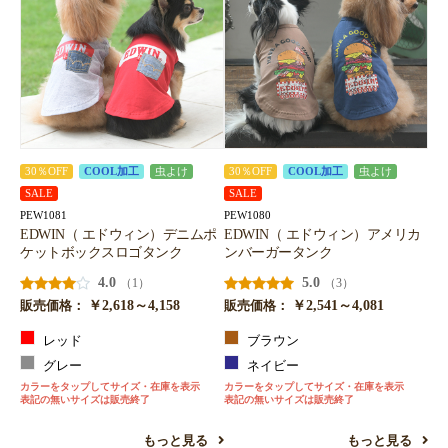
30％OFF
COOL加工
虫よけ
30％OFF
COOL加工
虫よけ
SALE
SALE
PEW1081
PEW1080
EDWIN（ エドウィン）デニムポ
EDWIN（ エドウィン）アメリカ
ケットボックスロゴタンク
ンバーガータンク
4.0
5.0
（1）
（3）
￥2,618～4,158
￥2,541～4,081
販売価格：
販売価格：
レッド
ブラウン
グレー
ネイビー
カラーをタップしてサイズ・在庫を表示
カラーをタップしてサイズ・在庫を表示
表記の無いサイズは販売終了
表記の無いサイズは販売終了
もっと見る
もっと見る