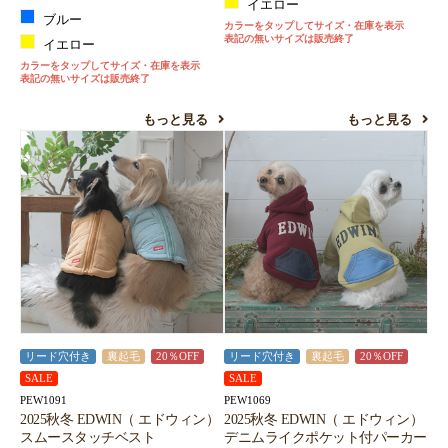
イエロー
ブルー
カラーをタップしてサイズ・在庫を表示
表記の無いサイズは販売終了
イエロー
カラーをタップしてサイズ・在庫を表示
表記の無いサイズは販売終了
もっと見る
もっと見る
リード穴付き
裏起毛
20％OFF
リード穴付き
裏起毛
20％OFF
SALE
SALE
PEW1091
PEW1069
2025秋冬 EDWIN（ エドウィン）
2025秋冬 EDWIN（ エドウィン）
スムースタッチベスト
デニムライクポケット付パーカー