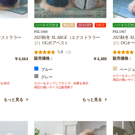
ハーネス穴付き
裏起毛
20％OFF
SALE
ハーネス穴付
PXL1068
PXL1067
エクストララー
2025秋冬 XLARGE（エクストララー
2025秋冬 
ジ）OGボアベスト
ジ）OGオ
5.0
（3）
￥4,664
販売価格：
￥4,488
販売価格：
ブルー
ベージ
カラーをタップ
グレー
表記の無いサイ
庫を表示
カラーをタップしてサイズ・在庫を表示
表記の無いサイズは販売終了
もっと見る
もっと見る