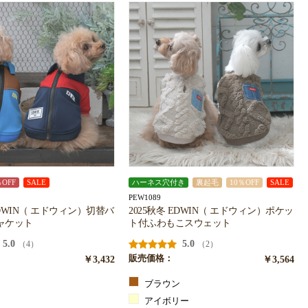
％OFF
SALE
ハーネス穴付き
裏起毛
10％OFF
SALE
PEW1089
EDWIN（ エドウィン）切替バ
2025秋冬 EDWIN（ エドウィン）ポケッ
ャケット
ト付ふわもこスウェット
5.0
5.0
（4）
（2）
￥3,432
販売価格：
￥3,564
ブラウン
ー
アイボリー