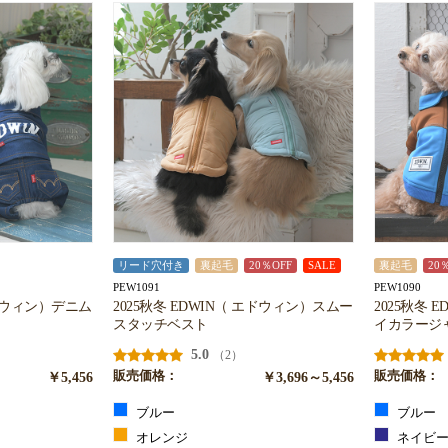
リード穴付き
裏起毛
20％OFF
SALE
裏起毛
20
PEW1091
PEW1090
エドウィン）デニム
2025秋冬 EDWIN（ エドウィン）スムー
2025秋冬 
スタッチベスト
イカラージ
5.0
（2）
￥5,456
販売価格：
￥3,696～5,456
販売価格：
ブルー
ブルー
オレンジ
ネイビ