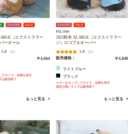
き
20％OFF
SALE
20％OFF
SALE
PXL1066
XLARGE（エクストララー
2025秋冬 XLARGE（エクストララー
ーバーオール
ジ）ロゴプルオーバー
5.0
5.0
（3）
（3）
￥4,664
販売価格：
￥4,048
ュ
ライトブルー
してサイズ・在庫を表示
ブラック
ズは販売終了
カラーをタップしてサイズ・在庫を表示
表記の無いサイズは販売終了
もっと見る
もっと見る