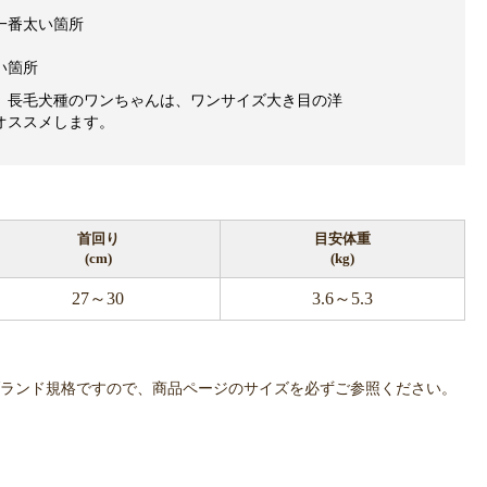
一番太い箇所
い箇所
、長毛犬種のワンちゃんは、ワンサイズ大き目の洋
オススメします。
首回り
目安体重
(cm)
(kg)
27～30
3.6～5.3
OWLPOTは各ブランド規格ですので、商品ページのサイズを必ずご参照ください。