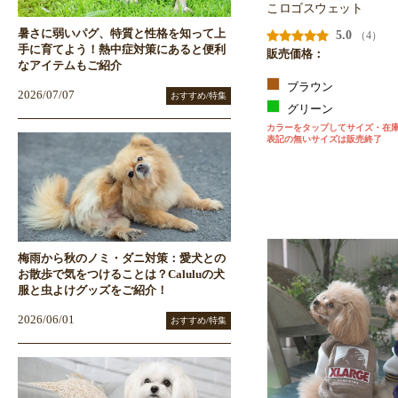
こロゴスウェット
暑さに弱いパグ、特質と性格を知って上
5.0
（4）
手に育てよう！熱中症対策にあると便利
販売価格：
なアイテムもご紹介
ブラウン
2026/07/07
おすすめ/特集
グリーン
カラーをタップしてサイズ・在
表記の無いサイズは販売終了
梅雨から秋のノミ・ダニ対策：愛犬との
お散歩で気をつけることは？Caluluの犬
服と虫よけグッズをご紹介！
2026/06/01
おすすめ/特集