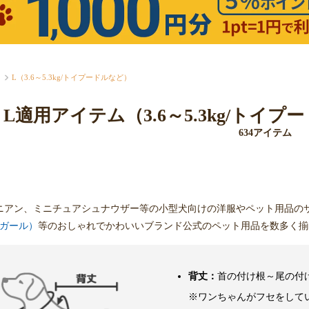
L（3.6～5.3kg/トイプードルなど）
L適用アイテム（3.6～5.3kg/ト
634アイテム
ニアン、ミニチュアシュナウザー等の小型犬向けの洋服やペット用品の
クスガール）
等のおしゃれでかわいいブランド公式のペット用品を数多く揃
背丈：
首の付け根～尾の付
※ワンちゃんがフセをして