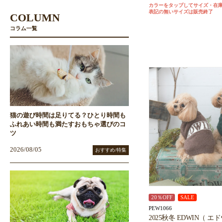
カラーをタップしてサイズ・在
表記の無いサイズは販売終了
COLUMN
コラム一覧
猫の遊び時間は足りてる？ひとり時間も
ふれあい時間も満たすおもちゃ選びのコ
ツ
2026/08/05
おすすめ/特集
20％OFF
SALE
PEW1066
2025秋冬 EDWIN（ 