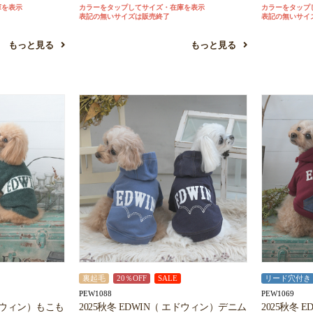
庫を表示
カラーをタップしてサイズ・在庫を表示
カラーをタップ
お買い物を続ける
カートへ進む
表記の無いサイズは販売終了
表記の無いサイ
もっと見る
もっと見る
裏起毛
20％OFF
SALE
リード穴付き
PEW1088
PEW1069
エドウィン）もこも
2025秋冬 EDWIN（ エドウィン）デニム
2025秋冬 