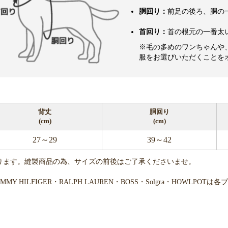
胴回り：
前足の後ろ、胴の
首回り：
首の根元の一番太
※毛の多めのワンちゃんや
服をお選びいただくことを
背丈
胴回り
(cm)
(cm)
27～29
39～42
ります。縫製商品の為、サイズの前後はご了承くださいませ。
・TOMMY HILFIGER・RALPH LAUREN・BOSS・Solgra・H