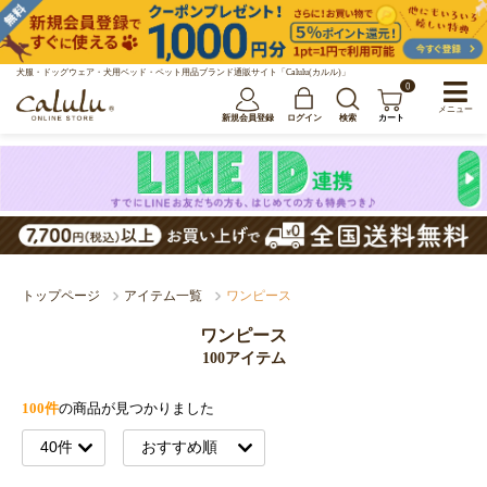
犬服・ドッグウェア・犬用ベッド・ペット用品ブランド通販サイト「Calulu(カルル)」
0
メニュー
新規会員登録
ログイン
検索
カート
トップページ
アイテム一覧
ワンピース
ワンピース
100アイテム
100件
の商品が見つかりました