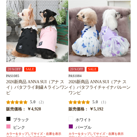
20％OFF
SALE
20％OFF
SALE
PAS1085
PAS1084
2026新商品 ANNA SUI（アナ ス
2026新商品 ANNA SUI（アナ ス
イ）バタフライ刺繍Ａラインワン
イ）バタフライチャイナバルーン
ピ
ワンピ
5.0
5.0
（2）
（1）
￥4,928
￥5,192
販売価格：
販売価格：
ブラック
ホワイト
ピンク
パープル
カラーをタップしてサイズ・在庫を表示
カラーをタップしてサイズ・在庫を表示