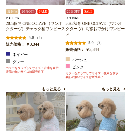
裏起毛
20％OFF
SALE
20％OFF
SALE
POT1065
POT1064
2025秋冬 ONE OCTAVE（ワンオ
2025秋冬 ONE OCTAVE（ワンオ
クターヴ）チェック柄ワンピース
クターヴ）丸襟おでかけワンピー
ス
5.0
（4）
5.0
（3）
￥3,344
販売価格：
￥3,344
販売価格：
ネイビー
ベージュ
グレー
ピンク
カラーをタップしてサイズ・在庫を表示
表記の無いサイズは販売終了
カラーをタップしてサイズ・在庫を表示
表記の無いサイズは販売終了
もっと見る
もっと見る