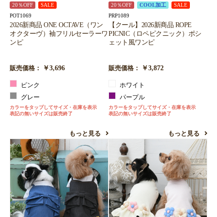
20％OFF
SALE
20％OFF
COOL加工
SALE
POT1069
PRP1089
2026新商品 ONE OCTAVE（ワン
【クール】2026新商品 ROPE
オクターヴ）袖フリルセーラーワ
PICNIC（ロペピクニック）ポシ
ンピ
ェット風ワンピ
￥3,696
￥3,872
販売価格：
販売価格：
ピンク
ホワイト
グレー
パープル
カラーをタップしてサイズ・在庫を表示
カラーをタップしてサイズ・在庫を表示
表記の無いサイズは販売終了
表記の無いサイズは販売終了
もっと見る
もっと見る