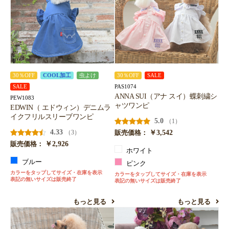
30％OFF
COOL加工
虫よけ
30％OFF
SALE
PAS1074
SALE
ANNA SUI（アナ スイ）蝶刺繍シ
PEW1083
ャツワンピ
EDWIN（ エドウィン）デニムラ
イクフリルスリーブワンピ
5.0
（1）
4.33
￥3,542
（3）
販売価格：
￥2,926
販売価格：
ホワイト
ブルー
ピンク
カラーをタップしてサイズ・在庫を表示
カラーをタップしてサイズ・在庫を表示
表記の無いサイズは販売終了
表記の無いサイズは販売終了
もっと見る
もっと見る