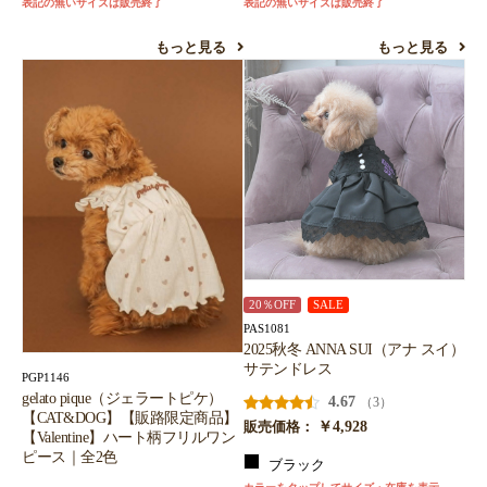
表記の無いサイズは販売終了
表記の無いサイズは販売終了
もっと見る
もっと見る
20％OFF
SALE
PAS1081
2025秋冬 ANNA SUI（アナ スイ）
サテンドレス
PGP1146
gelato pique（ジェラートピケ）
4.67
（3）
【CAT&DOG】【販路限定商品】
￥4,928
販売価格：
【Valentine】ハート柄フリルワン
ピース｜全2色
ブラック