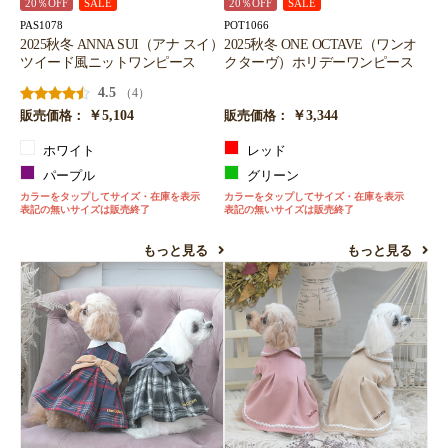
20％OFF
SALE
20％OFF
SALE
PAS1078
POT1066
2025秋冬 ANNA SUI（アナ スイ）
2025秋冬 ONE OCTAVE（ワンオ
ツイード風ニットワンピース
クターヴ）ホリデーワンピース
4.5
（4）
￥5,104
￥3,344
販売価格：
販売価格：
ホワイト
レッド
パープル
グリーン
カラーをタップしてサイズ・在庫を表示
カラーをタップしてサイズ・在庫を表示
表記の無いサイズは販売終了
表記の無いサイズは販売終了
もっと見る
もっと見る