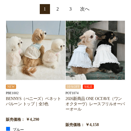
1
2
3
次へ
NEW
10％OFF
SALE
PBE1002
POT1074
BENNYS（べニーズ）ベネット
2026新商品 ONE OCTAVE（ワン
バルーン トップ｜全3色
オクターヴ）レースフリルオーバ
ーオール
￥4,290
販売価格：
￥4,158
販売価格：
ブルー