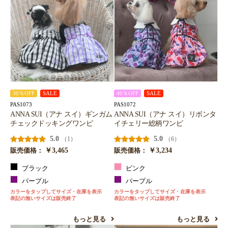
30％OFF
SALE
40％OFF
SALE
PAS1073
PAS1072
ANNA SUI（アナ スイ）ギンガム
ANNA SUI（アナ スイ）リボンタ
チェックドッキングワンピ
イチェリー総柄ワンピ
5.0
5.0
（1）
（6）
￥3,465
￥3,234
販売価格：
販売価格：
ブラック
ピンク
パープル
パープル
カラーをタップしてサイズ・在庫を表示
カラーをタップしてサイズ・在庫を表示
表記の無いサイズは販売終了
表記の無いサイズは販売終了
もっと見る
もっと見る