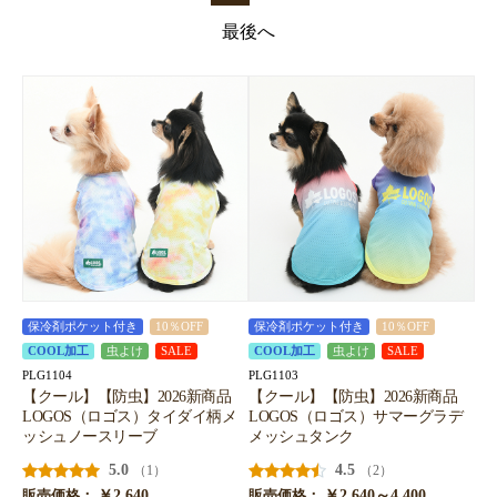
最後へ
保冷剤ポケット付き
10％OFF
保冷剤ポケット付き
10％OFF
COOL加工
虫よけ
SALE
COOL加工
虫よけ
SALE
PLG1104
PLG1103
【クール】【防虫】2026新商品
【クール】【防虫】2026新商品
LOGOS（ロゴス）タイダイ柄メ
LOGOS（ロゴス）サマーグラデ
ッシュノースリーブ
メッシュタンク
5.0
4.5
（1）
（2）
￥2,640
￥2,640～4,400
販売価格：
販売価格：