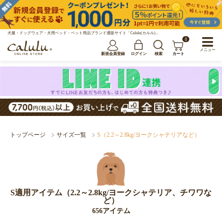
犬服・ドッグウェア・犬用ベッド・ペット用品ブランド通販サイト「Calulu(カルル)」
0
メニュー
新規会員登録
ログイン
検索
カート
トップページ
サイズ一覧
S（2.2～2.8kg/ヨークシャテリアなど）
S適用アイテム（2.2～2.8kg/ヨークシャテリア、チワワな
ど）
656アイテム