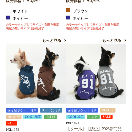
￥3,960
￥3,696
販売価格：
販売価格：
ホワイト
ブラウン
ネイビー
ネイビー
カラーをタップしてサイズ・在庫を表示
カラーをタップしてサイズ・在庫を表示
表記の無いサイズは販売終了
表記の無いサイズは販売終了
もっと見る
もっと見る
保冷剤ポケット付き
リード穴付き
保冷剤ポケット付き
10％OFF
10％OFF
COOL加工
虫よけ
COOL加工
虫よけ
SALE
PXL1071
SALE
【クール】【防虫】2026新商品
PXL1072