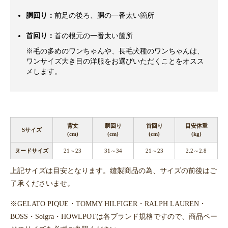
胴回り：
前足の後ろ、胴の一番太い箇所
首回り：
首の根元の一番太い箇所
※毛の多めのワンちゃんや、長毛犬種のワンちゃんは、
ワンサイズ大き目の洋服をお選びいただくことをオスス
メします。
背丈
胴回り
首回り
目安体重
Sサイズ
(cm)
(cm)
(cm)
(kg)
ヌードサイズ
21～23
31～34
21～23
2.2～2.8
上記サイズは目安となります。縫製商品の為、サイズの前後はご
了承くださいませ。
※GELATO PIQUE・TOMMY HILFIGER・RALPH LAUREN・
BOSS・Solgra・HOWLPOTは各ブランド規格ですので、商品ペー