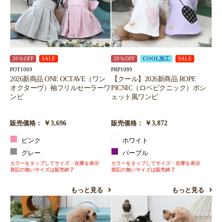
20％OFF
SALE
20％OFF
COOL加工
SALE
POT1069
PRP1089
2026新商品 ONE OCTAVE（ワン
【クール】2026新商品 ROPE
オクターヴ）袖フリルセーラーワ
PICNIC（ロペピクニック）ポシ
ンピ
ェット風ワンピ
￥3,696
￥3,872
販売価格：
販売価格：
ピンク
ホワイト
グレー
パープル
カラーをタップしてサイズ・在庫を表示
カラーをタップしてサイズ・在庫を表示
表記の無いサイズは販売終了
表記の無いサイズは販売終了
もっと見る
もっと見る