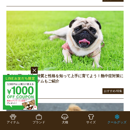
暑さに弱いパグ、特質と性格を知って上手に育てよう！熱中症対策に
あると便利なアイテムもご紹介
2026/07/07
おすすめ/特集
アイテム
ブランド
犬種
サイズ
クールグッズ