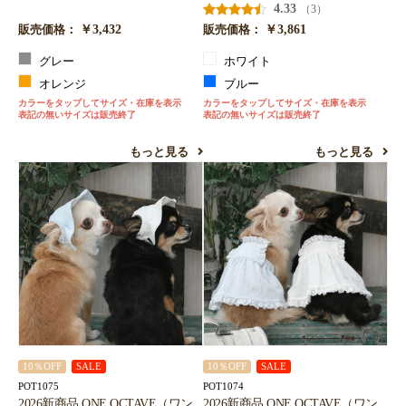
4.33
（3）
￥3,432
￥3,861
販売価格：
販売価格：
グレー
ホワイト
オレンジ
ブルー
カラーをタップしてサイズ・在庫を表示
カラーをタップしてサイズ・在庫を表示
表記の無いサイズは販売終了
表記の無いサイズは販売終了
もっと見る
もっと見る
10％OFF
SALE
10％OFF
SALE
POT1075
POT1074
2026新商品 ONE OCTAVE（ワン
2026新商品 ONE OCTAVE（ワン