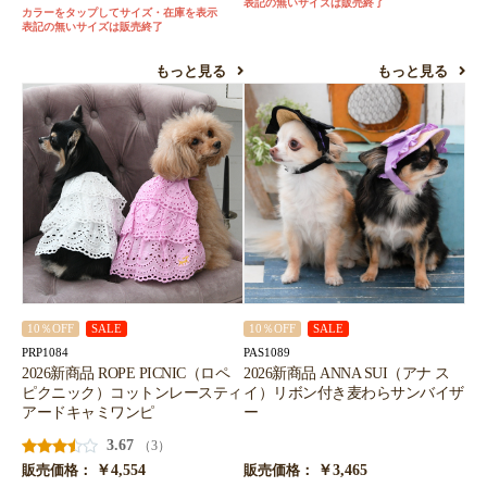
表記の無いサイズは販売終了
カラーをタップしてサイズ・在庫を表示
表記の無いサイズは販売終了
もっと見る
もっと見る
10％OFF
SALE
10％OFF
SALE
PRP1084
PAS1089
2026新商品 ROPE PICNIC（ロペ
2026新商品 ANNA SUI（アナ ス
ピクニック）コットンレースティ
イ）リボン付き麦わらサンバイザ
アードキャミワンピ
ー
3.67
（3）
￥4,554
￥3,465
販売価格：
販売価格：