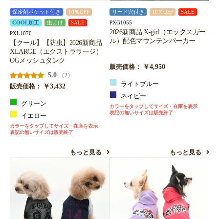
保冷剤ポケット付き
10％OFF
リード穴付き
10％OFF
SALE
PXG1055
COOL加工
虫よけ
SALE
2026新商品 X-girl（エックスガー
PXL1070
ル）配色マウンテンパーカー
【クール】【防虫】2026新商品
XLARGE（エクストララージ）
OGメッシュタンク
￥4,950
販売価格：
5.0
（2）
ライトブルー
￥3,432
販売価格：
ネイビー
グリーン
カラーをタップしてサイズ・在庫を表示
表記の無いサイズは販売終了
イエロー
カラーをタップしてサイズ・在庫を表示
表記の無いサイズは販売終了
もっと見る
もっと見る