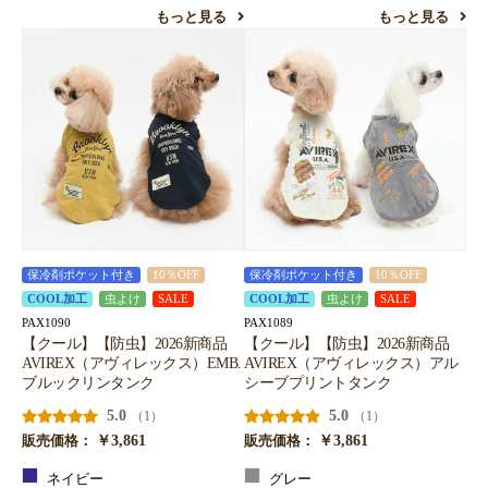
もっと見る
もっと見る
保冷剤ポケット付き
10％OFF
保冷剤ポケット付き
10％OFF
COOL加工
虫よけ
SALE
COOL加工
虫よけ
SALE
PAX1090
PAX1089
【クール】【防虫】2026新商品
【クール】【防虫】2026新商品
AVIREX（アヴィレックス）EMB.
AVIREX（アヴィレックス）アル
ブルックリンタンク
シーブプリントタンク
5.0
5.0
（1）
（1）
￥3,861
￥3,861
販売価格：
販売価格：
ネイビー
グレー