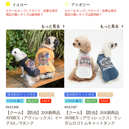
イエロー
アイボリー
カラーをタップしてサイズ・在庫を表示
カラーをタップしてサイズ・在庫を表示
表記の無いサイズは販売終了
表記の無いサイズは販売終了
もっと見る
もっと見る
保冷剤ポケット付き
10％OFF
保冷剤ポケット付き
10％OFF
COOL加工
虫よけ
SALE
COOL加工
虫よけ
SALE
PAX1088
PAX1087
【クール】【防虫】2026新商品
【クール】【防虫】2026新商品
AVIREX（アヴィレックス）イー
AVIREX（アヴィレックス）ラン
グルL／Sタンク
ダムロゴトムキャットタンク