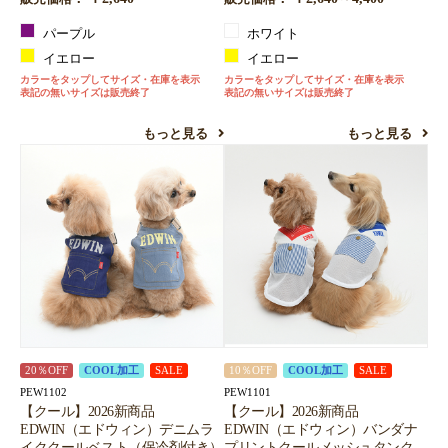
パープル
ホワイト
イエロー
イエロー
カラーをタップしてサイズ・在庫を表示
カラーをタップしてサイズ・在庫を表示
表記の無いサイズは販売終了
表記の無いサイズは販売終了
もっと見る
もっと見る
20％OFF
COOL加工
SALE
10％OFF
COOL加工
SALE
PEW1102
PEW1101
【クール】2026新商品
【クール】2026新商品
EDWIN（エドウィン）デニムラ
EDWIN（エドウィン）バンダナ
イククールベスト（保冷剤付き）
プリントクールメッシュタンク