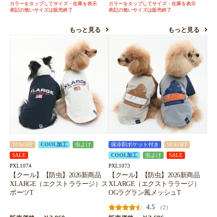
カラーをタップしてサイズ・在庫を表示
カラーをタップしてサイズ・在庫を表示
表記の無いサイズは販売終了
表記の無いサイズは販売終了
もっと見る
もっと見る
10％OFF
COOL加工
虫よけ
保冷剤ポケット付き
10％OFF
SALE
COOL加工
虫よけ
SALE
PXL1074
PXL1073
【クール】【防虫】2026新商品
【クール】【防虫】2026新商品
XLARGE（エクストララージ）ス
XLARGE（エクストララージ）
ポーツT
OGラグラン風メッシュT
4.5
（2）