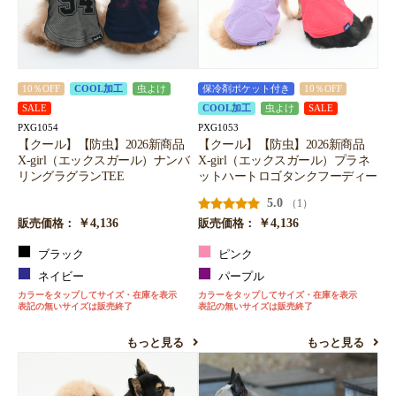
10％OFF
COOL加工
虫よけ
保冷剤ポケット付き
10％OFF
SALE
COOL加工
虫よけ
SALE
PXG1054
PXG1053
【クール】【防虫】2026新商品
【クール】【防虫】2026新商品
X-girl（エックスガール）ナンバ
X-girl（エックスガール）プラネ
リングラグランTEE
ットハートロゴタンクフーディー
5.0
（1）
￥4,136
￥4,136
販売価格：
販売価格：
ブラック
ピンク
ネイビー
パープル
カラーをタップしてサイズ・在庫を表示
カラーをタップしてサイズ・在庫を表示
表記の無いサイズは販売終了
表記の無いサイズは販売終了
もっと見る
もっと見る