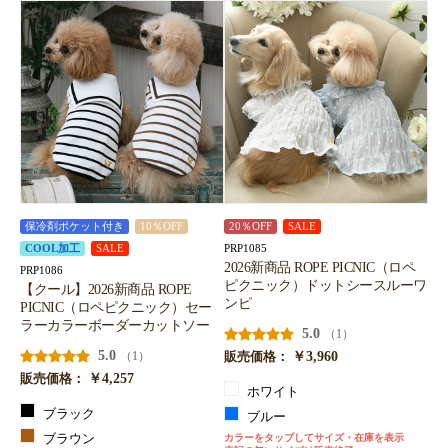
保冷剤ポケット付き
10％OFF
20％OFF
SALE
PRP1085
COOL加工
SALE
2026新商品 ROPE PICNIC（ロペ
PRP1086
ピクニック）ドットシースルーワ
【クール】2026新商品 ROPE
ンピ
PICNIC（ロペピクニック）セー
ラーカラーボーダーカットソー
5.0
（1）
5.0
￥3,960
（1）
販売価格：
￥4,257
販売価格：
ホワイト
ブラック
ブルー
ブラウン
カラーをタップしてサイズ・在庫を表示