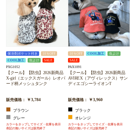
お買い物を続ける
カートへ進む
保冷剤ポケット付き
10％OFF
10％OFF
COOL加工
虫よけ
COOL加工
虫よけ
SALE
SALE
PXG1052
PAX1091
【クール】【防虫】2026新商品
【クール】【防虫】2026新商品
X-girl（エックスガール）レオパ
AVIREX（アヴィレックス）サン
ード柄メッシュタンク
ディエゴシーライオンT
￥3,784
￥3,960
販売価格：
販売価格：
ブラウン
ブラック
グレー
オレンジ
カラーをタップしてサイズ・在庫を表示
カラーをタップしてサイズ・在庫を表示
表記の無いサイズは販売終了
表記の無いサイズは販売終了