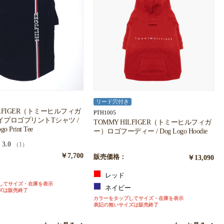
リード穴付き
ILFIGER（トミーヒルフィガ
PTH1005
プロゴプリントTシャツ /
TOMMY HILFIGER（トミーヒルフィガ
go Print Tee
ー）ロゴフーディー / Dog Logo Hoodie
3.0
（1）
￥7,700
販売価格：
￥13,090
ー
レッド
してサイズ・在庫を表示
ネイビー
ズは販売終了
カラーをタップしてサイズ・在庫を表示
表記の無いサイズは販売終了