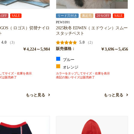
％OFF
SALE
リード穴付き
裏起毛
20％OFF
SALE
PEW1091
LOGOS（ ロゴス）切替ナイロ
2025秋冬 EDWIN（ エドウィン）スムー
ト
スタッチベスト
4.0
5.0
（3）
（2）
￥4,224～5,984
販売価格：
￥3,696～5,456
ブルー
ー
オレンジ
してサイズ・在庫を表示
カラーをタップしてサイズ・在庫を表示
ズは販売終了
表記の無いサイズは販売終了
もっと見る
もっと見る