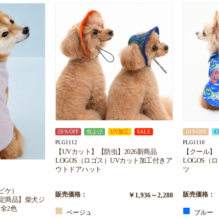
20％OFF
虫よけ
UV加工
SALE
10％OFF
C
PLG1112
PLG1110
【UVカット】【防虫】2026新商品
【クール】【
LOGOS（ロゴス）UVカット加工付きア
LOGOS（
ウトドアハット
ツ
ートピケ）
販売価格：
￥1,936～2,288
販売価格：
限定商品】柴犬ジ
全2色
ベージュ
ブルー