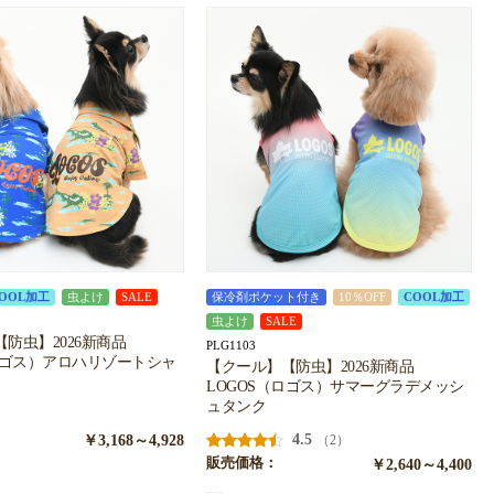
OOL加工
虫よけ
SALE
保冷剤ポケット付き
10％OFF
COOL加工
虫よけ
SALE
防虫】2026新商品
PLG1103
ロゴス）アロハリゾートシャ
【クール】【防虫】2026新商品
LOGOS（ロゴス）サマーグラデメッシ
ュタンク
￥3,168～4,928
4.5
（2）
販売価格：
￥2,640～4,400