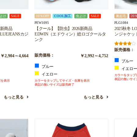
よけ
SALE
10％OFF
COOL加工
虫よけ
SALE
裏起毛
20
PEW1095
PLG1084
6新商品
【クール】【防虫】2026新商品
2025秋冬 
UEJEANSカジ
EDWIN（エドウィン）総ロゴクールタ
ンジャケッ
ンク
販売価格：
￥2,904～4,664
販売価格：
￥2,992～4,752
ブルー
ブルー
イエロ
イエロー
カラーをタップ
表記の無いサイ
庫を表示
カラーをタップしてサイズ・在庫を表示
表記の無いサイズは販売終了
もっと見る
もっと見る