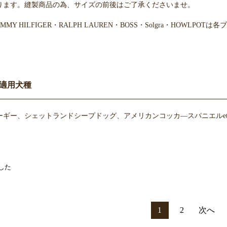
ります。縫製商品の為、サイズの前後はご了承くださいませ。
・TOMMY HILFIGER・RALPH LAUREN・BOSS・Solgra・H
適用犬種
ギー、シェットランドシープドッグ、アメリカンコッカ―スパニエルet
した
1
2
次へ