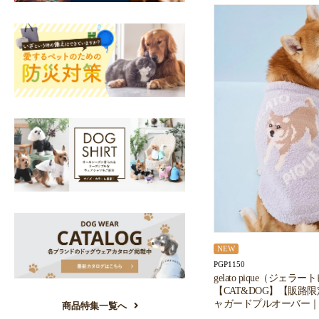
NEW
PGP1150
gelato pique（ジェラ
【CAT&DOG】【販路
ャガードプルオーバー｜
商品特集一覧へ