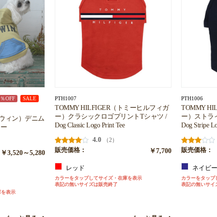
PTH1007
PTH1006
0％OFF
SALE
TOMMY HILFIGER（トミーヒルフィガ
TOMMY H
ー）クラシックロゴプリントTシャツ /
ー）ストライ
エドウィン）デニム
Dog Classic Logo Print Tee
Dog Stripe Lo
カー
4.0
（2）
販売価格：
￥7,700
販売価格：
￥3,520～5,280
レッド
ネイビ
カラーをタップしてサイズ・在庫を表示
カラーをタップ
表記の無いサイズは販売終了
表記の無いサイ
庫を表示