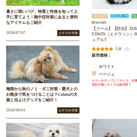
暑さに弱いパグ、特質と性格を知って上
10％OFF
COOL加工
虫
手に育てよう！熱中症対策にあると便利
なアイテムもご紹介
PEW1099
【クール】【防虫】202
2026/07/07
おすすめ/特集
EDWIN（エドウィン）BL
ュアルT
5.0
（2）
販売価格：
ホワイト
ベージュ
カラーをタップしてサイズ・在
表記の無いサイズは販売終了
梅雨から秋のノミ・ダニ対策：愛犬との
お散歩で気をつけることは？Caluluの犬
服と虫よけグッズをご紹介！
2026/06/01
おすすめ/特集