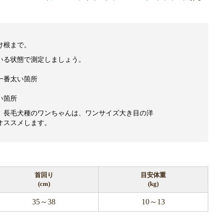
け根まで。
いる状態で測定しましょう。
一番太い箇所
い箇所
、長毛犬種のワンちゃんは、ワンサイズ大き目の洋
オススメします。
首回り
目安体重
(cm)
(kg)
35～38
10～13