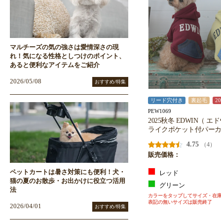
マルチーズの気の強さは愛情深さの現
れ！気になる性格としつけのポイント、
あると便利なアイテムをご紹介
2026/05/08
おすすめ/特集
リード穴付き
裏起毛
2
PEW1069
2025秋冬 EDWIN（ 
ライクポケット付パー
4.75
（4）
販売価格：
ペットカートは暑さ対策にも便利！犬・
レッド
猫の夏のお散歩・お出かけに役立つ活用
グリーン
法
カラーをタップしてサイズ・在
表記の無いサイズは販売終了
2026/04/01
おすすめ/特集