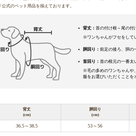
ド公式のペット用品を揃えております。
背丈：
首の付け根～尾の付
※ワンちゃんがフセをして
胴回り：
前足の後ろ、胴の
首回り：
首の根元の一番太
※毛の多めのワンちゃんや
服をお選びいただくことを
背丈
胴回り
(cm)
(cm)
36.5～38.5
53～56